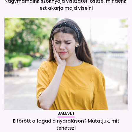
Nagymamáink szoknyája visszatér: ősszel mindenki
ezt akarja majd viselni
BALESET
Eltörött a fogad a nyaraláson? Mutatjuk, mit
tehetsz!