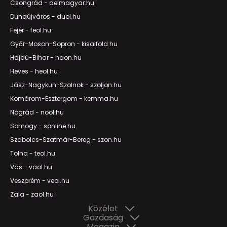
Csongrád - delmagyar.hu
Dunaújváros - duol.hu
Fejér - feol.hu
Győr-Moson-Sopron - kisalfold.hu
Hajdú-Bihar - haon.hu
Heves - heol.hu
Jász-Nagykun-Szolnok - szoljon.hu
Komárom-Esztergom - kemma.hu
Nógrád - nool.hu
Somogy - sonline.hu
Szabolcs-Szatmár-Bereg - szon.hu
Tolna - teol.hu
Vas - vaol.hu
Veszprém - veol.hu
Zala - zaol.hu
Közélet
Gazdaság
Magazin