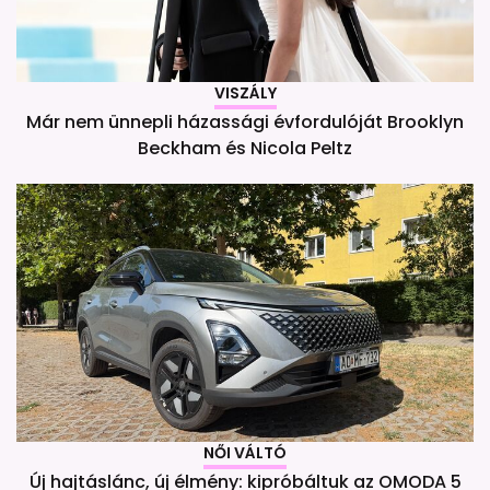
VISZÁLY
Már nem ünnepli házassági évfordulóját Brooklyn
Beckham és Nicola Peltz
NŐI VÁLTÓ
Új hajtáslánc, új élmény: kipróbáltuk az OMODA 5