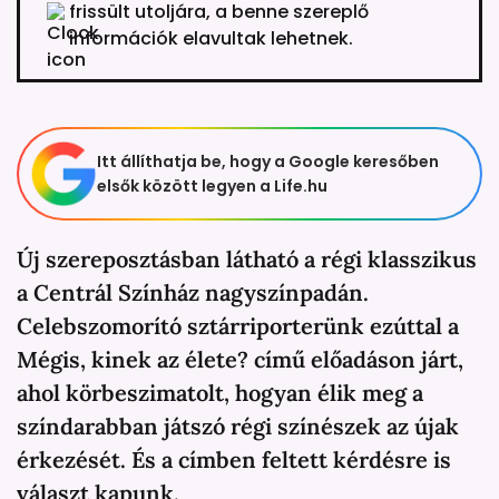
frissült utoljára, a benne szereplő
információk elavultak lehetnek.
Itt állíthatja be, hogy a Google keresőben
elsők között legyen a Life.hu
Új szereposztásban látható a régi klasszikus
a Centrál Színház nagyszínpadán.
Celebszomorító sztárriporterünk ezúttal a
Mégis, kinek az élete? című előadáson járt,
ahol körbeszimatolt, hogyan élik meg a
színdarabban játszó régi színészek az újak
érkezését. És a címben feltett kérdésre is
választ kapunk.