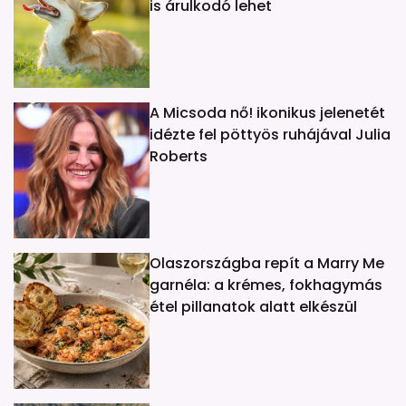
is árulkodó lehet
A Micsoda nő! ikonikus jelenetét
idézte fel pöttyös ruhájával Julia
Roberts
Olaszországba repít a Marry Me
garnéla: a krémes, fokhagymás
étel pillanatok alatt elkészül