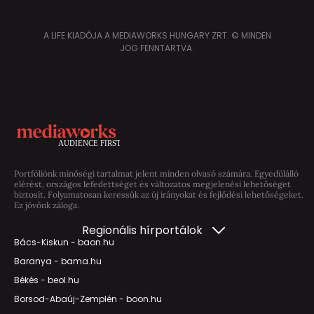
A LIFE KIADÓJA A MEDIAWORKS HUNGARY ZRT. © MINDEN
JOG FENNTARTVA.
Portfóliónk minőségi tartalmat jelent minden olvasó számára. Egyedülálló
elérést, országos lefedettséget és változatos megjelenési lehetőséget
biztosít. Folyamatosan keressük az új irányokat és fejlődési lehetőségeket.
Ez jövőnk záloga.
Regionális hírportálok
Bács-Kiskun - baon.hu
Baranya - bama.hu
Békés - beol.hu
Borsod-Abaúj-Zemplén - boon.hu