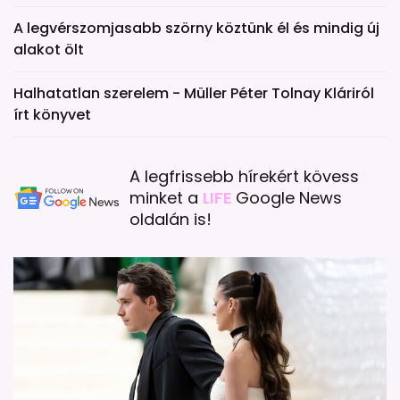
A legvérszomjasabb szörny köztünk él és mindig új
alakot ölt
Halhatatlan szerelem - Müller Péter Tolnay Kláriról
írt könyvet
A legfrissebb hírekért kövess
minket a
LIFE
Google News
oldalán is!