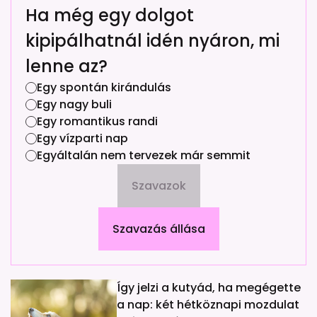
Ha még egy dolgot
kipipálhatnál idén nyáron, mi
lenne az?
Egy spontán kirándulás
Egy nagy buli
Egy romantikus randi
Egy vízparti nap
Egyáltalán nem tervezek már semmit
Szavazok
Szavazás állása
Így jelzi a kutyád, ha megégette
a nap: két hétköznapi mozdulat