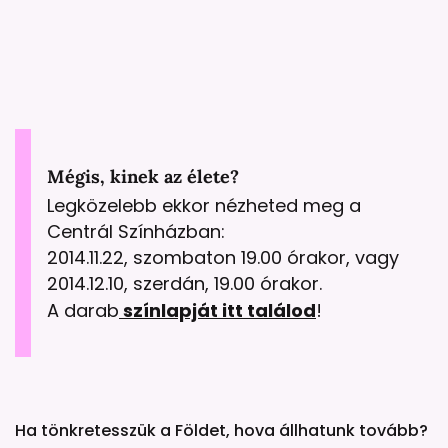
Mégis, kinek az élete?
Legközelebb ekkor nézheted meg a
Centrál Színházban:
2014.11.22, szombaton 19.00 órakor, vagy
2014.12.10, szerdán, 19.00 órakor.
A darab
színlapját itt találod
!
Ha tönkretesszük a Földet, hova állhatunk tovább?