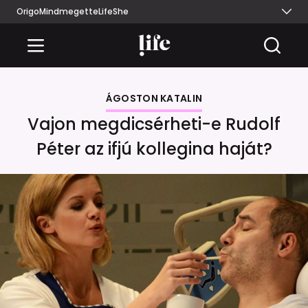
Origo
Mindmegette
Life
She
ÁGOSTON KATALIN
Vajon megdicsérheti-e Rudolf
Péter az ifjú kollegina haját?