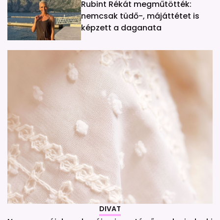
Rubint Rékát megműtötték:
nemcsak tüdő-, májáttétet is
képzett a daganata
DIVAT