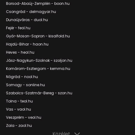
Borsod-Abaúj-Zemplén - boon.hu
Csongrád - delmagyar.hu
Dunaújváros - duol.hu
Fejér - feol.hu
Győr-Moson-Sopron - kisalfold.hu
Hajdú-Bihar - haon.hu
Heves - heol.hu
Jász-Nagykun-Szolnok - szoljon.hu
Komárom-Esztergom - kemma.hu
Nógrád - nool.hu
Somogy - sonline.hu
Szabolcs-Szatmár-Bereg - szon.hu
Tolna - teol.hu
Vas - vaol.hu
Veszprém - veol.hu
Zala - zaol.hu
Közélet