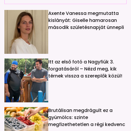
Axente Vanessa megmutatta
kislányát: Giselle hamarosan
második születésnapját ünnepli
Itt az első fotó a Nagyfiúk 3.
forgatásáról – Nézd meg, kik
térnek vissza a szereplők közül!
Brutálisan megdrágult ez a
gyümölcs: szinte
megfizethetetlen a régi kedvenc