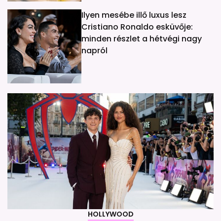
Ilyen mesébe illő luxus lesz
Cristiano Ronaldo esküvője:
minden részlet a hétvégi nagy
napról
HOLLYWOOD