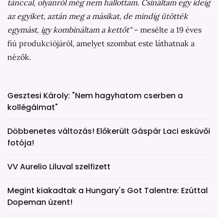
tánccal, olyanról még nem hallottam. Csináltam egy ideig
az egyiket, aztán meg a másikat, de mindig ütötték
egymást, így kombináltam a kettőt"
– mesélte a 19 éves
fiú produkciójáról, amelyet szombat este láthatnak a
nézők.
Gesztesi Károly: "Nem hagyhatom cserben a
kollégáimat"
Döbbenetes változás! Előkerült Gáspár Laci esküvői
fotója!
VV Aurelio Liluval szelfizett
Megint kiakadtak a Hungary's Got Talentre: Ezúttal
Dopeman üzent!