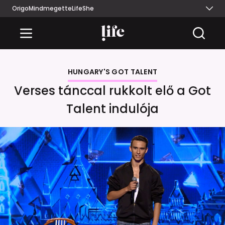
Origo
Mindmegette
Life
She
HUNGARY'S GOT TALENT
Verses tánccal rukkolt elő a Got
Talent indulója