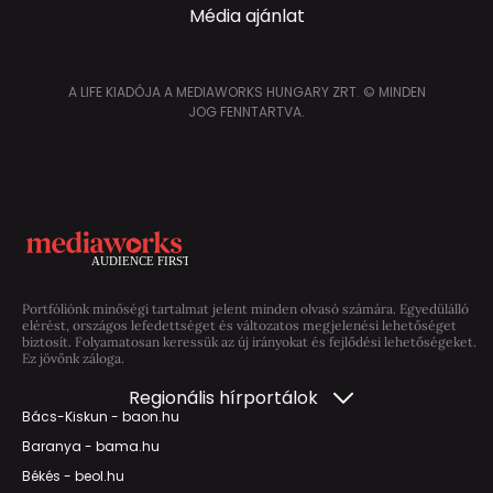
Média ajánlat
A LIFE KIADÓJA A MEDIAWORKS HUNGARY ZRT. © MINDEN
JOG FENNTARTVA.
Portfóliónk minőségi tartalmat jelent minden olvasó számára. Egyedülálló
elérést, országos lefedettséget és változatos megjelenési lehetőséget
biztosít. Folyamatosan keressük az új irányokat és fejlődési lehetőségeket.
Ez jövőnk záloga.
Regionális hírportálok
Bács-Kiskun - baon.hu
Baranya - bama.hu
Békés - beol.hu