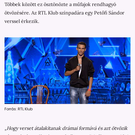
Többek között ez ösztönözte a műfajok rendhagyó
ötvözésére. Az RTL Klub színpadára egy Petőfi Sándor
verssel érkezik.
Forrás: RTL Klub
„Hogy verset átalakítanak drámai formává és azt ötvözik