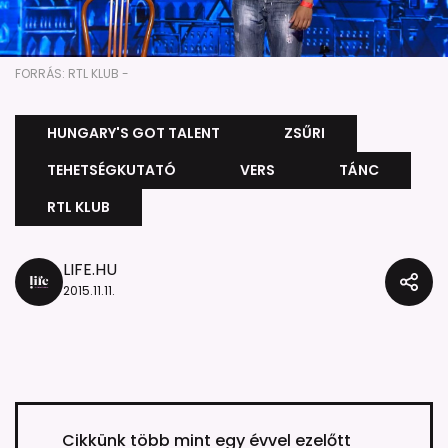
FORRÁS: RTL KLUB -
HUNGARY'S GOT TALENT
ZSŰRI
TEHETSÉGKUTATÓ
VERS
TÁNC
RTL KLUB
LIFE.HU
2015.11.11.
Cikkünk több mint egy évvel ezelőtt