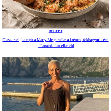
RECEPT
Olaszországba repít a Marry Me garnéla: a krémes, fokhagymás étel
pillanatok alatt elkészül