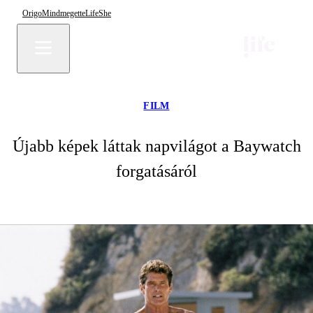
Origo
Mindmegette
Life
She
FILM
Újabb képek láttak napvilágot a Baywatch
forgatásáról