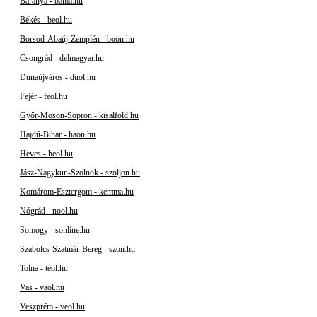
Baranya - bama.hu
Békés - beol.hu
Borsod-Abaúj-Zemplén - boon.hu
Csongrád - delmagyar.hu
Dunaújváros - duol.hu
Fejér - feol.hu
Győr-Moson-Sopron - kisalfold.hu
Hajdú-Bihar - haon.hu
Heves - heol.hu
Jász-Nagykun-Szolnok - szoljon.hu
Komárom-Esztergom - kemma.hu
Nógrád - nool.hu
Somogy - sonline.hu
Szabolcs-Szatmár-Bereg - szon.hu
Tolna - teol.hu
Vas - vaol.hu
Veszprém - veol.hu