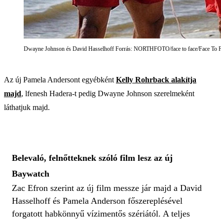
Dwayne Johnson és David Hasselhoff Forrás: NORTHFOTO/face to face/Face To 
Az új Pamela Andersont egyébként
Kelly Rohrback alakítja
majd
, lfenesh Hadera-t pedig Dwayne Johnson szerelmeként
láthatjuk majd.
Belevaló, felnőtteknek szóló film lesz az új
Baywatch
Zac Efron szerint az új film messze jár majd a David
Hasselhoff és Pamela Anderson főszereplésével
forgatott habkönnyű vízimentős szériától. A teljes