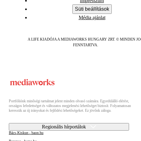
Impresszum
Süti beállítások
Média ajánlat
A LIFE KIADÓJA A MEDIAWORKS HUNGARY ZRT. © MINDEN J
FENNTARTVA.
Portfóliónk minőségi tartalmat jelent minden olvasó számára. Egyedülálló elérést,
országos lefedettséget és változatos megjelenési lehetőséget biztosít. Folyamatosan
keressük az új irányokat és fejlődési lehetőségeket. Ez jövőnk záloga.
Regionális hírportálok
Bács-Kiskun - baon.hu