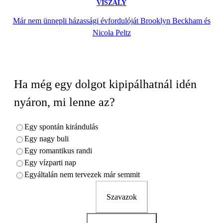
VISZÁLY
Már nem ünnepli házassági évfordulóját Brooklyn Beckham és
Nicola Peltz
Ha még egy dolgot kipipálhatnál idén
nyáron, mi lenne az?
Egy spontán kirándulás
Egy nagy buli
Egy romantikus randi
Egy vízparti nap
Egyáltalán nem tervezek már semmit
Szavazok