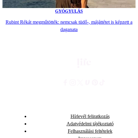
GYÓGYULÁS
Rubint Rékát megműtötték: nemcsak tüdő-, májáttétet is képzett a
daganata
Hírlevél feliratkozás
Adatvédelmi tájékoztató
Felhasználási feltételek