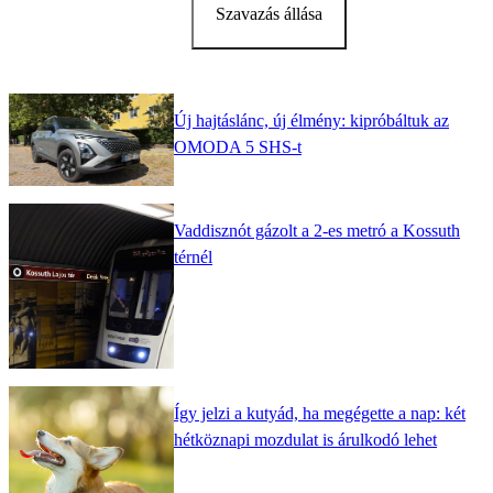
Szavazás állása
Új hajtáslánc, új élmény: kipróbáltuk az
OMODA 5 SHS-t
Vaddisznót gázolt a 2-es metró a Kossuth
térnél
Így jelzi a kutyád, ha megégette a nap: két
hétköznapi mozdulat is árulkodó lehet