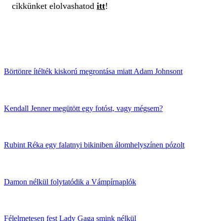
cikkünket elolvashatod
itt
!
Börtönre ítélték kiskorú megrontása miatt Adam Johnsont
Kendall Jenner megütött egy fotóst, vagy mégsem?
Rubint Réka egy falatnyi bikiniben álomhelyszínen pózolt
Damon nélkül folytatódik a Vámpírnaplók
Félelmetesen fest Lady Gaga smink nélkül