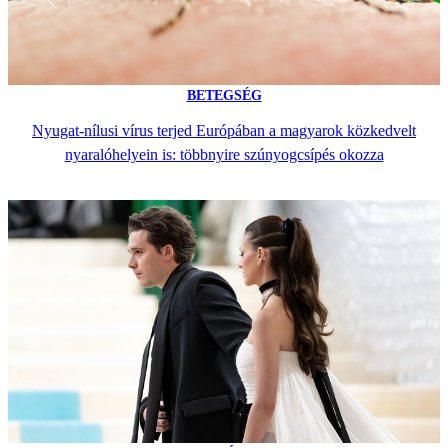
BETEGSÉG
Nyugat-nílusi vírus terjed Európában a magyarok közkedvelt
nyaralóhelyein is: többnyire szúnyogcsípés okozza