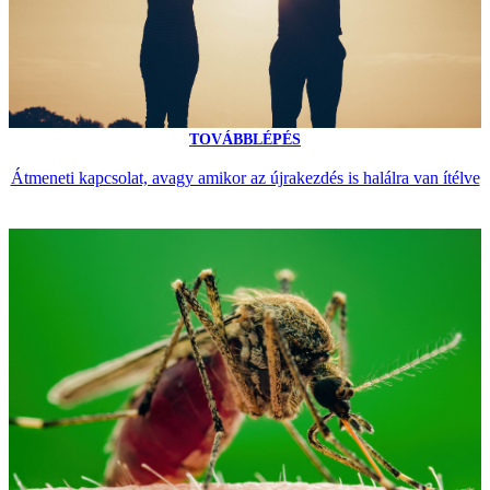
TOVÁBBLÉPÉS
Átmeneti kapcsolat, avagy amikor az újrakezdés is halálra van ítélve