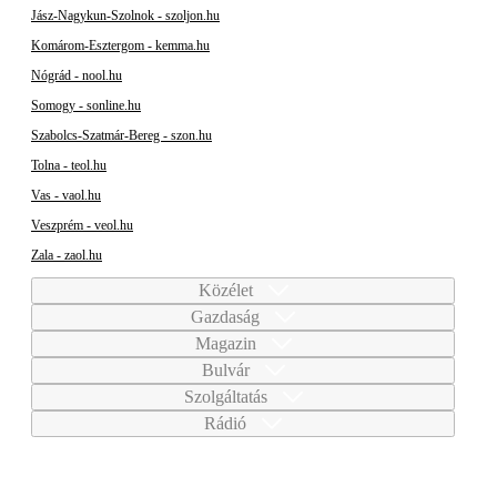
Jász-Nagykun-Szolnok - szoljon.hu
Komárom-Esztergom - kemma.hu
Nógrád - nool.hu
Somogy - sonline.hu
Szabolcs-Szatmár-Bereg - szon.hu
Tolna - teol.hu
Vas - vaol.hu
Veszprém - veol.hu
Zala - zaol.hu
Közélet
Gazdaság
Magazin
Bulvár
Szolgáltatás
Rádió