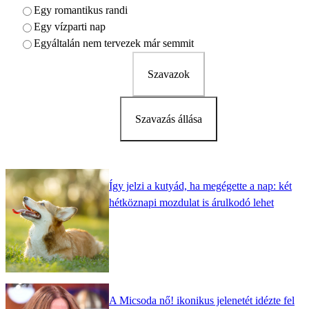
Egy romantikus randi
Egy vízparti nap
Egyáltalán nem tervezek már semmit
Szavazok
Szavazás állása
Így jelzi a kutyád, ha megégette a nap: két
hétköznapi mozdulat is árulkodó lehet
A Micsoda nő! ikonikus jelenetét idézte fel