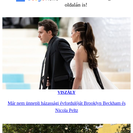
oldalán is!
VISZÁLY
Már nem ünnepli házassági évfordulóját Brooklyn Beckham és
Nicola Peltz