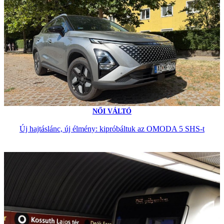
NŐI VÁLTÓ
Új hajtáslánc, új élmény: kipróbáltuk az OMODA 5 SHS-t