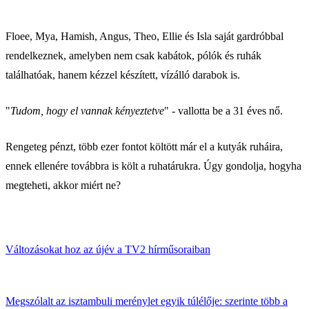
Floee, Mya, Hamish, Angus, Theo, Ellie és Isla saját gardróbbal
rendelkeznek, amelyben nem csak kabátok, pólók és ruhák
találhatóak, hanem kézzel készített, vízálló darabok is.
"
Tudom, hogy el vannak kényeztetve
" - vallotta be a 31 éves nő.
Rengeteg pénzt, több ezer fontot költött már el a kutyák ruháira,
ennek ellenére továbbra is költ a ruhatárukra. Úgy gondolja, hogyha
megteheti, akkor miért ne?
Változásokat hoz az újév a TV2 hírműsoraiban
Megszólalt az isztambuli merénylet egyik túlélője: szerinte több a