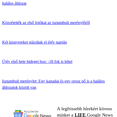
halálos áldozat
Közzétették az első fotókat az isztambuli merénylőről
Két kisgyereket gázoltak el újév napján
Újév első hete hideget hoz: -18 fok is lehet
Isztambuli merénylet: Egy kanadai és egy orosz nő is a halálos
áldozatok között van
A legfrissebb hírekért kövess
minket a
LIFE
Google News