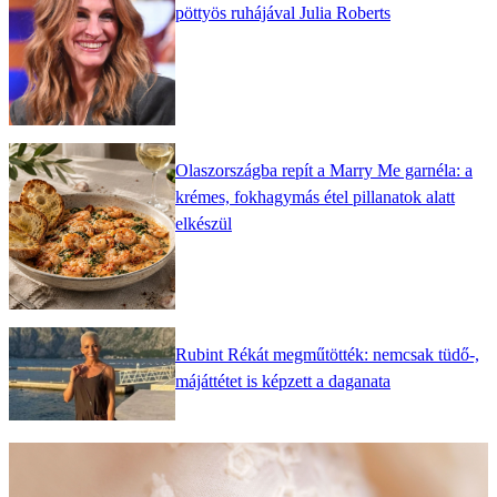
pöttyös ruhájával Julia Roberts
Olaszországba repít a Marry Me garnéla: a
krémes, fokhagymás étel pillanatok alatt
elkészül
Rubint Rékát megműtötték: nemcsak tüdő-,
májáttétet is képzett a daganata