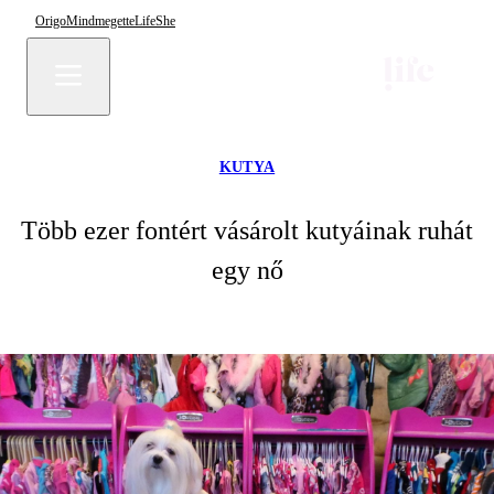
Origo
Mindmegette
Life
She
KUTYA
Több ezer fontért vásárolt kutyáinak ruhát
egy nő