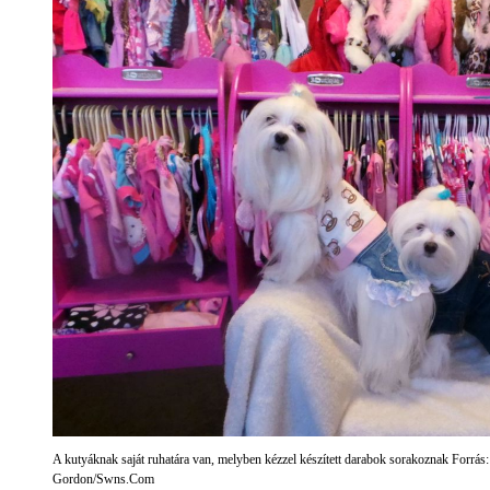
A kutyáknak saját ruhatára van, melyben kézzel készített darabok sorakoznak 
Gordon/Swns.Com