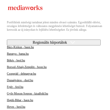
Portfóliónk minőségi tartalmat jelent minden olvasó számára. Egyedülálló elérést,
országos lefedettséget és változatos megjelenési lehetőséget biztosít. Folyamatosan
keressük az új irányokat és fejlődési lehetőségeket. Ez jövőnk záloga.
Regionális hírportálok
Bács-Kiskun - baon.hu
Baranya - bama.hu
Békés - beol.hu
Borsod-Abaúj-Zemplén - boon.hu
Csongrád - delmagyar.hu
Dunaújváros - duol.hu
Fejér - feol.hu
Győr-Moson-Sopron - kisalfold.hu
Hajdú-Bihar - haon.hu
Heves - heol.hu