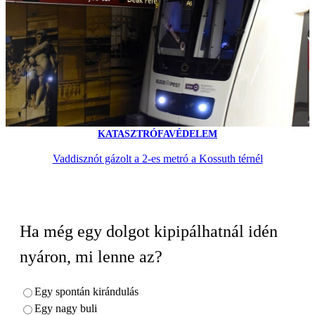
KATASZTRÓFAVÉDELEM
Vaddisznót gázolt a 2-es metró a Kossuth térnél
Ha még egy dolgot kipipálhatnál idén
nyáron, mi lenne az?
Egy spontán kirándulás
Egy nagy buli