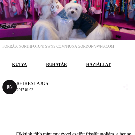
FORRÁS: NORTHFOTO/© SWNS.COM/FIONA GORDON/SWNS.COM -
KUTYA
RUHATÁR
HÁZIÁLLAT
#HÍRESLAJOS
2017.01.02.
Cikkünk több mint egy évvel ezelőtt frissült utoljára, a benne