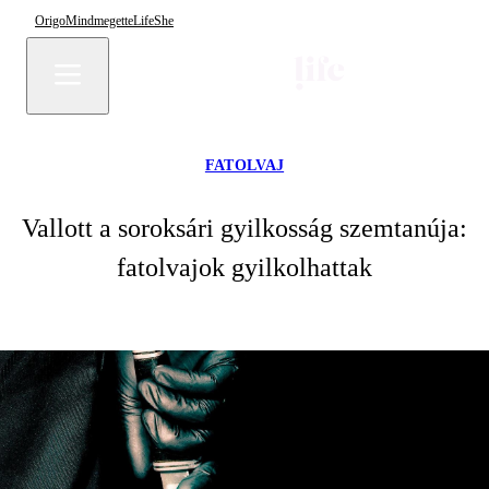
Origo
Mindmegette
Life
She
FATOLVAJ
Vallott a soroksári gyilkosság szemtanúja:
fatolvajok gyilkolhattak