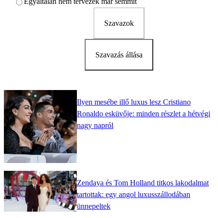
Egyáltalán nem tervezek már semmit
Szavazok
Szavazás állása
Ilyen mesébe illő luxus lesz Cristiano
Ronaldo esküvője: minden részlet a hétvégi
nagy napról
Zendaya és Tom Holland titkos lakodalmat
tartottak: egy angol luxusszállodában
ünnepeltek