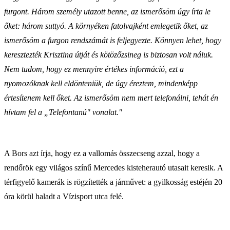
furgont. Három személy utazott benne, az ismerősöm úgy írta le
őket: három suttyó. A környéken fatolvajként emlegetik őket, az
ismerősöm a furgon rendszámát is feljegyezte. Könnyen lehet, hogy
keresztezték Krisztina útját és kötözőzsineg is biztosan volt náluk.
Nem tudom, hogy ez mennyire értékes információ, ezt a
nyomozóknak kell eldönteniük, de úgy éreztem, mindenképp
értesítenem kell őket. Az ismerősöm nem mert telefonálni, tehát én
hívtam fel a „Telefontanú" vonalat."
A Bors azt írja, hogy ez a vallomás összecseng azzal, hogy a
rendőrök egy világos színű Mercedes kisteherautó utasait keresik. A
térfigyelő kamerák is rögzítették a járművet: a gyilkosság estéjén 20
óra körül haladt a Vízisport utca felé.