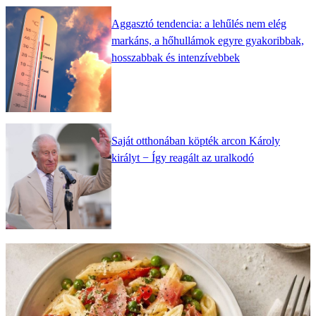
Aggasztó tendencia: a lehűlés nem elég
markáns, a hőhullámok egyre gyakoribbak,
hosszabbak és intenzívebbek
Saját otthonában köpték arcon Károly
királyt − Így reagált az uralkodó