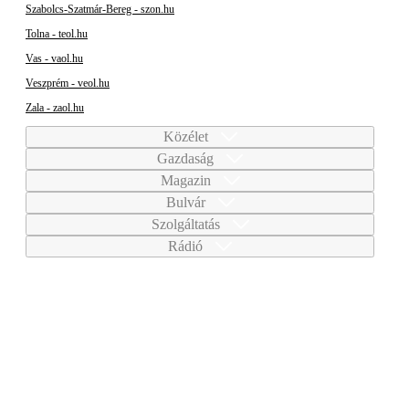
Szabolcs-Szatmár-Bereg - szon.hu
Tolna - teol.hu
Vas - vaol.hu
Veszprém - veol.hu
Zala - zaol.hu
Közélet
Gazdaság
Magazin
Bulvár
Szolgáltatás
Rádió