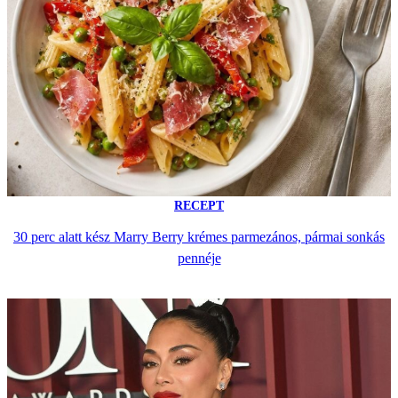
RECEPT
30 perc alatt kész Marry Berry krémes parmezános, pármai sonkás
pennéje