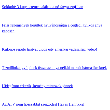
Sokkoló: 3 kutyatetemet találtak a nő fagyasztójában
Friss fejlemények kerültek nyilvánosságra a ceglédi gyilkos anya
kapcsán
Különös repülő tárgyat üldöz egy amerikai vadászgép: videó!
Tízmilliókat gyűjtöttek össze az anya nélkül maradt hármasikreknek
Hidegfront érkezik, kemény mínuszok jönnek
Az ATV nem hosszabbít szerződést Havas Henrikkel