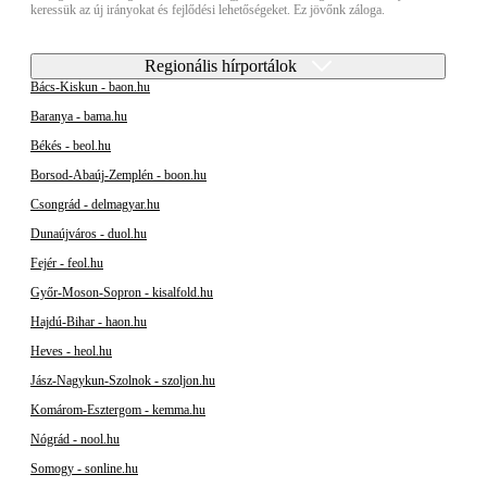
keressük az új irányokat és fejlődési lehetőségeket. Ez jövőnk záloga.
Regionális hírportálok
Bács-Kiskun - baon.hu
Baranya - bama.hu
Békés - beol.hu
Borsod-Abaúj-Zemplén - boon.hu
Csongrád - delmagyar.hu
Dunaújváros - duol.hu
Fejér - feol.hu
Győr-Moson-Sopron - kisalfold.hu
Hajdú-Bihar - haon.hu
Heves - heol.hu
Jász-Nagykun-Szolnok - szoljon.hu
Komárom-Esztergom - kemma.hu
Nógrád - nool.hu
Somogy - sonline.hu