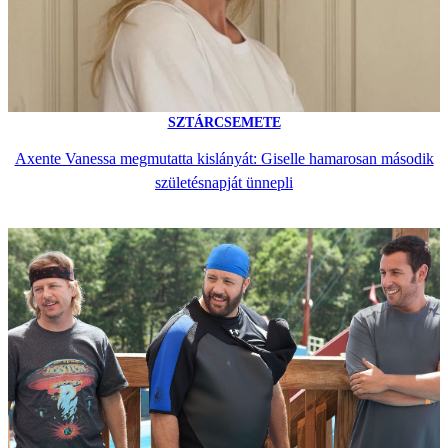
SZTÁRCSEMETE
Axente Vanessa megmutatta kislányát: Giselle hamarosan második
születésnapját ünnepli