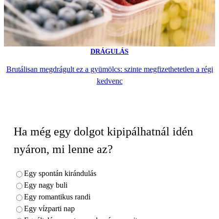
DRÁGULÁS
Brutálisan megdrágult ez a gyümölcs: szinte megfizethetetlen a régi
kedvenc
Ha még egy dolgot kipipálhatnál idén
nyáron, mi lenne az?
Egy spontán kirándulás
Egy nagy buli
Egy romantikus randi
Egy vízparti nap