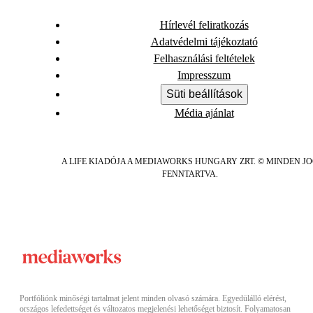
Hírlevél feliratkozás
Adatvédelmi tájékoztató
Felhasználási feltételek
Impresszum
Süti beállítások
Média ajánlat
A LIFE KIADÓJA A MEDIAWORKS HUNGARY ZRT. © MINDEN J
FENNTARTVA.
Portfóliónk minőségi tartalmat jelent minden olvasó számára. Egyedülálló elérést,
országos lefedettséget és változatos megjelenési lehetőséget biztosít. Folyamatosan