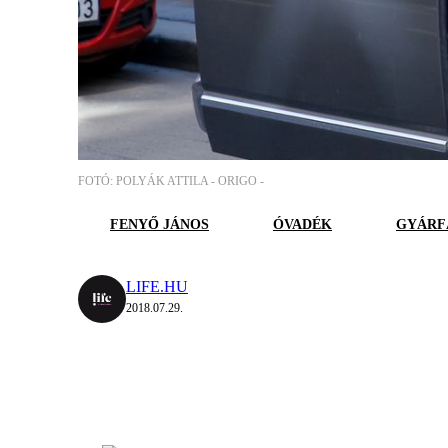
FOTÓ: POLYÁK ATTILA - ORIGO -
FENYŐ JÁNOS
ÓVADÉK
GYÁRF
LIFE.HU
2018.07.29.