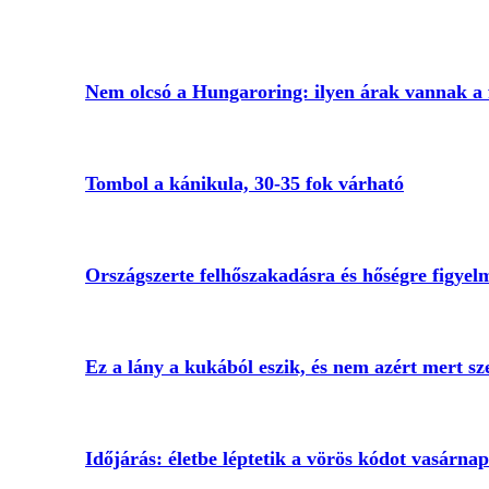
Nem olcsó a Hungaroring: ilyen árak vannak a
Tombol a kánikula, 30-35 fok várható
Országszerte felhőszakadásra és hőségre figyel
Ez a lány a kukából eszik, és nem azért mert s
Időjárás: életbe léptetik a vörös kódot vasárnap