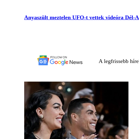
Anyaszült meztelen UFO-t vettek videóra Dél-
A legfrissebb hír