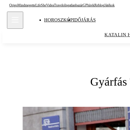
Origo
Mindmegette
Life
She
Videa
Travelo
Ingatlanbazár
GPhírek
Reblog
Játékok
HOROSZKÓP
IDŐJÁRÁS
KATALIN 
Gyárfás 