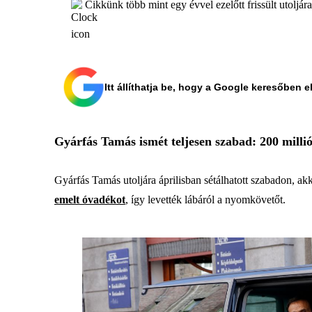
Cikkünk több mint egy évvel ezelőtt frissült utoljár
Itt állíthatja be, hogy a Google keresőben e
Gyárfás Tamás ismét teljesen szabad: 200 millió
Gyárfás Tamás utoljára áprilisban sétálhatott szabadon, ak
emelt óvadékot
, így levették lábáról a nyomkövetőt.