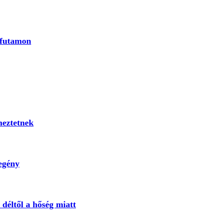
 futamon
meztetnek
zegény
 déltől a hőség miatt