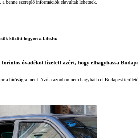
a, a benne szereplő információk elavultak lehetnek.
lsők között legyen a Life.hu
 forintos óvadékot fizetett azért, hogy elhagyhassa Budap
kor a bíróságra ment. Azóta azonban nem hagyhatta el Budapest területé