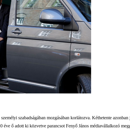
 a személyi szabadságában mozgásában korlátozva. Kéthetente azonban j
20 éve ő adott ki közvetve parancsot Fenyő János médiavállalkozó megg