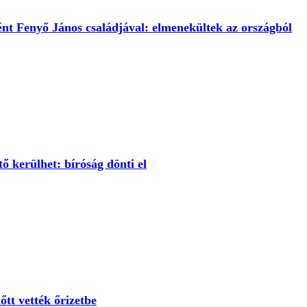
tént Fenyő János családjával: elmenekültek az országból
 kerülhet: bíróság dönti el
őtt vették őrizetbe