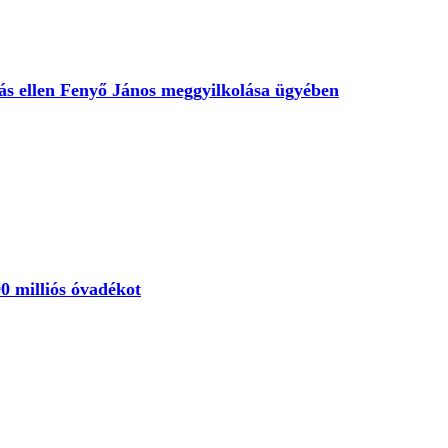
s ellen Fenyő János meggyilkolása ügyében
0 milliós óvadékot