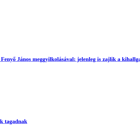
enyő János meggyilkolásával: jelenleg is zajlik a kihallg
ak tagadnak