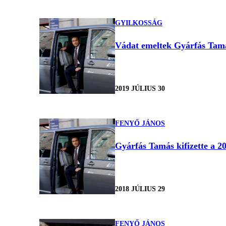
GYILKOSSÁG
Vádat emeltek Gyárfás Tamá
2019 JÚLIUS 30
FENYŐ JÁNOS
Gyárfás Tamás kifizette a 20
2018 JÚLIUS 29
FENYŐ JÁNOS