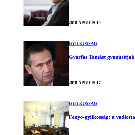
2018 ÁPRILIS 19
GYILKOSSÁG
Gyárfás Tamást gyanúsítják F
2018 ÁPRILIS 17
GYILKOSSÁG
Fenyő-gyilkosság: a vádlott