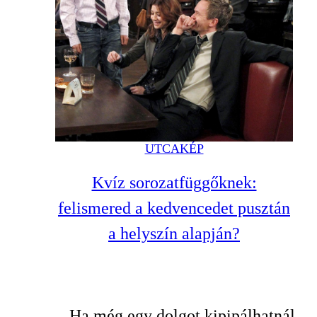
UTCAKÉP
Kvíz sorozatfüggőknek:
felismered a kedvencedet pusztán
a helyszín alapján?
Ha még egy dolgot kipipálhatnál