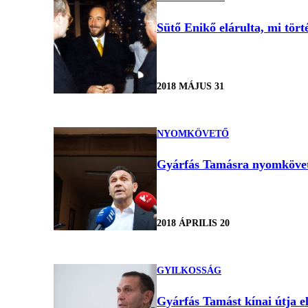
Sütő Enikő elárulta, mi tör
2018 MÁJUS 31
NYOMKÖVETŐ
Gyárfás Tamásra nyomkövető
2018 ÁPRILIS 20
GYILKOSSÁG
Gyárfás Tamást kínai útja el