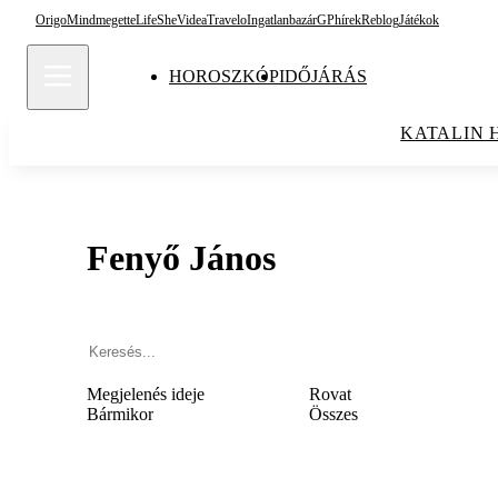
Origo
Mindmegette
Life
She
Videa
Travelo
Ingatlanbazár
GPhírek
Reblog
Játékok
HOROSZKÓP
IDŐJÁRÁS
KATALIN 
Fenyő János
Megjelenés ideje
Rovat
Bármikor
Összes