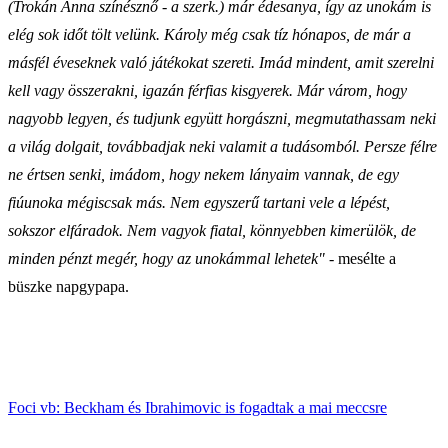
(Trokán Anna színésznő - a szerk.) már édesanya, így az unokám is
elég sok időt tölt velünk. Károly még csak tíz hónapos, de már a
másfél éveseknek való játékokat szereti. Imád mindent, amit szerelni
kell vagy összerakni, igazán férfias kisgyerek. Már várom, hogy
nagyobb legyen, és tudjunk együtt horgászni, megmutathassam neki
a világ dolgait, továbbadjak neki valamit a tudásomból. Persze félre
ne értsen senki, imádom, hogy nekem lányaim vannak, de egy
fiúunoka mégiscsak más. Nem egyszerű tartani vele a lépést,
sokszor elfáradok. Nem vagyok fiatal, könnyebben kimerülök, de
minden pénzt megér, hogy az unokámmal lehetek"
- mesélte a
büszke napgypapa.
Foci vb: Beckham és Ibrahimovic is fogadtak a mai meccsre