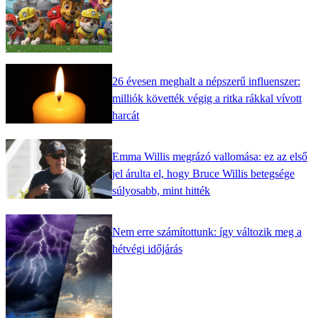
26 évesen meghalt a népszerű influenszer:
milliók követték végig a ritka rákkal vívott
harcát
Emma Willis megrázó vallomása: ez az első
jel árulta el, hogy Bruce Willis betegsége
súlyosabb, mint hitték
Nem erre számítottunk: így változik meg a
hétvégi időjárás