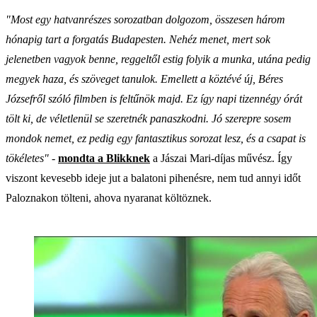
"Most egy hatvanrészes sorozatban dolgozom, összesen három
hónapig tart a forgatás Budapesten. Nehéz menet, mert sok
jelenetben vagyok benne, reggeltől estig folyik a munka, utána pedig
megyek haza, és szöveget tanulok. Emellett a köztévé új, Béres
Józsefről szóló filmben is feltűnök majd. Ez így napi tizennégy órát
tölt ki, de véletlenül se szeretnék panaszkodni. Jó szerepre sosem
mondok nemet, ez pedig egy fantasztikus sorozat lesz, és a csapat is
tökéletes"
-
mondta a Blikknek
a Jászai Mari-díjas művész. Így
viszont kevesebb ideje jut a balatoni pihenésre, nem tud annyi időt
Paloznakon tölteni, ahova nyaranat költöznek.