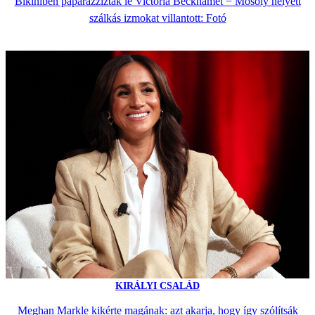
Bikiniben paparazzizták le Victoria Beckhamet − Mosoly helyett
szálkás izmokat villantott: Fotó
KIRÁLYI CSALÁD
Meghan Markle kikérte magának: azt akarja, hogy így szólítsák