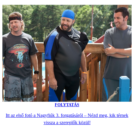
FOLYTATÁS
Itt az első fotó a Nagyfiúk 3. forgatásáról – Nézd meg, kik térnek
vissza a szereplők közül!