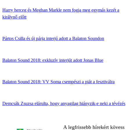
Harry herceg és Meghan Markle nem fogja meg egymás kezét a
királynő előtt
Pártos Csilla és új párja interjú adott a Balaton Soundon
Balaton Sound 2018: exkluzív interjút adott Jonas Blue
Balaton Sound 2018: VV Soma csempészi a piát a fesztiválra
Demcsák Zsuzsa elárulta, hogy anyagilag hiányzik-e neki a tévézés
A legfrissebb hírekért kövess