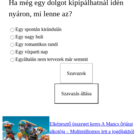
Ha még egy dolgot kipipálhatnál idén
nyáron, mi lenne az?
Egy spontán kirándulás
Egy nagy buli
Egy romantikus randi
Egy vízparti nap
Egyáltalán nem tervezek már semmit
Szavazok
Szavazás állása
Elképesztő összeget keres A Mancs őrjárat
alkotója – Multimilliomos lett a jogdíjakból