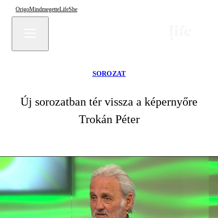
Origo
Mindmegette
Life
She
SOROZAT
Új sorozatban tér vissza a képernyőre
Trokán Péter