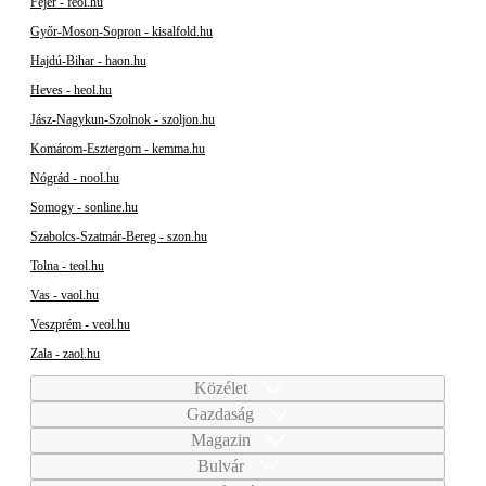
Fejér - feol.hu
Győr-Moson-Sopron - kisalfold.hu
Hajdú-Bihar - haon.hu
Heves - heol.hu
Jász-Nagykun-Szolnok - szoljon.hu
Komárom-Esztergom - kemma.hu
Nógrád - nool.hu
Somogy - sonline.hu
Szabolcs-Szatmár-Bereg - szon.hu
Tolna - teol.hu
Vas - vaol.hu
Veszprém - veol.hu
Zala - zaol.hu
Közélet
Gazdaság
Magazin
Bulvár