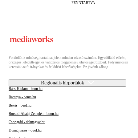
FENNTARTVA.
Portfóliónk minőségi tartalmat jelent minden olvasó számára. Egyedülálló elérést,
országos lefedettséget és változatos megjelenési lehetőséget biztosít. Folyamatosan
keressük az új irányokat és fejlődési lehetőségeket. Ez jövőnk záloga.
Regionális hírportálok
Bács-Kiskun - baon.hu
Baranya - bama.hu
Békés - beol.hu
Borsod-Abaúj-Zemplén - boon.hu
Csongrád - delmagyar.hu
Dunaújváros - duol.hu