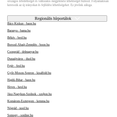
országos lefedettséget és változatos megjelenési lehetőséget biztosít. Folyamatosan
keressük az új irányokat és fejlődési lehetőségeket. Ez jövőnk záloga.
Regionális hírportálok
Bács-Kiskun - baon.hu
Baranya - bama.hu
Békés - beol.hu
Borsod-Abaúj-Zemplén - boon.hu
Csongrád - delmagyar.hu
Dunaújváros - duol.hu
Fejér - feol.hu
Győr-Moson-Sopron - kisalfold.hu
Hajdú-Bihar - haon.hu
Heves - heol.hu
Jász-Nagykun-Szolnok - szoljon.hu
Komárom-Esztergom - kemma.hu
Nógrád - nool.hu
Somogy - sonline.hu