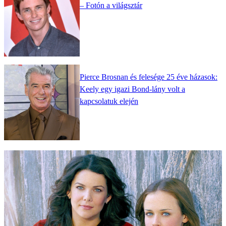
– Fotón a világsztár
Pierce Brosnan és felesége 25 éve házasok:
Keely egy igazi Bond-lány volt a
kapcsolatuk elején