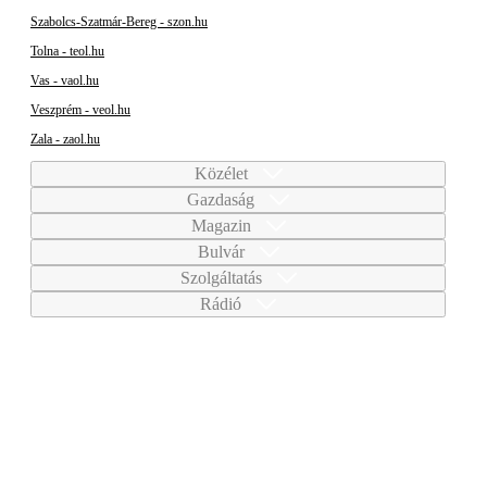
Szabolcs-Szatmár-Bereg - szon.hu
Tolna - teol.hu
Vas - vaol.hu
Veszprém - veol.hu
Zala - zaol.hu
Közélet
Gazdaság
Magazin
Bulvár
Szolgáltatás
Rádió