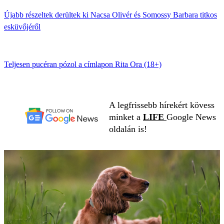
Újabb részeltek derültek ki Nacsa Olivér és Somossy Barbara titkos
esküvőjéről
Teljesen pucéran pózol a címlapon Rita Ora (18+)
A legfrissebb hírekért kövess
minket a
LIFE
Google News
oldalán is!