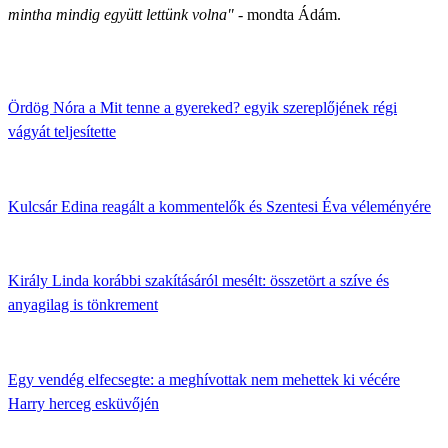
mintha mindig együtt lettünk volna"
- mondta Ádám.
Ördög Nóra a Mit tenne a gyereked? egyik szereplőjének régi
vágyát teljesítette
Kulcsár Edina reagált a kommentelők és Szentesi Éva véleményére
Király Linda korábbi szakításáról mesélt: összetört a szíve és
anyagilag is tönkrement
Egy vendég elfecsegte: a meghívottak nem mehettek ki vécére
Harry herceg esküvőjén