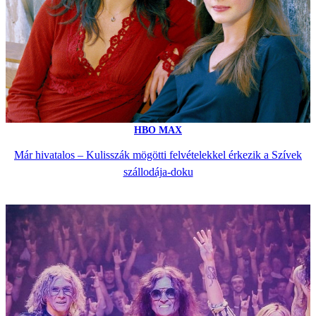
HBO MAX
Már hivatalos – Kulisszák mögötti felvételekkel érkezik a Szívek
szállodája-doku