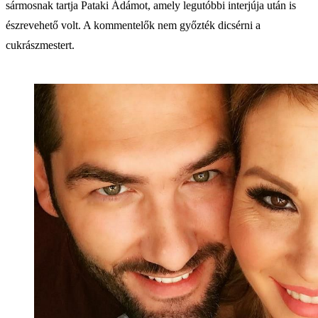
sármosnak tartja Pataki Ádámot, amely legutóbbi interjúja után is
észrevehető volt. A kommentelők nem győzték dicsérni a
cukrászmestert.