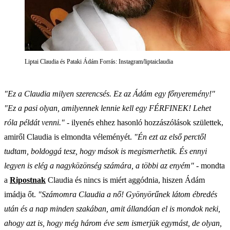
Liptai Claudia és Pataki Ádám Forrás: Instagram/liptaiclaudia
"Ez a Claudia milyen szerencsés. Ez az Ádám egy főnyeremény!"
"Ez a pasi olyan, amilyennek lennie kell egy FÉRFINEK! Lehet
róla példát venni."
- ilyenés ehhez hasonló hozzászólások születtek,
amiről Claudia is elmondta véleményét.
"Én ezt az első perctől
tudtam, boldoggá tesz, hogy mások is megismerhetik. És ennyi
legyen is elég a nagyközönség számára, a többi az enyém"
- mondta
a
Ripostnak
Claudia és nincs is miért aggódnia, hiszen Ádám
imádja őt.
"Számomra Claudia a nő! Gyönyörűnek látom ébredés
után és a nap minden szakában, amit állandóan el is mondok neki,
ahogy azt is, hogy még három éve sem ismerjük egymást, de olyan,