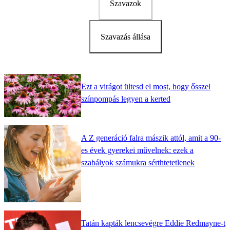
Szavazok
Szavazás állása
Ezt a virágot ültesd el most, hogy ősszel
színpompás legyen a kerted
A Z generáció falra mászik attól, amit a 90-
es évek gyerekei művelnek: ezek a
szabályok számukra sérthtetetlenek
Tatán kapták lencsevégre Eddie Redmayne-t