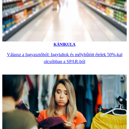
KÁNIKULA
Válassz a fagyasztóból: fagylaltok és mélyhűtött ételek 50%-kal
olcsóbban a SPAR-ból