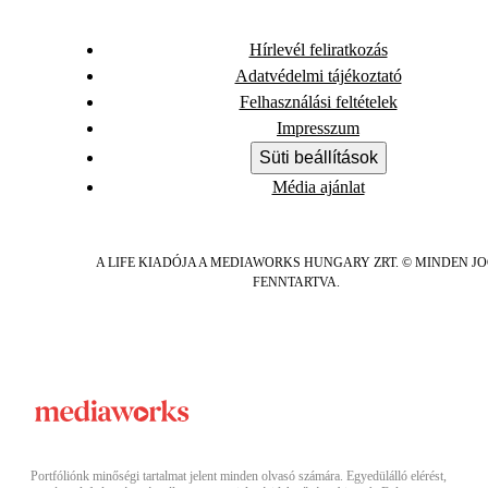
Hírlevél feliratkozás
Adatvédelmi tájékoztató
Felhasználási feltételek
Impresszum
Süti beállítások
Média ajánlat
A LIFE KIADÓJA A MEDIAWORKS HUNGARY ZRT. © MINDEN J
FENNTARTVA.
Portfóliónk minőségi tartalmat jelent minden olvasó számára. Egyedülálló elérést,