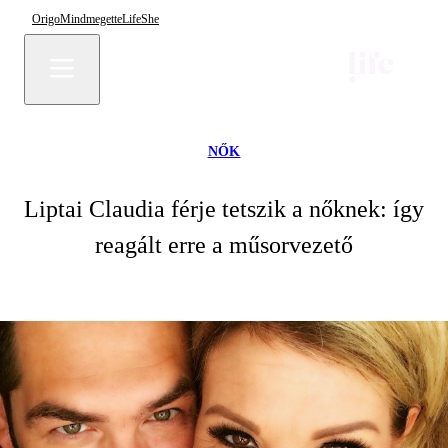
Origo
Mindmegette
Life
She
NŐK
Liptai Claudia férje tetszik a nőknek: így
reagált erre a műsorvezető