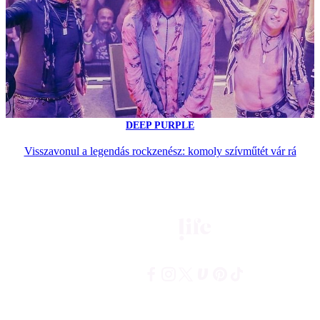
DEEP PURPLE
Visszavonul a legendás rockzenész: komoly szívműtét vár rá