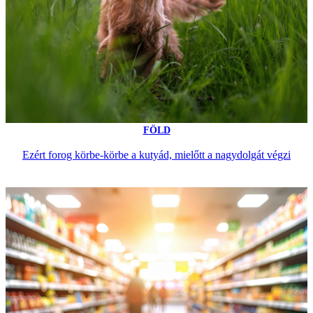
FÖLD
Ezért forog körbe-körbe a kutyád, mielőtt a nagydolgát végzi