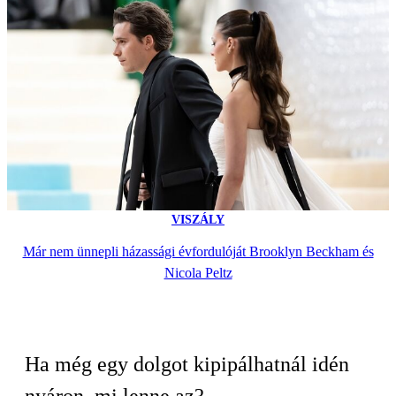
VISZÁLY
Már nem ünnepli házassági évfordulóját Brooklyn Beckham és
Nicola Peltz
Ha még egy dolgot kipipálhatnál idén
nyáron, mi lenne az?