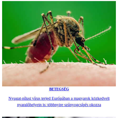
BETEGSÉG
Nyugat-nílusi vírus terjed Európában a magyarok közkedvelt
nyaralóhelyein is: többnyire szúnyogcsípés okozza