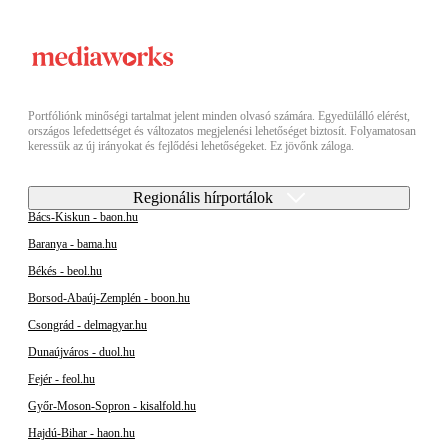
Portfóliónk minőségi tartalmat jelent minden olvasó számára. Egyedülálló elérést,
országos lefedettséget és változatos megjelenési lehetőséget biztosít. Folyamatosan
keressük az új irányokat és fejlődési lehetőségeket. Ez jövőnk záloga.
Regionális hírportálok
Bács-Kiskun - baon.hu
Baranya - bama.hu
Békés - beol.hu
Borsod-Abaúj-Zemplén - boon.hu
Csongrád - delmagyar.hu
Dunaújváros - duol.hu
Fejér - feol.hu
Győr-Moson-Sopron - kisalfold.hu
Hajdú-Bihar - haon.hu