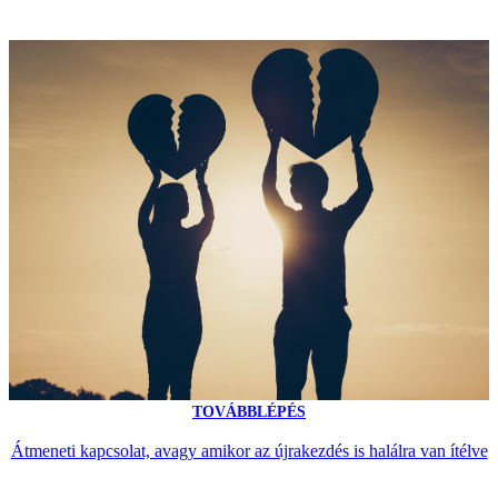
TOVÁBBLÉPÉS
Átmeneti kapcsolat, avagy amikor az újrakezdés is halálra van ítélve