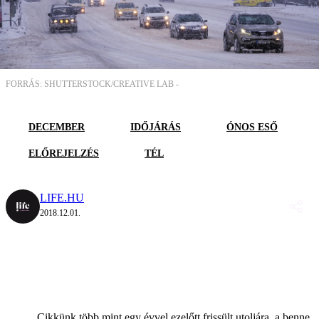
FORRÁS: SHUTTERSTOCK/CREATIVE LAB -
DECEMBER
IDŐJÁRÁS
ÓNOS ESŐ
ELŐREJELZÉS
TÉL
LIFE.HU
2018.12.01.
Cikkünk több mint egy évvel ezelőtt frissült utoljára, a benne