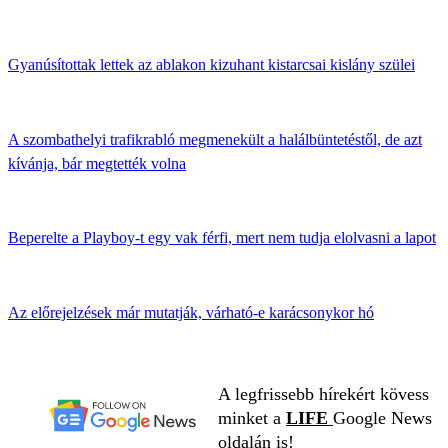
Gyanúsítottak lettek az ablakon kizuhant kistarcsai kislány szülei
A szombathelyi trafikrabló megmenekült a halálbüntetéstől, de azt
kívánja, bár megtették volna
Beperelte a Playboy-t egy vak férfi, mert nem tudja elolvasni a lapot
Az előrejelzések már mutatják, várható-e karácsonykor hó
A legfrissebb hírekért kövess
minket a
LIFE
Google News
oldalán is!