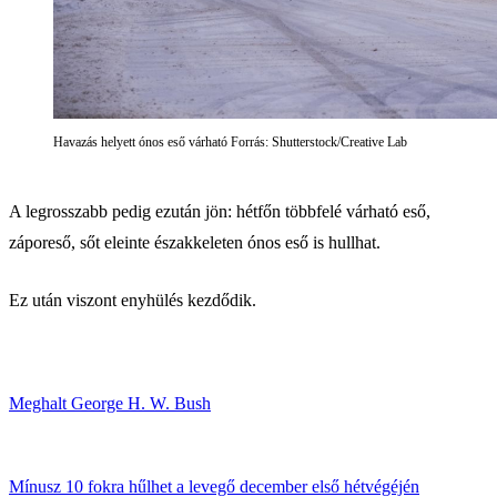
Havazás helyett ónos eső várható Forrás: Shutterstock/Creative Lab
A legrosszabb pedig ezután jön: hétfőn többfelé várható eső,
záporeső, sőt eleinte északkeleten ónos eső is hullhat.
Ez után viszont enyhülés kezdődik.
Meghalt George H. W. Bush
Mínusz 10 fokra hűlhet a levegő december első hétvégéjén