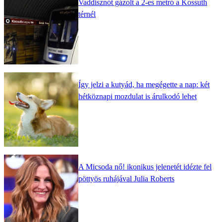
Vaddisznót gázolt a 2-es metró a Kossuth
térnél
Így jelzi a kutyád, ha megégette a nap: két
hétköznapi mozdulat is árulkodó lehet
A Micsoda nő! ikonikus jelenetét idézte fel
pöttyös ruhájával Julia Roberts