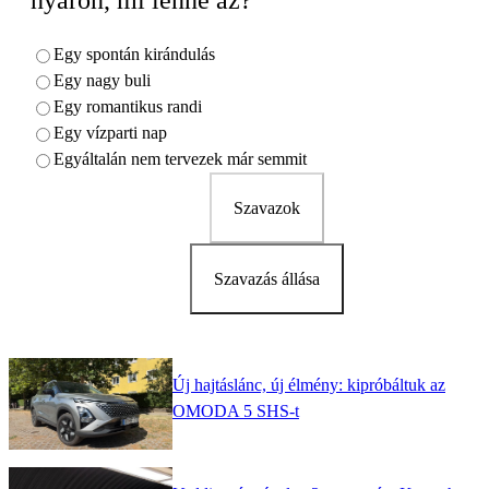
Egy spontán kirándulás
Egy nagy buli
Egy romantikus randi
Egy vízparti nap
Egyáltalán nem tervezek már semmit
Szavazok
Szavazás állása
Új hajtáslánc, új élmény: kipróbáltuk az
OMODA 5 SHS-t