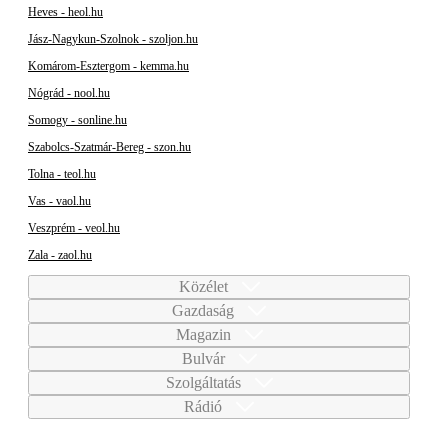
Heves - heol.hu
Jász-Nagykun-Szolnok - szoljon.hu
Komárom-Esztergom - kemma.hu
Nógrád - nool.hu
Somogy - sonline.hu
Szabolcs-Szatmár-Bereg - szon.hu
Tolna - teol.hu
Vas - vaol.hu
Veszprém - veol.hu
Zala - zaol.hu
Közélet
Gazdaság
Magazin
Bulvár
Szolgáltatás
Rádió