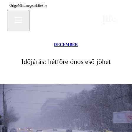
Origo
Mindmegette
Life
She
DECEMBER
Időjárás: hétfőre ónos eső jöhet