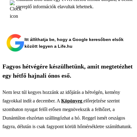
szereplő információk elavultak lehetnek.
Itt állíthatja be, hogy a Google keresőben elsők
között legyen a Life.hu
Fagyos hétvégére készülhetünk, amit megtetézhet
egy hétfő hajnali ónos eső.
Nem lesz túl kegyes hozzánk az időjárás a hétvégén, kemény
fagyokkal indít a december. A
Köpönyeg
előrejelzése szerint
szombaton nyugat felől erősen megnövekszik a felhőzet, a
Dunántúlon elszórtan szállingózhat a hó. Reggel ismét országos
fagyra, délután is csak fagypont körüli hőmérsékletre számíthatunk.