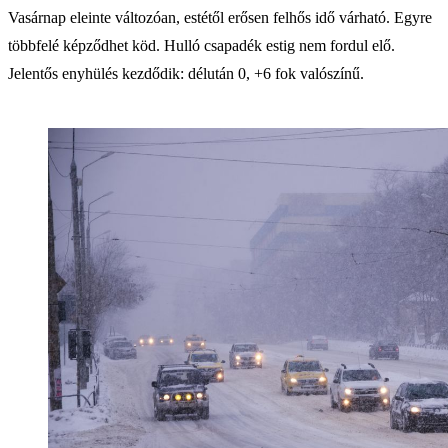
Vasárnap eleinte változóan, estétől erősen felhős idő várható. Egyre
többfelé képződhet köd. Hulló csapadék estig nem fordul elő.
Jelentős enyhülés kezdődik: délután 0, +6 fok valószínű.