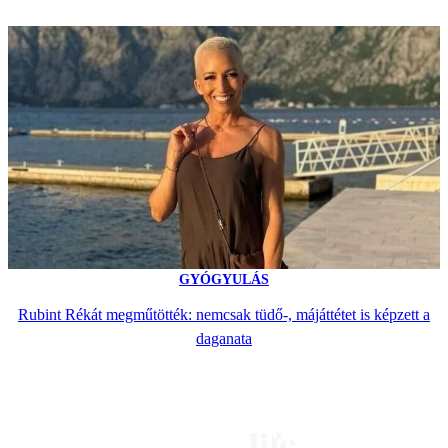
GYÓGYULÁS
Rubint Rékát megműtötték: nemcsak tüdő-, májáttétet is képzett a
daganata