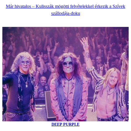
Már hivatalos – Kulisszák mögötti felvételekkel érkezik a Szívek
szállodája-doku
DEEP PURPLE