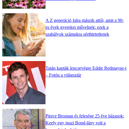
A Z generáció falra mászik attól, amit a 90-
es évek gyerekei művelnek: ezek a
szabályok számukra sérthtetetlenek
Tatán kapták lencsevégre Eddie Redmayne-t
– Fotón a világsztár
Pierce Brosnan és felesége 25 éve házasok:
Keely egy igazi Bond-lány volt a