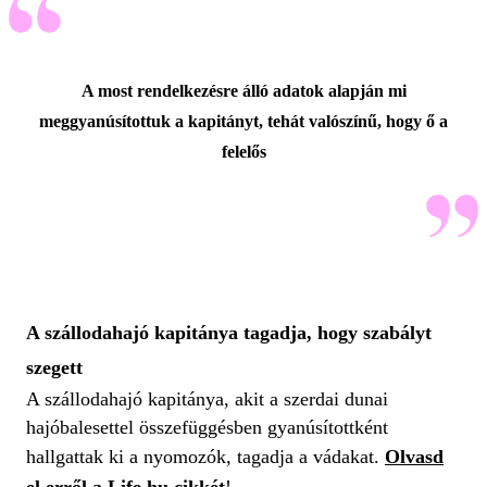
A most rendelkezésre álló adatok alapján mi
meggyanúsítottuk a kapitányt, tehát valószínű, hogy ő a
felelős
A szállodahajó kapitánya tagadja, hogy szabályt
szegett
A szállodahajó kapitánya, akit a szerdai dunai
hajóbalesettel összefüggésben gyanúsítottként
hallgattak ki a nyomozók, tagadja a vádakat.
Olvasd
el erről a Life.hu cikkét
!