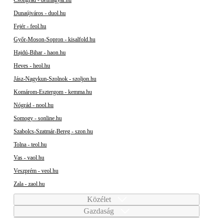
Dunaújváros - duol.hu
Fejér - feol.hu
Győr-Moson-Sopron - kisalfold.hu
Hajdú-Bihar - haon.hu
Heves - heol.hu
Jász-Nagykun-Szolnok - szoljon.hu
Komárom-Esztergom - kemma.hu
Nógrád - nool.hu
Somogy - sonline.hu
Szabolcs-Szatmár-Bereg - szon.hu
Tolna - teol.hu
Vas - vaol.hu
Veszprém - veol.hu
Zala - zaol.hu
Közélet
Gazdaság