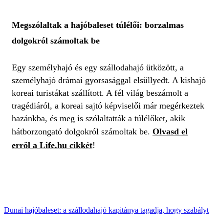
Megszólaltak a hajóbaleset túlélői: borzalmas
dolgokról számoltak be
Egy személyhajó és egy szállodahajó ütközött, a
személyhajó drámai gyorsasággal elsüllyedt. A kishajó
koreai turistákat szállított. A fél világ beszámolt a
tragédiáról, a koreai sajtó képviselői már megérkeztek
hazánkba, és meg is szólaltatták a túlélőket, akik
hátborzongató dolgokról számoltak be.
Olvasd el
erről a Life.hu cikkét
!
Dunai hajóbaleset: a szállodahajó kapitánya tagadja, hogy szabályt