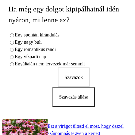
Ha még egy dolgot kipipálhatnál idén
nyáron, mi lenne az?
Egy spontán kirándulás
Egy nagy buli
Egy romantikus randi
Egy vízparti nap
Egyáltalán nem tervezek már semmit
Szavazok
Szavazás állása
Ezt a virágot ültesd el most, hogy ősszel
színpompás legyen a kerted