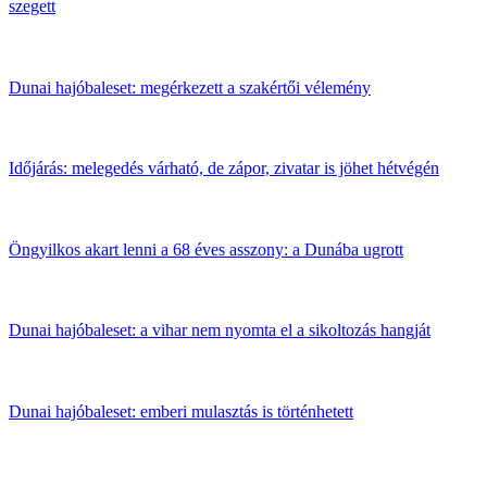
szegett
Dunai hajóbaleset: megérkezett a szakértői vélemény
Időjárás: melegedés várható, de zápor, zivatar is jöhet hétvégén
Öngyilkos akart lenni a 68 éves asszony: a Dunába ugrott
Dunai hajóbaleset: a vihar nem nyomta el a sikoltozás hangját
Dunai hajóbaleset: emberi mulasztás is történhetett