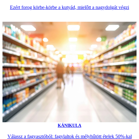
Ezért forog körbe-körbe a kutyád, mielőtt a nagydolgát végzi
KÁNIKULA
Válassz a fagyasztóból: fagylaltok és mélyhűtött ételek 50%-kal