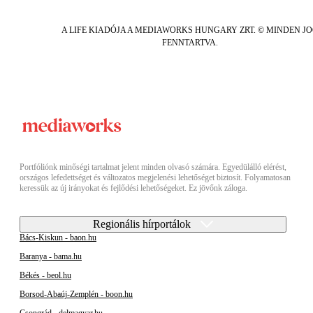
A LIFE KIADÓJA A MEDIAWORKS HUNGARY ZRT. © MINDEN J
FENNTARTVA.
Portfóliónk minőségi tartalmat jelent minden olvasó számára. Egyedülálló elérést,
országos lefedettséget és változatos megjelenési lehetőséget biztosít. Folyamatosan
keressük az új irányokat és fejlődési lehetőségeket. Ez jövőnk záloga.
Regionális hírportálok
Bács-Kiskun - baon.hu
Baranya - bama.hu
Békés - beol.hu
Borsod-Abaúj-Zemplén - boon.hu
Csongrád - delmagyar.hu