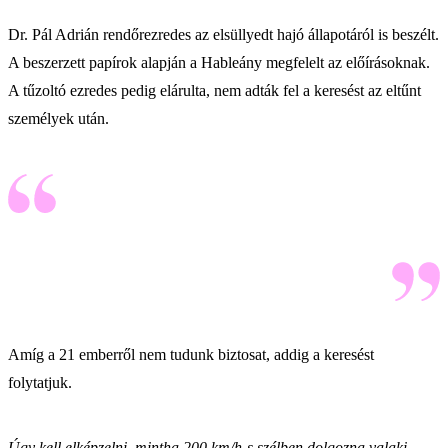
Dr. Pál Adrián rendőrezredes az elsüllyedt hajó állapotáról is beszélt.
A beszerzett papírok alapján a Hableány megfelelt az előírásoknak.
A tűzoltó ezredes pedig elárulta, nem adták fel a keresést az eltűnt
személyek után.
Amíg a 21 emberről nem tudunk biztosat, addig a keresést
folytatjuk.
Úgy kell elképzelni, mintha 200 km/h-s szélben dolgozna valaki,