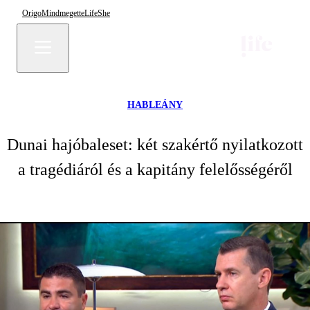
Origo
Mindmegette
Life
She
HABLEÁNY
Dunai hajóbaleset: két szakértő nyilatkozott
a tragédiáról és a kapitány felelősségéről