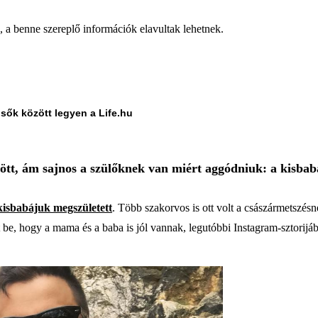
a, a benne szereplő információk elavultak lehetnek.
lsők között legyen a Life.hu
jött, ám sajnos a szülőknek van miért aggódniuk: a kisb
kisbabájuk megszületett
. Több szakorvos is ott volt a császármetszésn
t be, hogy a mama és a baba is jól vannak, legutóbbi Instagram-sztorij