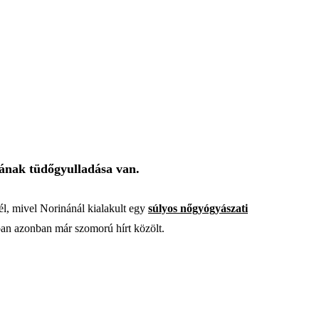
abának tüdőgyulladása van.
él, mivel Norinánál kialakult egy
súlyos nőgyógyászati
ában azonban már szomorú hírt közölt.