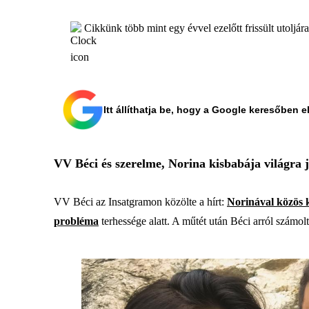
Cikkünk több mint egy évvel ezelőtt frissült utoljár
Itt állíthatja be, hogy a Google keresőben e
VV Béci és szerelme, Norina kisbabája világra 
VV Béci az Insatgramon közölte a hírt:
Norinával közös 
probléma
terhessége alatt. A műtét után Béci arról számol