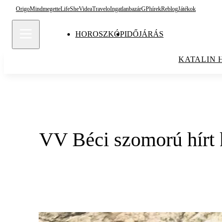
Origo
Mindmegette
Life
She
Videa
Travelo
Ingatlanbazár
GPhírek
Reblog
Játékok
HOROSZKÓP
IDŐJÁRÁS
KATALIN 
VV Béci szomorú hírt k