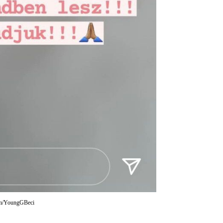
ram/YoungGBeci