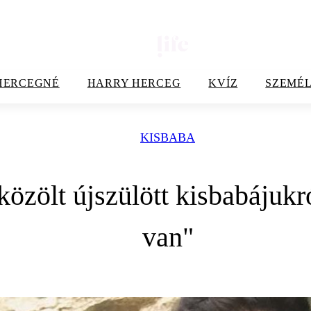
HERCEGNÉ
HARRY HERCEG
KVÍZ
SZEMÉL
KISBABA
özölt újszülött kisbabájukró
van"