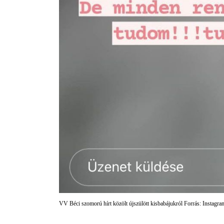
VV Béci szomorú hírt közölt újszülött kisbabájukról Forrás: Instag