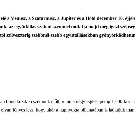
lé a Vénusz, a Szaturnusz, a Jupiter és a Hold december 10. éjjelé
ünk, az együttállás szabad szemmel mutatja majd meg igazi szépsé
tól szilveszterig szebbnél-szebb együttállásokban gyönyörködhetün
n bontakozik ki szemünk előtt, mind a négy égitest pedig 17:00-kor lát
lyan fényes lesz, hogy akár a napnyugta pillanatában is láthatjuk már.