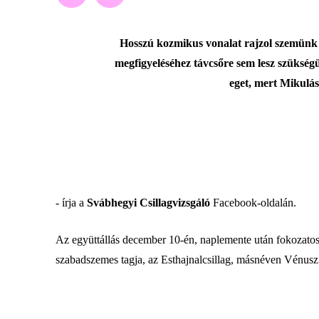
Hosszú kozmikus vonalat rajzol szemünk e
megfigyeléséhez távcsőre sem lesz szükség
eget, mert Mikulás
- írja a
Svábhegyi Csillagvizsgáló
Facebook-oldalán.
Az együttállás december 10-én, naplemente után fokozatosa
szabadszemes tagja, az Esthajnalcsillag, másnéven Vénusz o