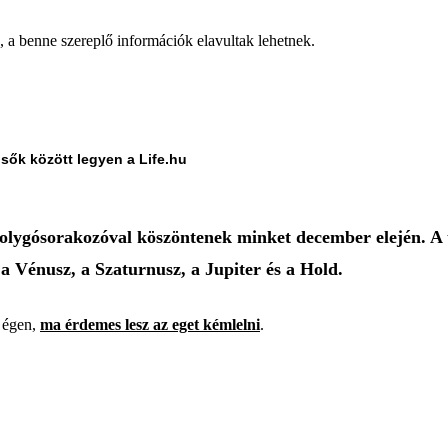
a, a benne szereplő információk elavultak lehetnek.
lsők között legyen a Life.hu
 bolygósorakozóval köszöntenek minket december elején. A
a Vénusz, a Szaturnusz, a Jupiter és a Hold.
i égen,
ma érdemes lesz az eget kémlelni
.