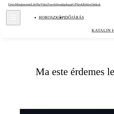
Origo
Mindmegette
Life
She
Videa
Travelo
Ingatlanbazár
GPhírek
Reblog
Játékok
HOROSZKÓP
IDŐJÁRÁS
KATALIN 
Ma este érdemes le