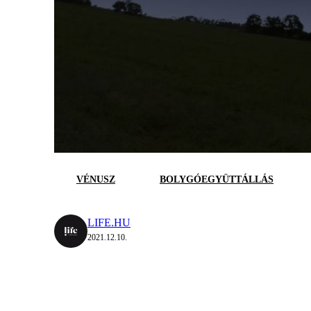
VÉNUSZ
BOLYGÓEGYÜTTÁLLÁS
LIFE.HU
2021.12.10.