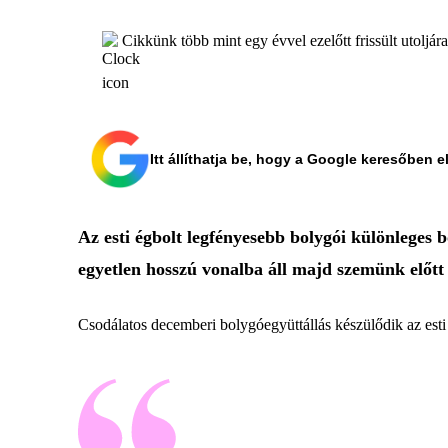
Cikkünk több mint egy évvel ezelőtt frissült utoljár
Itt állíthatja be, hogy a Google keresőben e
Az esti égbolt legfényesebb bolygói különleges
egyetlen hosszú vonalba áll majd szemünk előtt 
Csodálatos decemberi bolygóegyüttállás készülődik az est