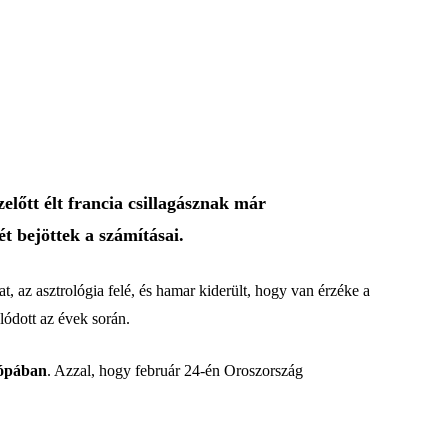
előtt élt francia csillagásznak már
t bejöttek a számításai.
t, az asztrológia felé, és hamar kiderült, hogy van érzéke a
ódott az évek során.
rópában
. Azzal, hogy február 24-én Oroszország