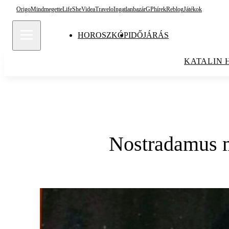
Origo
Mindmegette
Life
She
Videa
Travelo
Ingatlanbazár
GPhírek
Reblog
Játékok
HOROSZKÓP
IDŐJÁRÁS
KATALIN 
Nostradamus m