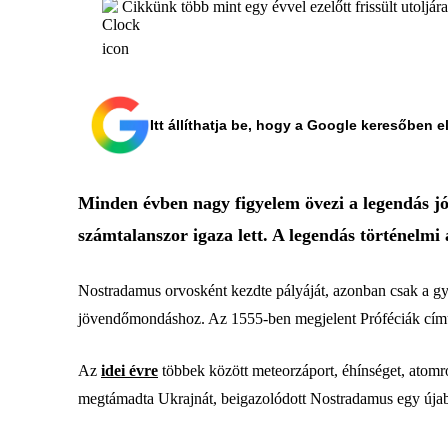
Cikkünk több mint egy évvel ezelőtt frissült utoljár
Itt állíthatja be, hogy a Google keresőben e
Minden évben nagy figyelem övezi a legendás jós
számtalanszor igaza lett. A legendás történelmi
Nostradamus orvosként kezdte pályáját, azonban csak a gyógy
jövendőmondáshoz. Az 1555-ben megjelent Próféciák című k
Az
idei évre
többek között meteorzáport, éhínséget, atomr
megtámadta Ukrajnát, beigazolódott Nostradamus egy újabb