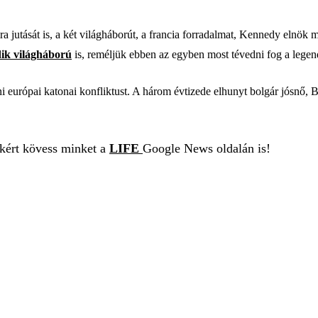
ra jutását is, a két világháborút, a francia forradalmat, Kennedy elnök 
ik világháború
is, reméljük ebben az egyben most tévedni fog a legend
ni európai katonai konfliktust. A három évtizede elhunyt bolgár jósnő,
ekért kövess minket a
LIFE
Google News oldalán is!