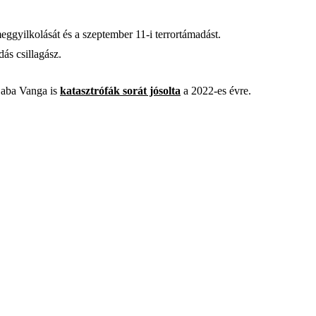
meggyilkolását és a szeptember 11-i terrortámadást.
ás csillagász.
 Baba Vanga is
katasztrófák sorát jósolta
a 2022-es évre.