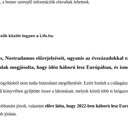
a, a benne szereplő információk elavultak lehetnek.
lsők között legyen a Life.hu
, Nostradamus előrejelzéseit, ugyanis az évszázadokkal ez
 alak megjósolta, hogy idén háború lesz Európában, és ismé
ításból nem tudta biztosítani megélhetését. Ezért fordult a csillagásza
önyvében gyűjtötte össze a látomásait, melyek közül több is beigazol
obbanást jósolt, valamint
előre látta, hogy 2022-ben háború lesz Eu
 jóslata.