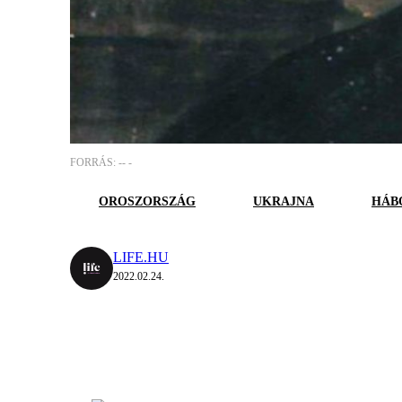
FORRÁS: -- -
OROSZORSZÁG
UKRAJNA
HÁB
LIFE.HU
2022.02.24.