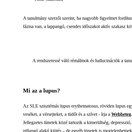
A tanulmány szerzői szerint, ha nagyobb figyelmet fordítu
fázisa van, a lappangó, csendes időszakot aktív szakasz kö
A rendszeressé váló rémálmok és hallucinációk a ta
Mi az a lupus?
Az SLE szisztémás lupus erythematosus, röviden lupus egy gy
veséket, a vérsejteket, a tüdőt és a szívet - írja a
Webbeteg
Jellegzetes tünetek közé tartozik a kimerültség, depresszió,
pillangó alakú kiütés – de egyéb tünetek is megjelenhetne