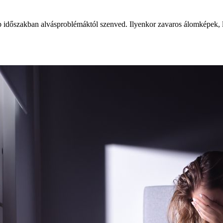
bb időszakban alvásproblémáktól szenved. Ilyenkor zavaros álomképek, 