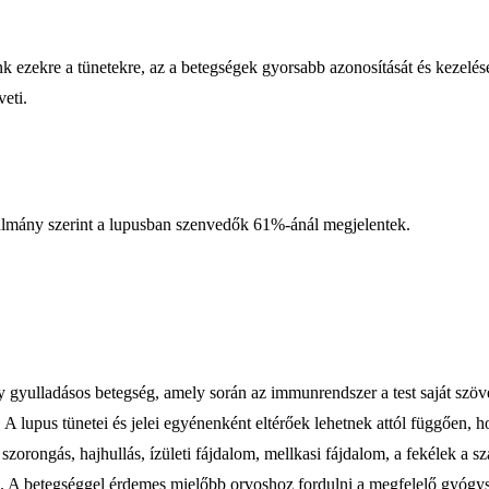
nk ezekre a tünetekre, az a betegségek gyorsabb azonosítását és kezelé
veti.
nulmány szerint a lupusban szenvedők 61%-ánál megjelentek.
ulladásos betegség, amely során az immunrendszer a test saját szövetei,
. A lupus tünetei és jelei egyénenként eltérőek lehetnek attól függően,
 szorongás, hajhullás, ízületi fájdalom, mellkasi fájdalom, a fekélek a s
k. A betegséggel érdemes mielőbb orvoshoz fordulni a megfelelő gyógysz