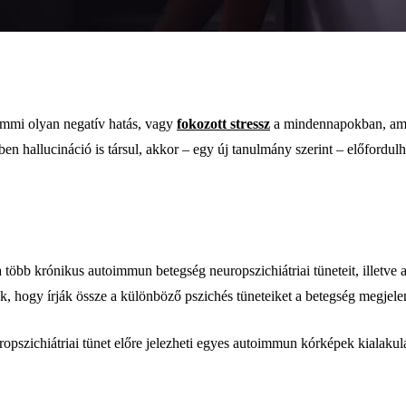
emmi olyan negatív hatás, vagy
fokozott stressz
a mindennapokban, ami 
zben hallucináció is társul, akkor – egy új tanulmány szerint – előfordu
 több krónikus autoimmun betegség neuropszichiátriai tüneteit, illetve
ék, hogy írják össze a különböző pszichés tüneteiket a betegség megjel
opszichiátriai tünet előre jelezheti egyes autoimmun kórképek kialakulás