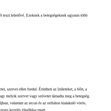
sét teszi lehetővé. Ezeknek a betegségeknek ugyanis több
 szervei ellen fordul. Érintheti az ízületeket, a bőrt, a
 hogy melyik szervet vagy szövetet támadta meg a betegség.
zájban, valamint az arcon és az orrháton kialakuló vörös,
eres kezelés elindítása miatt.