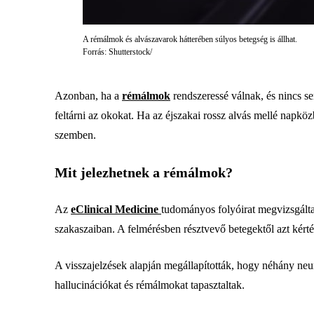
A rémálmok és alvászavarok hátterében súlyos betegség is állhat.
Forrás: Shutterstock/
Azonban, ha a
rémálmok
rendszeressé válnak, és nincs s
feltárni az okokat. Ha az éjszakai rossz alvás mellé napkö
szemben.
Mit jelezhetnek a rémálmok?
Az
eClinical Medicine
tudományos folyóirat megvizsgálta
szakaszaiban. A felmérésben résztvevő betegektől azt kért
A visszajelzések alapján megállapították, hogy néhány neur
hallucinációkat és rémálmokat tapasztaltak.