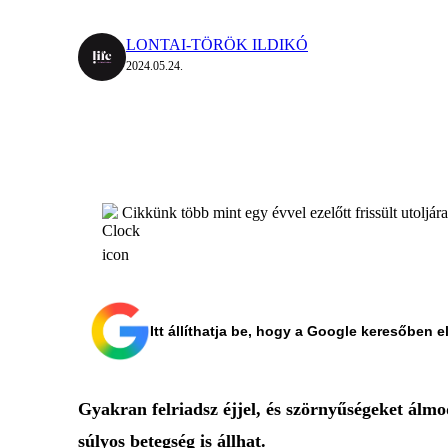
LONTAI-TÖRÖK ILDIKÓ
2024.05.24.
Cikkünk több mint egy évvel ezelőtt frissült utoljár
Itt állíthatja be, hogy a Google keresőben e
Gyakran felriadsz éjjel, és szörnyűségeket álm
súlyos betegség is állhat.