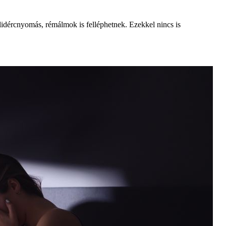
lidércnyomás, rémálmok is felléphetnek. Ezekkel nincs is