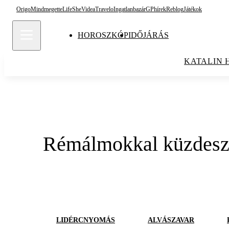
Origo
Mindmegette
Life
She
Videa
Travelo
Ingatlanbazár
GPhírek
Reblog
Játékok
HOROSZKÓP
IDŐJÁRÁS
KATALIN 
Rémálmokkal küzdesz? 
LIDÉRCNYOMÁS
ALVÁSZAVAR