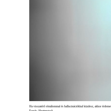
Ha visszatérő rémálommal és hallucinációkkal küzdesz, akkor érdeme
Forrás: Shutterstock