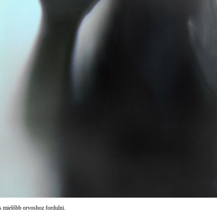
s mielőbb orvoshoz fordulni.