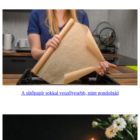
A sütőpapír sokkal veszélyesebb, mint gondolnád