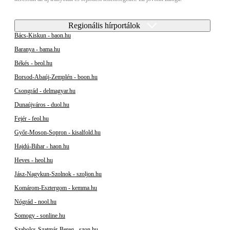
Regionális hírportálok
Bács-Kiskun - baon.hu
Baranya - bama.hu
Békés - beol.hu
Borsod-Abaúj-Zemplén - boon.hu
Csongrád - delmagyar.hu
Dunaújváros - duol.hu
Fejér - feol.hu
Győr-Moson-Sopron - kisalfold.hu
Hajdú-Bihar - haon.hu
Heves - heol.hu
Jász-Nagykun-Szolnok - szoljon.hu
Komárom-Esztergom - kemma.hu
Nógrád - nool.hu
Somogy - sonline.hu
Szabolcs-Szatmár-Bereg - szon.hu