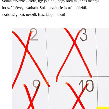
Sokan terveznek előre, így jó tudni, hogy idén mikor és mennyi
hosszú hétvége várható. Sokan ezek elé és után időzítik a
szabadságukat, nézzük is az időpontokat!