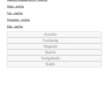
Tolna - teol.hu
Vas - vaol.hu
Veszprém - veol.hu
Zala - zaol.hu
Közélet
Gazdaság
Magazin
Bulvár
Szolgáltatás
Rádió