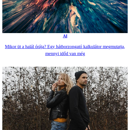
AI
Mikor üt a halál órája? Egy hátborzongató kalkulátor megmutatja,
mennyi időd van még