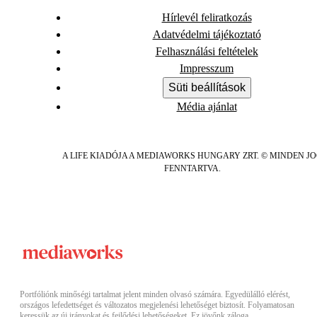
Hírlevél feliratkozás
Adatvédelmi tájékoztató
Felhasználási feltételek
Impresszum
Süti beállítások
Média ajánlat
A LIFE KIADÓJA A MEDIAWORKS HUNGARY ZRT. © MINDEN J
FENNTARTVA.
Portfóliónk minőségi tartalmat jelent minden olvasó számára. Egyedülálló elérést,
országos lefedettséget és változatos megjelenési lehetőséget biztosít. Folyamatosan
keressük az új irányokat és fejlődési lehetőségeket. Ez jövőnk záloga.