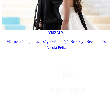
VISZÁLY
Már nem ünnepli házassági évfordulóját Brooklyn Beckham és
Nicola Peltz