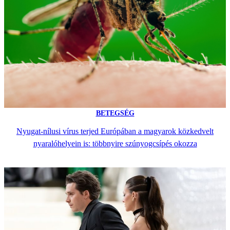
BETEGSÉG
Nyugat-nílusi vírus terjed Európában a magyarok közkedvelt
nyaralóhelyein is: többnyire szúnyogcsípés okozza