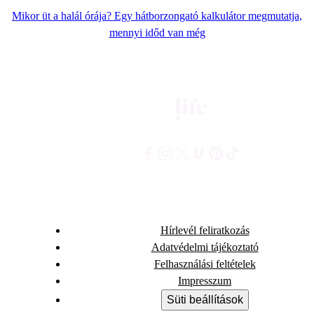
Mikor üt a halál órája? Egy hátborzongató kalkulátor megmutatja,
mennyi időd van még
Hírlevél feliratkozás
Adatvédelmi tájékoztató
Felhasználási feltételek
Impresszum
Süti beállítások