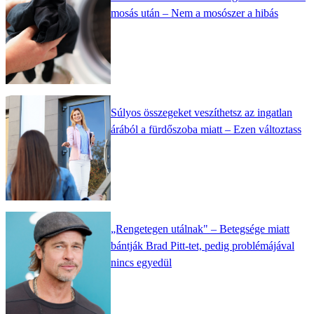
mosás után – Nem a mosószer a hibás
Súlyos összegeket veszíthetsz az ingatlan
árából a fürdőszoba miatt – Ezen változtass
„Rengetegen utálnak" – Betegsége miatt
bántják Brad Pitt-tet, pedig problémájával
nincs egyedül