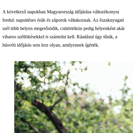
A következő napokban Magyarország időjárása változékonyra
fordul: napsütéses órák és záporok váltakoznak. Az északnyugati
szél több helyen megerősödik, csütörtökön pedig helyenként akár
viharos széllökésekkel is számolni kell. Ráadásul úgy tűnik, a
húsvéti időjárás sem lesz olyan, amilyennek ígérték.