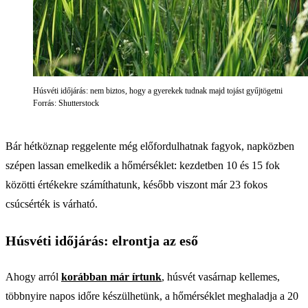
Húsvéti időjárás: nem biztos, hogy a gyerekek tudnak majd tojást gyűjtögetni
Forrás: Shutterstock
Bár hétköznap reggelente még előfordulhatnak fagyok, napközben
szépen lassan emelkedik a hőmérséklet: kezdetben 10 és 15 fok
közötti értékekre számíthatunk, később viszont már 23 fokos
csúcsérték is várható.
Húsvéti időjárás: elrontja az eső
Ahogy arról
korábban már írtunk
, húsvét vasárnap kellemes,
többnyire napos időre készülhetünk, a hőmérséklet meghaladja a 20