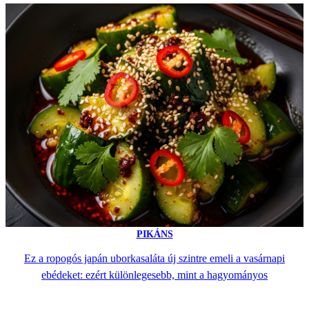
PIKÁNS
Ez a ropogós japán uborkasaláta új szintre emeli a vasárnapi
ebédeket: ezért különlegesebb, mint a hagyományos