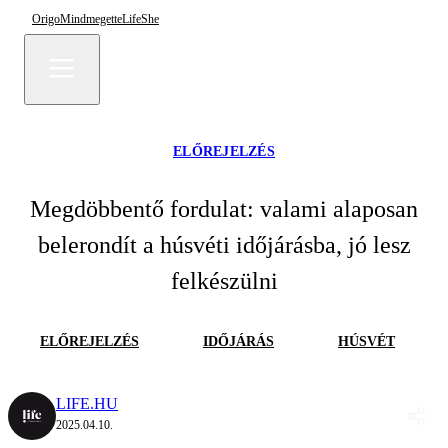
Origo
Mindmegette
Life
She
ELŐREJELZÉS
Megdöbbentő fordulat: valami alaposan
belerondít a húsvéti időjárásba, jó lesz
felkészülni
ELŐREJELZÉS
IDŐJÁRÁS
HÚSVÉT
LIFE.HU
2025.04.10.