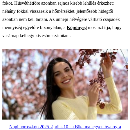
fokot. Húsvéthétfőre azonban sajnos kisebb lehűlés érkezhet:
néhány fokkal visszaesik a hőmérséklet, jelentősebb hidegtől
azonban nem kell tartani. Az ünnepi hétvégére várható csapadék
mennyiség egyelőre bizonytalan, a
Köpönyeg
most azt írja, hogy
vasárnap kell egy kis esőre számítani.
Napi horoszkóp 2025. április 10.: a Bika ma legyen óvatos, a