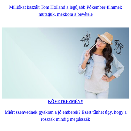
Milliókat kaszált Tom Holland a legújabb Pókember-filmmel:
mutatjuk, mekkora a bevétele
KÖVETKEZMÉNY
Miért szenvednek gyakran a jó emberek? Ezért tűnhet úgy, hogy a
rosszak mindig megússzák