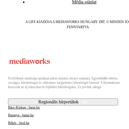
Média ajánlat
A LIFE KIADÓJA A MEDIAWORKS HUNGARY ZRT. © MINDEN J
FENNTARTVA.
Portfóliónk minőségi tartalmat jelent minden olvasó számára. Egyedülálló elérést,
országos lefedettséget és változatos megjelenési lehetőséget biztosít. Folyamatosan
keressük az új irányokat és fejlődési lehetőségeket. Ez jövőnk záloga.
Regionális hírportálok
Bács-Kiskun - baon.hu
Baranya - bama.hu
Békés - beol.hu