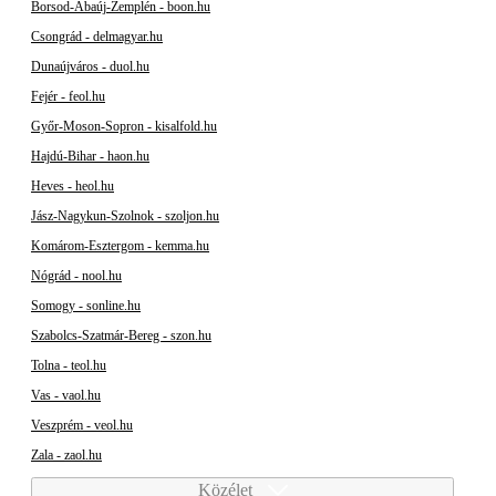
Borsod-Abaúj-Zemplén - boon.hu
Csongrád - delmagyar.hu
Dunaújváros - duol.hu
Fejér - feol.hu
Győr-Moson-Sopron - kisalfold.hu
Hajdú-Bihar - haon.hu
Heves - heol.hu
Jász-Nagykun-Szolnok - szoljon.hu
Komárom-Esztergom - kemma.hu
Nógrád - nool.hu
Somogy - sonline.hu
Szabolcs-Szatmár-Bereg - szon.hu
Tolna - teol.hu
Vas - vaol.hu
Veszprém - veol.hu
Zala - zaol.hu
Közélet