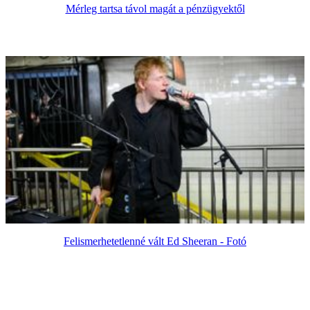
Mérleg tartsa távol magát a pénzügyektől
Felismerhetetlenné vált Ed Sheeran - Fotó