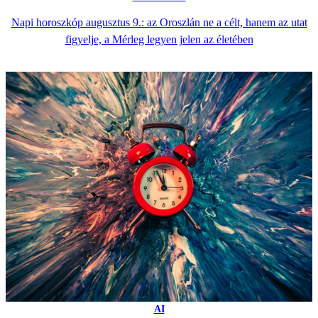
Napi horoszkóp augusztus 9.: az Oroszlán ne a célt, hanem az utat
figyelje, a Mérleg legyen jelen az életében
AI