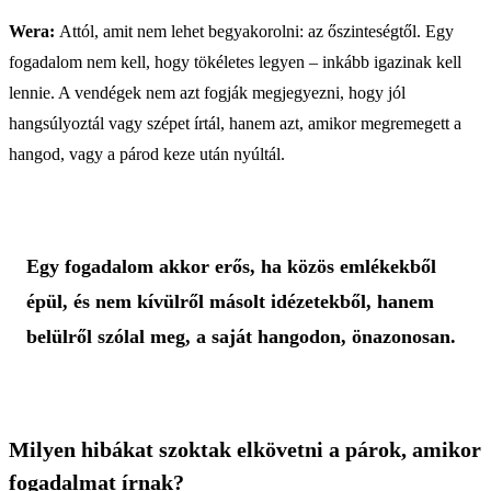
Wera:
Attól, amit nem lehet begyakorolni: az őszinteségtől. Egy
fogadalom nem kell, hogy tökéletes legyen – inkább igazinak kell
lennie. A vendégek nem azt fogják megjegyezni, hogy jól
hangsúlyoztál vagy szépet írtál, hanem azt, amikor megremegett a
hangod, vagy a párod keze után nyúltál.
Egy fogadalom akkor erős, ha közös emlékekből
épül, és nem kívülről másolt idézetekből, hanem
belülről szólal meg, a saját hangodon, önazonosan.
Milyen hibákat szoktak elkövetni a párok, amikor
fogadalmat írnak?