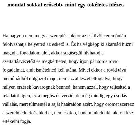
mondat sokkal erősebb, mint egy tökéletes idézet.
Ha nagyon nem megy a szereplés, akkor az esküvői ceremónián
felolvashatja helyetted az eskető is. És ha végképp ki akarnád húzni
magad a fogadalom alól, akkor segítségül hívhatod a
szertartásvezetőd és megkérheted, hogy írjon pár soros rövid
fogadalmat, amit ismételned kell utána. Mivel ekkor a rövid távú
memóriádból dolgozol majd, nem azzal leszel elfoglalva, hogy
milyen érzések kavarognak benned, hanem azzal, hogy teljesítsd a
feladatot. Igen, ez a megúszós verzió, de még mindig egy csodás
vállalás, mert túlmentél a saját határaidon azért, hogy örömet szerezz
a szerelmednek és hidd el, nem csak ő, hanem mindenki, aki ott lesz
értékelni fogja.