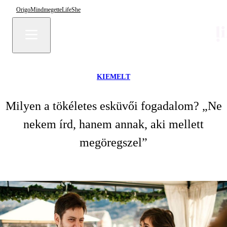
Origo
Mindmegette
Life
She
KIEMELT
Milyen a tökéletes esküvői fogadalom? „Ne
nekem írd, hanem annak, aki mellett
megöregszel”