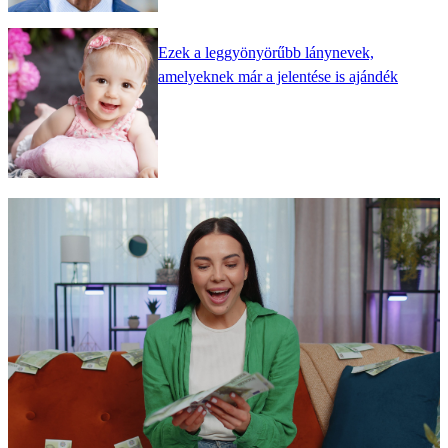
Ezek a leggyönyörűbb lánynevek,
amelyeknek már a jelentése is ajándék