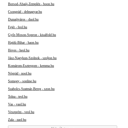
Borsod-Abaúj-Zemplén - boon.hu
Csongrád - delmagyar.hu
Dunaújváros - duol.hu
Fejér - feol.hu
Győr-Moson-Sopron - kisalfold.hu
Hajdú-Bihar - haon.hu
Heves - heol.hu
Jász-Nagykun-Szolnok - szoljon.hu
Komárom-Esztergom - kemma.hu
Nógrád - nool.hu
Somogy - sonline.hu
Szabolcs-Szatmár-Bereg - szon.hu
Tolna - teol.hu
Vas - vaol.hu
Veszprém - veol.hu
Zala - zaol.hu