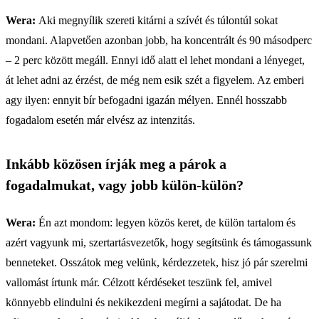
Wera:
Aki megnyílik szereti kitárni a szívét és túlontúl sokat
mondani. Alapvetően azonban jobb, ha koncentrált és 90 másodperc
– 2 perc között megáll. Ennyi idő alatt el lehet mondani a lényeget,
át lehet adni az érzést, de még nem esik szét a figyelem. Az emberi
agy ilyen: ennyit bír befogadni igazán mélyen. Ennél hosszabb
fogadalom esetén már elvész az intenzitás.
Inkább közösen írják meg a párok a
fogadalmukat, vagy jobb külön-külön?
Wera:
Én azt mondom: legyen közös keret, de külön tartalom és
azért vagyunk mi, szertartásvezetők, hogy segítsünk és támogassunk
benneteket. Osszátok meg velünk, kérdezzetek, hisz jó pár szerelmi
vallomást írtunk már. Célzott kérdéseket teszünk fel, amivel
könnyebb elindulni és nekikezdeni megírni a sajátodat. De ha