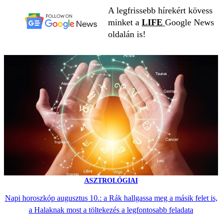
A legfrissebb hírekért kövess
minket a
LIFE
Google News
oldalán is!
ASZTROLÓGIAI
Napi horoszkóp augusztus 10.: a Rák hallgassa meg a másik felet is,
a Halaknak most a töltekezés a legfontosabb feladata