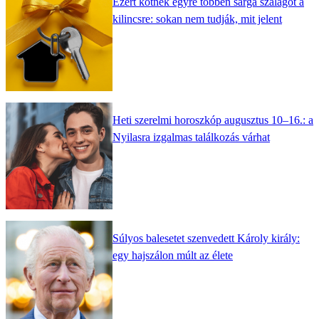
Ezért kötnek egyre többen sárga szalagot a
kilincsre: sokan nem tudják, mit jelent
Heti szerelmi horoszkóp augusztus 10–16.: a
Nyilasra izgalmas találkozás várhat
Súlyos balesetet szenvedett Károly király:
egy hajszálon múlt az élete