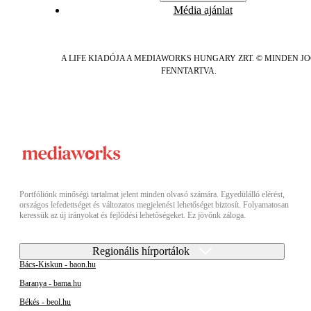
Média ajánlat
A LIFE KIADÓJA A MEDIAWORKS HUNGARY ZRT. © MINDEN J
FENNTARTVA.
Portfóliónk minőségi tartalmat jelent minden olvasó számára. Egyedülálló elérést,
országos lefedettséget és változatos megjelenési lehetőséget biztosít. Folyamatosan
keressük az új irányokat és fejlődési lehetőségeket. Ez jövőnk záloga.
Regionális hírportálok
Bács-Kiskun - baon.hu
Baranya - bama.hu
Békés - beol.hu