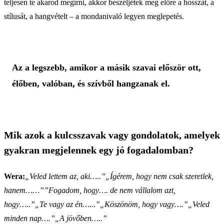
teljesen te akarod megírni, akkor beszéljétek meg előre a hosszát, a
stílusát, a hangvételt – a mondanivaló legyen meglepetés.
Az a legszebb, amikor a másik szavai először ott,
élőben, valóban, és szívből hangzanak el.
Mik azok a kulcsszavak vagy gondolatok, amelyek
gyakran megjelennek egy jó fogadalomban?
Wera:
„Veled lettem az, aki…..”„Ígérem, hogy nem csak szeretlek,
hanem……””Fogadom, hogy…. de nem vállalom azt,
hogy…..”„Te vagy az én…...”„Köszönöm, hogy vagy….”„Veled
minden nap….”„A jövőben…..”