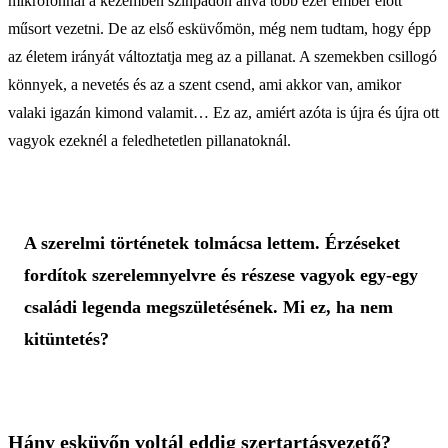
mikrofonnal a kezemben színpadon állva több ezer ember előtt
műsort vezetni. De az első esküvőmön, még nem tudtam, hogy épp
az életem irányát változtatja meg az a pillanat. A szemekben csillogó
könnyek, a nevetés és az a szent csend, ami akkor van, amikor
valaki igazán kimond valamit… Ez az, amiért azóta is újra és újra ott
vagyok ezeknél a feledhetetlen pillanatoknál.
A szerelmi történetek tolmácsa lettem. Érzéseket
fordítok szerelemnyelvre és részese vagyok egy-egy
családi legenda megszületésének. Mi ez, ha nem
kitüntetés?
Hány esküvőn voltál eddig szertartásvezető?