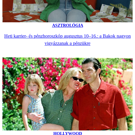
ASZTROLÓGIA
Heti karrier- és pénzhoroszkóp augusztus 10–16.: a Bakok nagyon
vigyázzanak a pénzükre
HOLLYWOOD