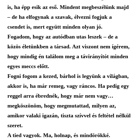
is, ha épp esik az eső. Mindent megbeszélünk majd
– de ha elfogynak a szavak, élvezni fogjuk a
csendet is, mert együtt minden olyan jó.
Fogadom, hogy az autódban utas leszek – de a
közös életünkben a társad. Azt viszont nem ígérem,
hogy mindig én találom meg a távirányítót minden
egyes meccs előtt.
Fogni fogom a kezed, bárhol is legyünk a világban,
akkor is, ha már remeg, vagy ráncos. Ha pedig egy
reggel arra ébrednék, hogy már nem vagy…
megköszönöm, hogy megmutattad, milyen az,
amikor valaki igazán, tiszta szívvel és feltétel nélkül
szeret.
A tied vagyok. Ma, holnap, és mindörökké.