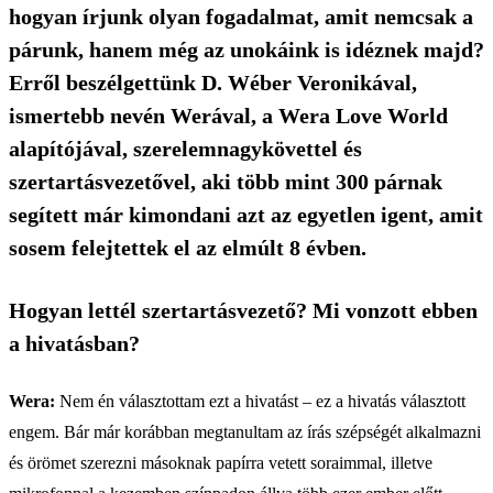
hogyan írjunk olyan fogadalmat, amit nemcsak a
párunk, hanem még az unokáink is idéznek majd?
Erről beszélgettünk D. Wéber Veronikával,
ismertebb nevén Werával, a Wera Love World
alapítójával, szerelemnagykövettel és
szertartásvezetővel, aki több mint 300 párnak
segített már kimondani azt az egyetlen igent, amit
sosem felejtettek el az elmúlt 8 évben.
Hogyan lettél szertartásvezető? Mi vonzott ebben
a hivatásban?
Wera:
Nem én választottam ezt a hivatást – ez a hivatás választott
engem. Bár már korábban megtanultam az írás szépségét alkalmazni
és örömet szerezni másoknak papírra vetett soraimmal, illetve