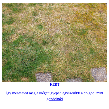
KERT
Így mentheted meg a kiégett gyepet: egyszerűbb a dolgod, mint
gondolnád