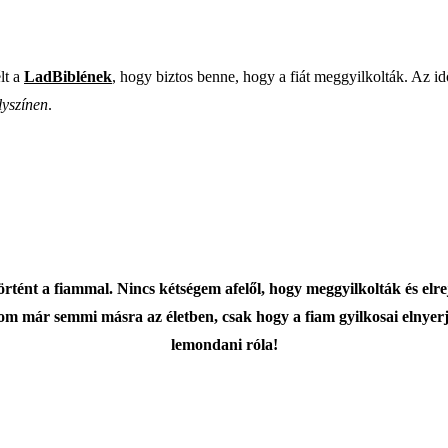
lt a
LadBiblének
, hogy biztos benne, hogy a fiát meggyilkolták. Az id
lyszínen
.
rtént a fiammal. Nincs kétségem afelől, hogy meggyilkolták és elrej
m már semmi másra az életben, csak hogy a fiam gyilkosai elnyer
lemondani róla!