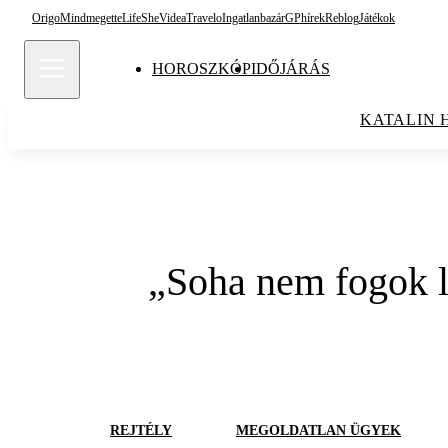
Origo
Mindmegette
Life
She
Videa
Travelo
Ingatlanbazár
GPhírek
Reblog
Játékok
HOROSZKÓP
IDŐJÁRÁS
KATALIN 
„Soha nem fogok l
REJTÉLY
MEGOLDATLAN ÜGYEK