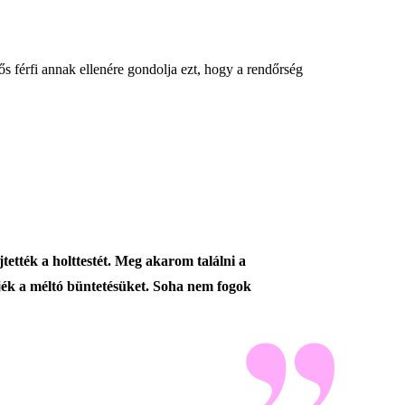
ős férfi annak ellenére gondolja ezt, hogy a rendőrség
tették a holttestét. Meg akarom találni a
jék a méltó büntetésüket. Soha nem fogok