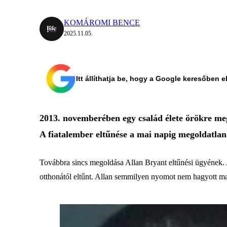
KOMÁROMI BENCE
2025.11.05.
Itt állíthatja be, hogy a Google keresőben e
2013. novemberében egy család élete örökre meg
A fiatalember eltűnése a mai napig megoldatlan
Továbbra sincs megoldása Allan Bryant eltűnési ügyének. A
otthonától eltűnt. Allan semmilyen nyomot nem hagyott maga