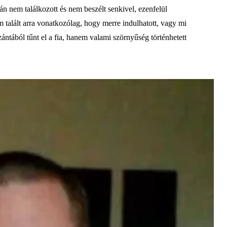
án nem találkozott és nem beszélt senkivel, ezenfelül
 talált arra vonatkozólag, hogy merre indulhatott, vagy mi
ántából tűnt el a fia, hanem valami szörnyűség történhetett