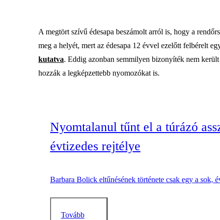
A megtört szívű édesapa beszámolt arról is, hogy a rendőrsé
meg a helyét, mert az édesapa 12 évvel ezelőtt felbérelt eg
kutatva
. Eddig azonban semmilyen bizonyíték nem került e
hozzák a legképzettebb nyomozókat is.
Nyomtalanul tűnt el a túrázó as
évtizedes rejtélye
Barbara Bolick eltűnésének története csak egy a sok, é
Tovább