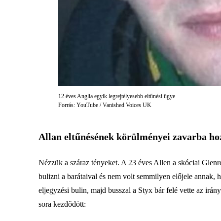
12 éves Anglia egyik legrejtélyesebb eltűnési ügye
Forrás: YouTube / Vanished Voices UK
Allan eltűnésének körülményei zavarba ho
Nézzük a száraz tényeket. A 23 éves Allen a skóciai Glenro
bulizni a barátaival és nem volt semmilyen előjele annak,
eljegyzési bulin, majd busszal a Styx bár felé vette az ir
sora kezdődött: