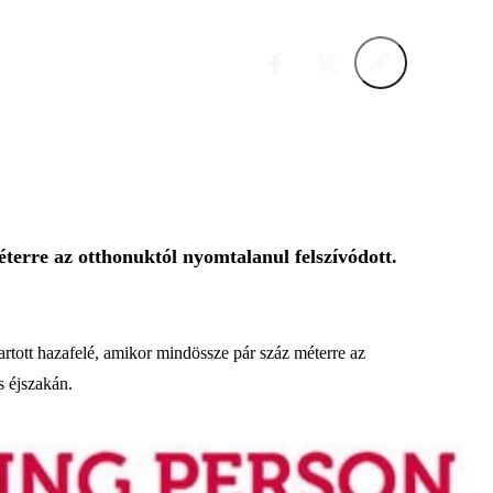
terre az otthonuktól nyomtalanul felszívódott.
rtott hazafelé, amikor mindössze pár száz méterre az
s éjszakán.