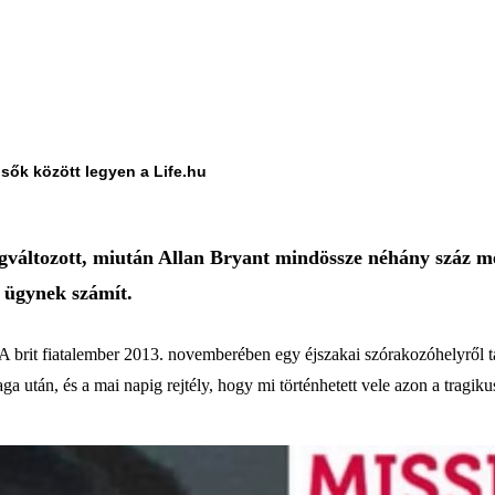
lsők között legyen a Life.hu
változott, miután Allan Bryant mindössze néhány száz mé
 ügynek számít.
 brit fiatalember 2013. novemberében egy éjszakai szórakozóhelyről ta
 után, és a mai napig rejtély, hogy mi történhetett vele azon a tragiku