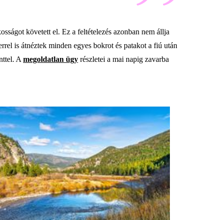
osságot követett el. Ez a feltételezés azonban nem állja
errel is átnéztek minden egyes bokrot és patakot a fiú után
nttel. A
megoldatlan ügy
részletei a mai napig zavarba