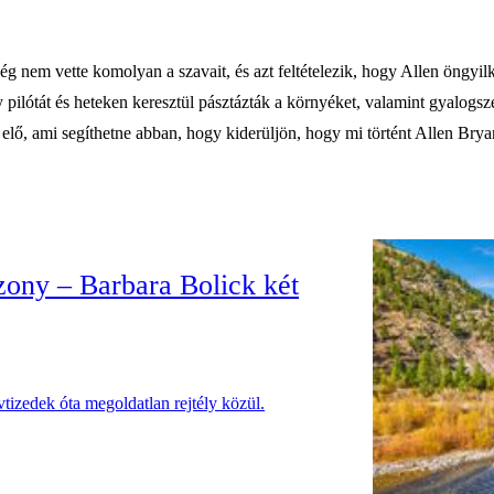
g nem vette komolyan a szavait, és azt feltételezik, hogy Allen öngyilk
y pilótát és heteken keresztül pásztázták a környéket, valamint gyalogsz
lő, ami segíthetne abban, hogy kiderüljön, hogy mi történt Allen Brya
szony – Barbara Bolick két
vtizedek óta megoldatlan rejtély közül.