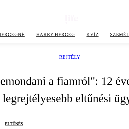
HERCEGNÉ
HARRY HERCEG
KVÍZ
SZEMÉL
REJTÉLY
emondani a fiamról": 12 éve
legrejtélyesebb eltűnési üg
ELTŰNÉS