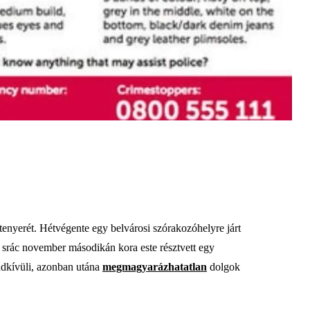
 tenyerét. Hétvégente egy belvárosi szórakozóhelyre járt
A srác november másodikán kora este résztvett egy
endkívüli, azonban utána
megmagyarázhatatlan
dolgok