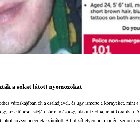
zták a sokat látott nyomozókat
thes városkájában élt a családjával, és úgy ismerte a környéket, mint a
 hogy az eltűnése estéjén bármi máshogy alakult volna, mint korábban. 
ányt, ahol törzsvendégnek számított. A bulizóhelyen nem történt semmi r