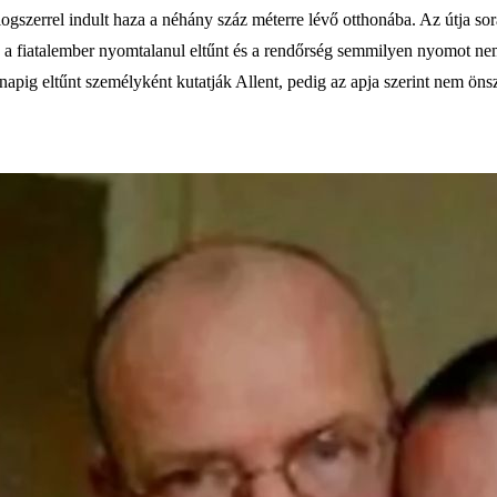
logszerrel indult haza a néhány száz méterre lévő otthonába. Az útja sor
 a fiatalember nyomtalanul eltűnt és a rendőrség semmilyen nyomot nem
napig eltűnt személyként kutatják Allent, pedig az apja szerint nem önsz