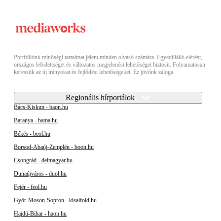
Portfóliónk minőségi tartalmat jelent minden olvasó számára. Egyedülálló elérést,
országos lefedettséget és változatos megjelenési lehetőséget biztosít. Folyamatosan
keressük az új irányokat és fejlődési lehetőségeket. Ez jövőnk záloga.
Regionális hírportálok
Bács-Kiskun - baon.hu
Baranya - bama.hu
Békés - beol.hu
Borsod-Abaúj-Zemplén - boon.hu
Csongrád - delmagyar.hu
Dunaújváros - duol.hu
Fejér - feol.hu
Győr-Moson-Sopron - kisalfold.hu
Hajdú-Bihar - haon.hu