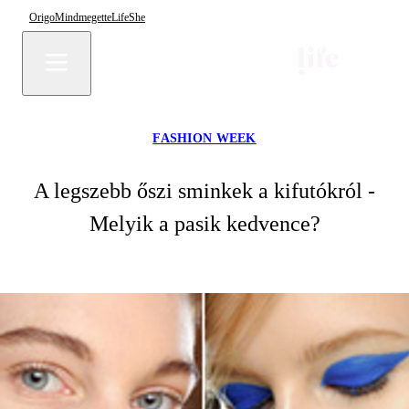
Origo
Mindmegette
Life
She
FASHION WEEK
A legszebb őszi sminkek a kifutókról -
Melyik a pasik kedvence?