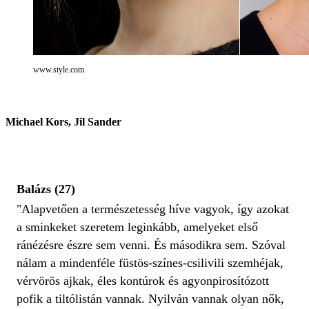
www.style.com
Michael Kors, Jil Sander
Balázs (27)
"Alapvetően a természetesség híve vagyok, így azokat
a sminkeket szeretem leginkább, amelyeket első
ránézésre észre sem venni. És másodikra sem. Szóval
nálam a mindenféle füstös-színes-csilivili szemhéjak,
vérvörös ajkak, éles kontúrok és agyonpirosítózott
pofik a tiltólistán vannak. Nyilván vannak olyan nők,