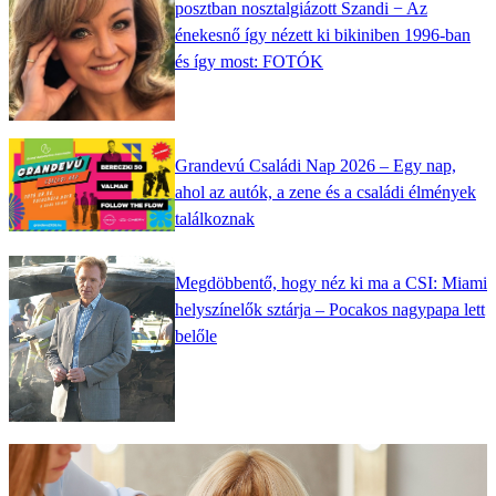
posztban nosztalgiázott Szandi − Az
énekesnő így nézett ki bikiniben 1996-ban
és így most: FOTÓK
Grandevú Családi Nap 2026 – Egy nap,
ahol az autók, a zene és a családi élmények
találkoznak
Megdöbbentő, hogy néz ki ma a CSI: Miami
helyszínelők sztárja – Pocakos nagypapa lett
belőle