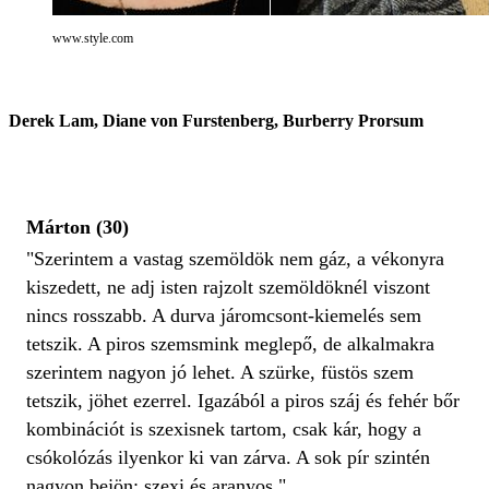
www.style.com
Derek Lam, Diane von Furstenberg, Burberry Prorsum
Márton (30)
"Szerintem a vastag szemöldök nem gáz, a vékonyra
kiszedett, ne adj isten rajzolt szemöldöknél viszont
nincs rosszabb. A durva járomcsont-kiemelés sem
tetszik. A piros szemsmink meglepő, de alkalmakra
szerintem nagyon jó lehet. A szürke, füstös szem
tetszik, jöhet ezerrel. Igazából a piros száj és fehér bőr
kombinációt is szexisnek tartom, csak kár, hogy a
csókolózás ilyenkor ki van zárva. A sok pír szintén
nagyon bejön: szexi és aranyos."