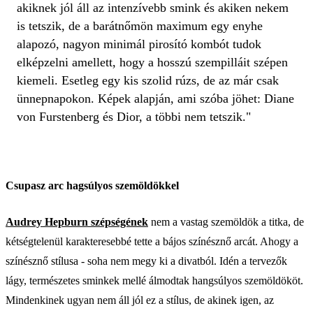
akiknek jól áll az intenzívebb smink és akiken nekem
is tetszik, de a barátnőmön maximum egy enyhe
alapozó, nagyon minimál pirosító kombót tudok
elképzelni amellett, hogy a hosszú szempilláit szépen
kiemeli. Esetleg egy kis szolid rúzs, de az már csak
ünnepnapokon. Képek alapján, ami szóba jöhet: Diane
von Furstenberg és Dior, a többi nem tetszik."
Csupasz arc hagsúlyos szemöldökkel
Audrey Hepburn szépségének
nem a vastag szemöldök a titka, de
kétségtelenül karakteresebbé tette a bájos színésznő arcát. Ahogy a
színésznő stílusa - soha nem megy ki a divatból. Idén a tervezők
lágy, természetes sminkek mellé álmodtak hangsúlyos szemöldököt.
Mindenkinek ugyan nem áll jól ez a stílus, de akinek igen, az