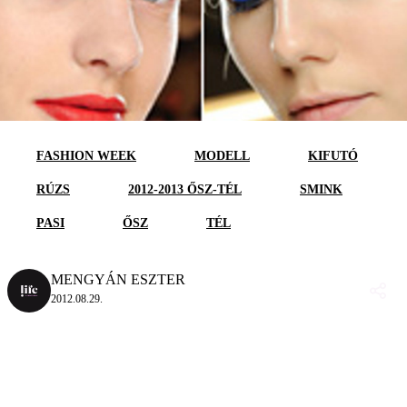
FASHION WEEK
MODELL
KIFUTÓ
RÚZS
2012-2013 ŐSZ-TÉL
SMINK
PASI
ŐSZ
TÉL
MENGYÁN ESZTER
2012.08.29.