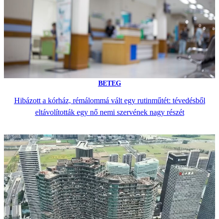
BETEG
Hibázott a kórház, rémálommá vált egy rutinműtét: tévedésből
eltávolították egy nő nemi szervének nagy részét