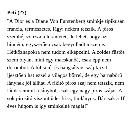
Peti (27)
"A Dior és a Diane Von Furstenberg sminkje tipikusan
francia, természetes, lágy: nekem tetszik. A piros
szemhéj vonzza a tekintetet, de lehet, hogy azt
hinném, egyszerűen csak begyulladt a szeme.
Hétköznapokra nem tudom elképzelni. A zöldes füstös
szem olyan, mint egy macskanőé, csak épp nem
dorombol. A túl sötét és hangsúlyos száj kicsit
ijesztően hat ezzel a világos bőrrel, de egy barnabőrű
lánynak jól állhat. A rikító piros száj nem tetszik, nem
látok semmit a lányból, csak egy nagy piros szájat. A
sok pirosító viszont üde, friss, tinilányos. Bárcsak a 18
éves húgom is így sminkelné magát!"