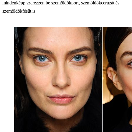
mindenképp szerezzen be szemöldökport, szemöldökceruzát és
szemöldökfésűt is.