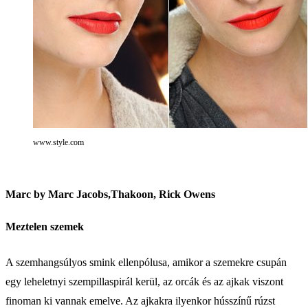
www.style.com
Marc by Marc Jacobs,Thakoon, Rick Owens
Meztelen szemek
A szemhangsúlyos smink ellenpólusa, amikor a szemekre csupán
egy leheletnyi szempillaspirál kerül, az orcák és az ajkak viszont
finoman ki vannak emelve. Az ajkakra ilyenkor hússzínű rúzst