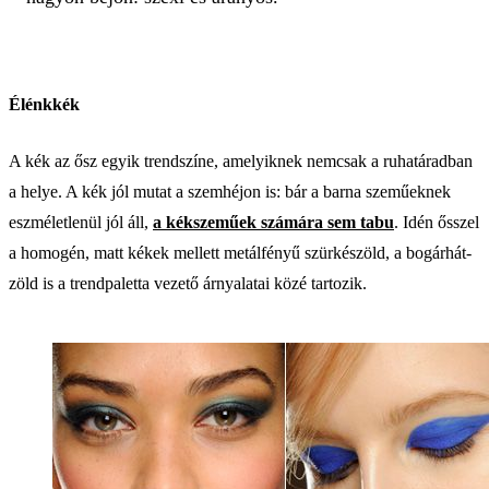
Élénkkék
A kék az ősz egyik trendszíne, amelyiknek nemcsak a ruhatáradban
a helye. A kék jól mutat a szemhéjon is: bár a barna szeműeknek
eszméletlenül jól áll,
a kékszeműek számára sem tabu
. Idén ősszel
a homogén, matt kékek mellett metálfényű szürkészöld, a bogárhát-
zöld is a trendpaletta vezető árnyalatai közé tartozik.