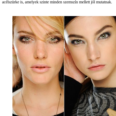
acélszürke is, amelyek szinte minden szemszín mellett jól mutatnak.