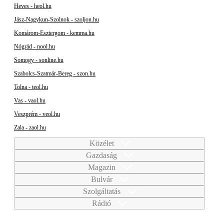
Heves - heol.hu
Jász-Nagykun-Szolnok - szoljon.hu
Komárom-Esztergom - kemma.hu
Nógrád - nool.hu
Somogy - sonline.hu
Szabolcs-Szatmár-Bereg - szon.hu
Tolna - teol.hu
Vas - vaol.hu
Veszprém - veol.hu
Zala - zaol.hu
Közélet
Gazdaság
Magazin
Bulvár
Szolgáltatás
Rádió