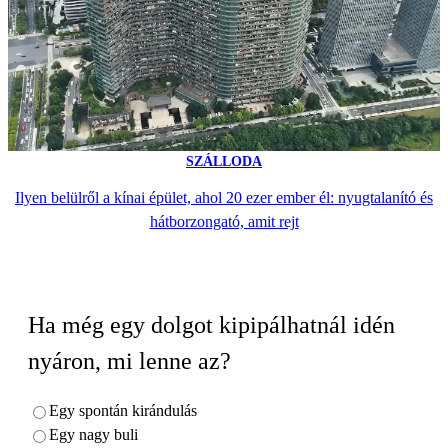
SZÁLLODA
Ilyen belülről a kínai épület, ahol 20 ezer ember él: nyugtalanító és
hátborzongató, amit rejt
Ha még egy dolgot kipipálhatnál idén
nyáron, mi lenne az?
Egy spontán kirándulás
Egy nagy buli