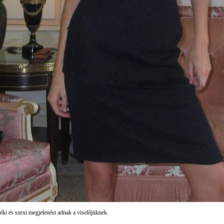
zéki és szexi megjelenést adnak a viselőjüknek.