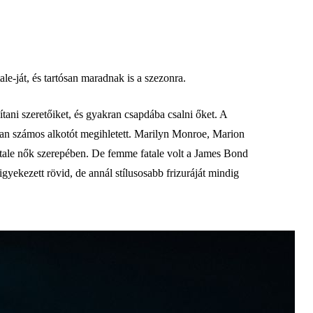
-ját, és tartósan maradnak is a szezonra.
tani szeretőiket, és gyakran csapdába csalni őket. A
mban számos alkotót megihletett. Marilyn Monroe, Marion
atale nők szerepében. De femme fatale volt a James Bond
gyekezett rövid, de annál stílusosabb frizuráját mindig