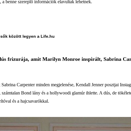
a, a benne szereplő információk elavultak lehetnek.
lsők között legyen a Life.hu
ús frizurája, amit Marilyn Monroe inspirált, Sabrina Carpe
zt Sabrina Carpenter minden megjelenése, Kendall Jenner posztjai Inst
 számtalan Bond lány és a hollywoodi glamúr ihlette. A dús, de tökélet
ítóval és a hajcsavarókkal.