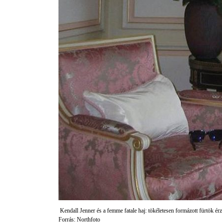
Kendall Jenner és a femme fatale haj: tökéletesen formázott fürtök ér
Forrás: Northfoto