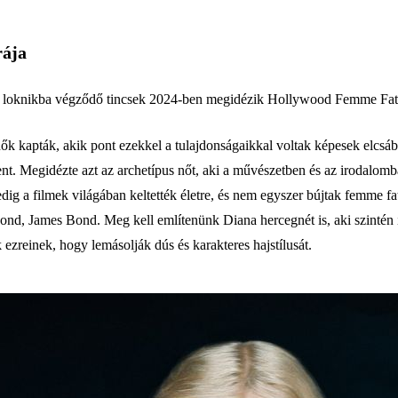
rája
tt loknikba végződő tincsek 2024-ben megidézik Hollywood Femme Fatale
ők kapták, akik pont ezekkel a tulajdonságaikkal voltak képesek elcsábí
elent. Megidézte azt az archetípus nőt, aki a művészetben és az irodalo
ig a filmek világában keltették életre, és nem egyszer bújtak femme f
Bond, James Bond. Meg kell említenünk Diana hercegnét is, aki szintén i
 ezreinek, hogy lemásolják dús és karakteres hajstílusát.