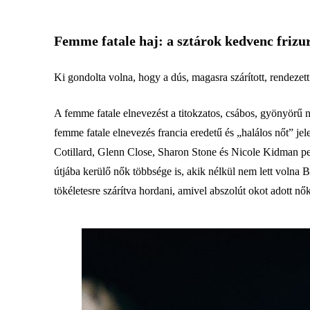
Femme fatale haj: a sztárok kedvenc frizu
Ki gondolta volna, hogy a dús, magasra szárított, rendeze
A femme fatale elnevezést a titokzatos, csábos, gyönyörű n
femme fatale elnevezés francia eredetű és „halálos nőt” j
Cotillard, Glenn Close, Sharon Stone és Nicole Kidman ped
útjába kerülő nők többsége is, akik nélkül nem lett volna 
tökéletesre szárítva hordani, amivel abszolút okot adott nők