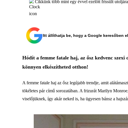
Cikkünk több mint egy évvel ezelőtt frissült utoljár
Itt állíthatja be, hogy a Google keresőben e
Hódít a femme fatale haj, az ősz kedvenc szexi d
könnyen elkészítheted otthon!
A femme fatale haj az ősz legújabb trendje, amit alátámas
tökéletes pár című sorozatában. A frizurát Marilyn Monroe,
viselőjüknek, így akár neked is, ha ügyesen bánsz a hajszár