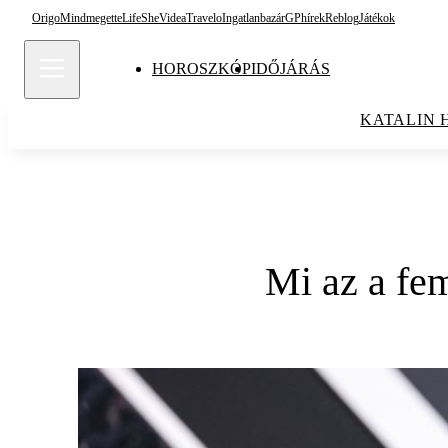
Origo
Mindmegette
Life
She
Videa
Travelo
Ingatlanbazár
GPhírek
Reblog
Játékok
HOROSZKÓP
IDŐJÁRÁS
KATALIN 
Mi az a fem