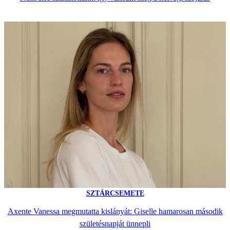
SZTÁRCSEMETE
Axente Vanessa megmutatta kislányát: Giselle hamarosan második
születésnapját ünnepli