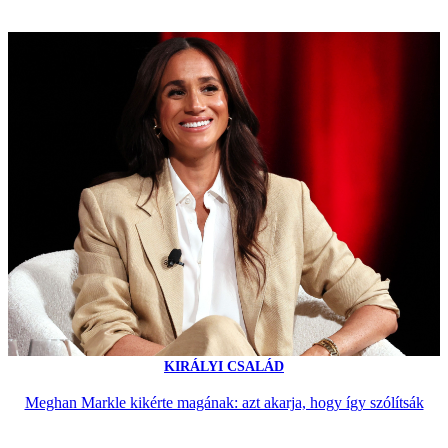
KIRÁLYI CSALÁD
Meghan Markle kikérte magának: azt akarja, hogy így szólítsák