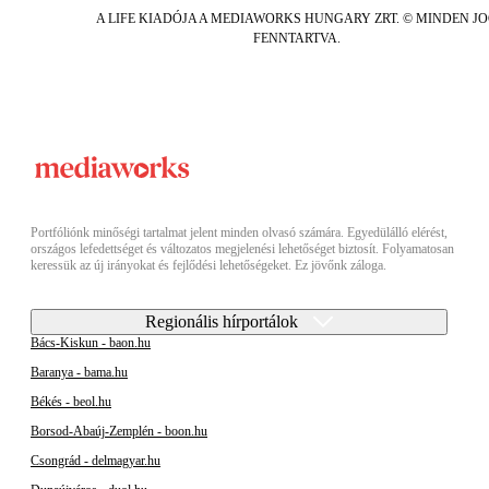
A LIFE KIADÓJA A MEDIAWORKS HUNGARY ZRT. © MINDEN J
FENNTARTVA.
Portfóliónk minőségi tartalmat jelent minden olvasó számára. Egyedülálló elérést,
országos lefedettséget és változatos megjelenési lehetőséget biztosít. Folyamatosan
keressük az új irányokat és fejlődési lehetőségeket. Ez jövőnk záloga.
Regionális hírportálok
Bács-Kiskun - baon.hu
Baranya - bama.hu
Békés - beol.hu
Borsod-Abaúj-Zemplén - boon.hu
Csongrád - delmagyar.hu