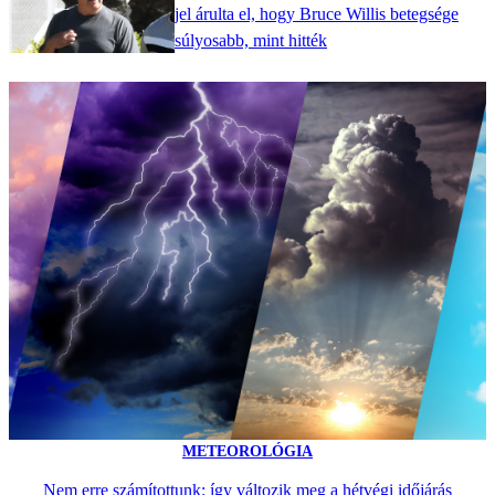
jel árulta el, hogy Bruce Willis betegsége
súlyosabb, mint hitték
METEOROLÓGIA
Nem erre számítottunk: így változik meg a hétvégi időjárás