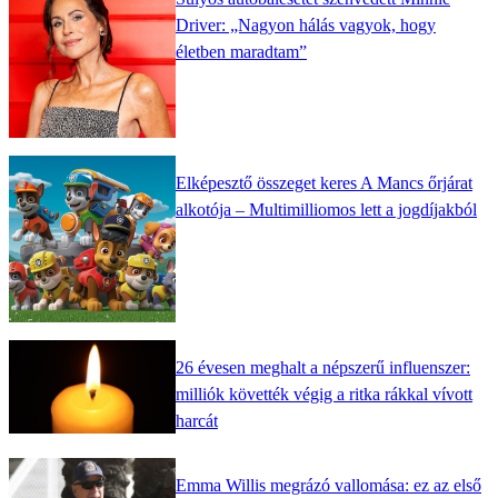
Driver: „Nagyon hálás vagyok, hogy
életben maradtam”
Elképesztő összeget keres A Mancs őrjárat
alkotója – Multimilliomos lett a jogdíjakból
26 évesen meghalt a népszerű influenszer:
milliók követték végig a ritka rákkal vívott
harcát
Emma Willis megrázó vallomása: ez az első