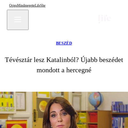
Origo
Mindmegette
Life
She
BESZÉD
Tévésztár lesz Katalinból? Újabb beszédet
mondott a hercegné