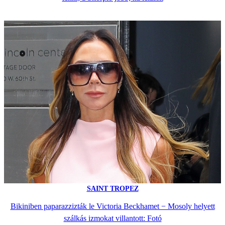
SAINT TROPEZ
Bikiniben paparazzizták le Victoria Beckhamet − Mosoly helyett
szálkás izmokat villantott: Fotó