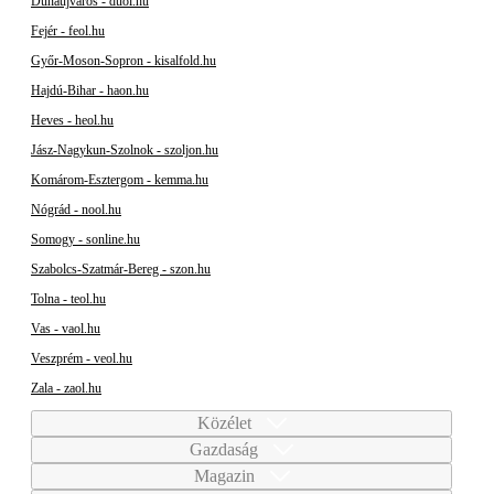
Dunaújváros - duol.hu
Fejér - feol.hu
Győr-Moson-Sopron - kisalfold.hu
Hajdú-Bihar - haon.hu
Heves - heol.hu
Jász-Nagykun-Szolnok - szoljon.hu
Komárom-Esztergom - kemma.hu
Nógrád - nool.hu
Somogy - sonline.hu
Szabolcs-Szatmár-Bereg - szon.hu
Tolna - teol.hu
Vas - vaol.hu
Veszprém - veol.hu
Zala - zaol.hu
Közélet
Gazdaság
Magazin