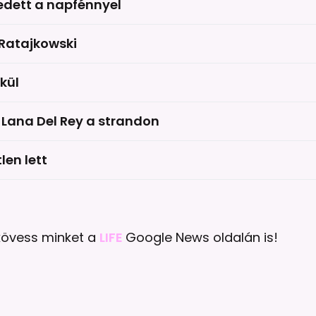
edett a napfénnyel
 Ratajkowski
kül
Lana Del Rey a strandon
en lett
 kövess minket a
LIFE
Google News oldalán is!