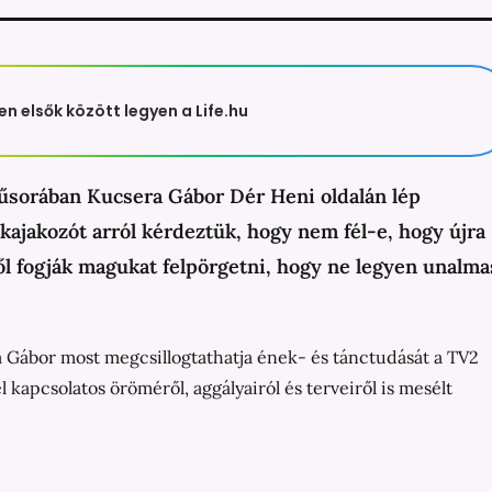
en elsők között legyen a Life.hu
űsorában Kucsera Gábor Dér Heni oldalán lép
 kajakozót arról kérdeztük, hogy nem fél-e, hogy újra
től fogják magukat felpörgetni, hogy ne legyen unalma
Gábor most megcsillogtathatja ének- és tánctudását a TV2
apcsolatos öröméről, aggályairól és terveiről is mesélt