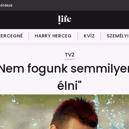
Játékok
HERCEGNÉ
HARRY HERCEG
KVÍZ
SZEMÉLY
TV2
"Nem fogunk semmilye
élni"