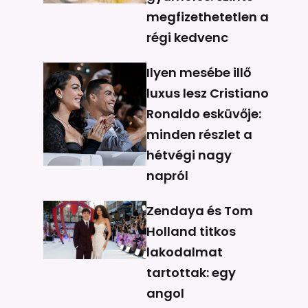
megfizethetetlen a
régi kedvenc
Ilyen mesébe illő
luxus lesz Cristiano
Ronaldo esküvője:
minden részlet a
hétvégi nagy
napról
Zendaya és Tom
Holland titkos
lakodalmat
tartottak: egy
angol