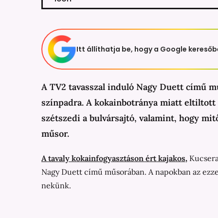
Itt állíthatja be, hogy a Google keresőb
A TV2 tavasszal induló Nagy Duett című m
színpadra. A kokainbotránya miatt eltiltott
szétszedi a bulvársajtó, valamint, hogy mi
műsor.
A tavaly kokainfogyasztáson ért kajakos
,
Kucsera 
Nagy Duett című műsorában. A napokban az ezzel k
nekünk.