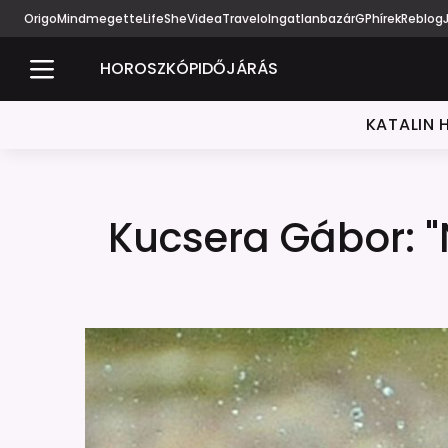
Origo
Mindmegette
Life
She
Videa
Travelo
Ingatlanbazár
GPhírek
Reblog
HOROSZKÓP
IDŐJÁRÁS
KATALIN 
Kucsera Gábor: 