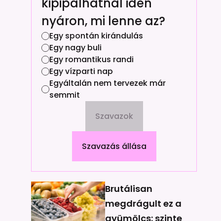
kipipálhatnál idén
nyáron, mi lenne az?
Egy spontán kirándulás
Egy nagy buli
Egy romantikus randi
Egy vízparti nap
Egyáltalán nem tervezek már
semmit
Szavazok
Szavazás állása
Brutálisan
megdrágult ez a
gyümölcs: szinte