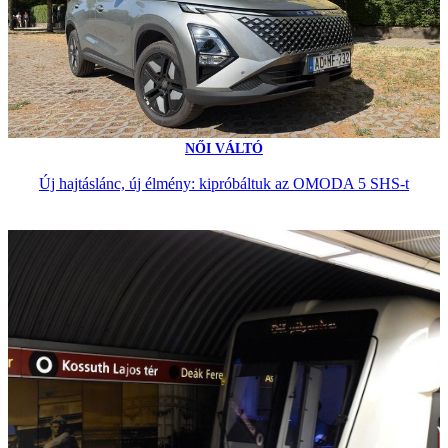
NŐI VÁLTÓ
Új hajtáslánc, új élmény: kipróbáltuk az OMODA 5 SHS-t