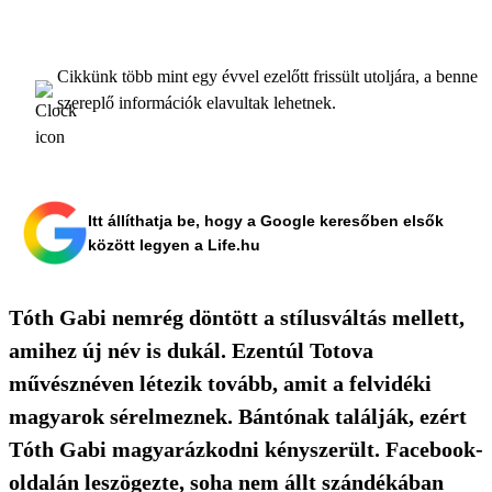
Cikkünk több mint egy évvel ezelőtt frissült utoljára, a benne
szereplő információk elavultak lehetnek.
Itt állíthatja be, hogy a Google keresőben elsők
között legyen a Life.hu
Tóth Gabi nemrég döntött a stílusváltás mellett,
amihez új név is dukál. Ezentúl Totova
művésznéven létezik tovább, amit a felvidéki
magyarok sérelmeznek. Bántónak találják, ezért
Tóth Gabi magyarázkodni kényszerült. Facebook-
oldalán leszögezte, soha nem állt szándékában