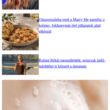
Olaszországba repít a Marry Me garnéla: a
krémes, fokhagymás étel pillanatok alatt
elkészül
Rubint Rékát megműtötték: nemcsak tüdő-,
májáttétet is képzett a daganata