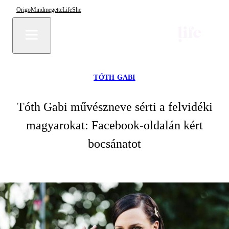
Origo
Mindmegette
Life
She
TÓTH GABI
Tóth Gabi művészneve sérti a felvidéki
magyarokat: Facebook-oldalán kért
bocsánatot