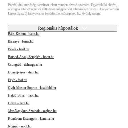
Portfóliónk minőségi tartalmat jelent minden olvasó számára. Egyedülálló elérést,
országos lefedettséget és változatos megjelenési lehetőséget biztosít. Folyamatosan
keressük az új irányokat és fejlődési lehetőségeket. Ez jövőnk záloga.
Regionális hírportálok
Bács-Kiskun - baon.hu
Baranya - bama.hu
Békés - beol.hu
Borsod-Abaúj-Zemplén - boon.hu
Csongrád - delmagyar.hu
Dunaújváros - duol.hu
Fejér - feol.hu
Győr-Moson-Sopron - kisalfold.hu
Hajdú-Bihar - haon.hu
Heves - heol.hu
Jász-Nagykun-Szolnok - szoljon.hu
Komárom-Esztergom - kemma.hu
Nógrád - nool.hu