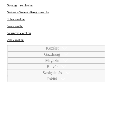
Somogy - sonline.hu
Szabolcs-Szatmár-Bereg - szon.hu
Tolna - teol.hu
Vas - vaol.hu
Veszprém - veol.hu
Zala - zaol.hu
Közélet
Gazdaság
Magazin
Bulvár
Szolgáltatás
Rádió