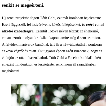
senkit se megsérteni.
Új zenei projektbe fogott Tóth Gabi, ezt már korábban bejelentette.
Ezért függesztik fel testvérével is közös fellépéseiket,
és ezért vonul
alkotói szabadságra
. Ezentúl Totova néven létezik az énekesnő,
emiatt azonban olyan kritikákat kapott, amire még ő sem számított.
A felvidéki magyarok bántónak tartják a névváltoztatását, pontosan
az -ova végződés miatt. Ők ugyanis éppen azért küzdenek, hogy ez
eltűnjön az ottani használatból. Tóth Gabi a Facebook-oldalán kért
elnézést mindenkitől, és leszögezte, senkit nem áll szándékában
megbántani.