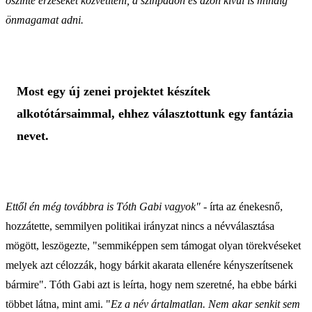
őszinte érzéseket közvetíteni, a színpadon és azon kívül is mindig
önmagamat adni.
Most egy új zenei projektet készítek
alkotótársaimmal, ehhez választottunk egy fantázia
nevet.
Ettől én még továbbra is Tóth Gabi vagyok"
- írta az énekesnő,
hozzátette, semmilyen politikai irányzat nincs a névválasztása
mögött, leszögezte, "semmiképpen sem támogat olyan törekvéseket
melyek azt célozzák, hogy bárkit akarata ellenére kényszerítsenek
bármire". Tóth Gabi azt is leírta, hogy nem szeretné, ha ebbe bárki
többet látna, mint ami. "
Ez a név ártalmatlan. Nem akar senkit sem