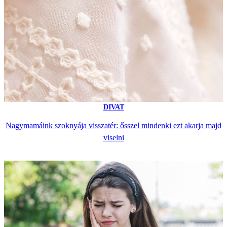
DIVAT
Nagymamáink szoknyája visszatér: ősszel mindenki ezt akarja majd
viselni