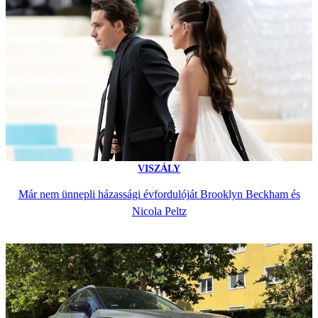
VISZÁLY
Már nem ünnepli házassági évfordulóját Brooklyn Beckham és
Nicola Peltz