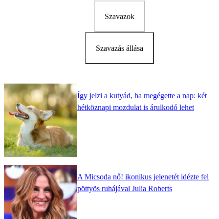
Szavazok
Szavazás állása
Így jelzi a kutyád, ha megégette a nap: két
hétköznapi mozdulat is árulkodó lehet
A Micsoda nő! ikonikus jelenetét idézte fel
pöttyös ruhájával Julia Roberts