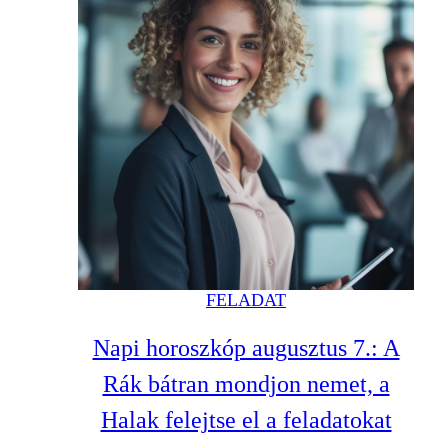
FELADAT
Napi horoszkóp augusztus 7.: A
Rák bátran mondjon nemet, a
Halak felejtse el a feladatokat