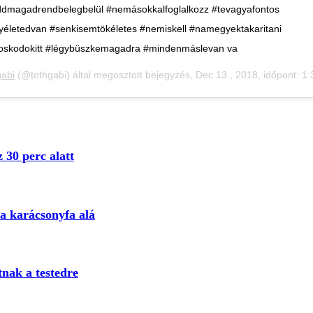
ddmagadrendbelegbelül #nemásokkalfoglalkozz #tevagyafontos
yéletedvan #senkisemtökéletes #nemiskell #namegyektakaritani
oskodokitt #légybüszkemagadra #mindenmáslevan va
gabi
(@tothgabi) által megosztott bejegyzés,
Dec 13., 2018, időpont: 1:36 (PST időzóna sze
 30 perc alatt
a karácsonyfa alá
tnak a testedre