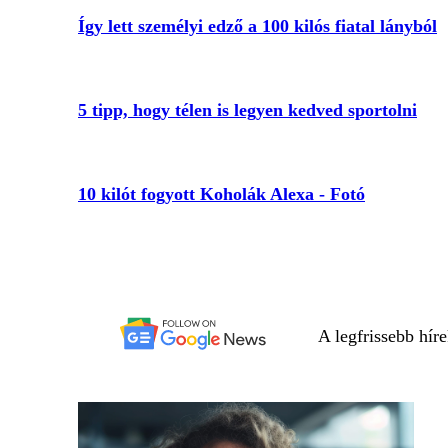
Így lett személyi edző a 100 kilós fiatal lányból
5 tipp, hogy télen is legyen kedved sportolni
10 kilót fogyott Koholák Alexa - Fotó
A legfrissebb hír