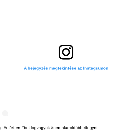
A bejegyzés megtekintése az Instagramon
kg #elértem #boldogvagyok #nemakaroktöbbetfogyni