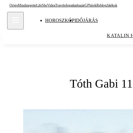
Origo
Mindmegette
Life
She
Videa
Travelo
Ingatlanbazár
GPhírek
Reblog
Játékok
HOROSZKÓP
IDŐJÁRÁS
KATALIN 
Tóth Gabi 11 