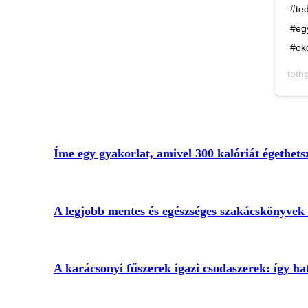
#te
#eg
#ok
toth
Íme egy gyakorlat, amivel 300 kalóriát égethetsz
A legjobb mentes és egészséges szakácskönyvek 
A karácsonyi fűszerek igazi csodaszerek: így ha