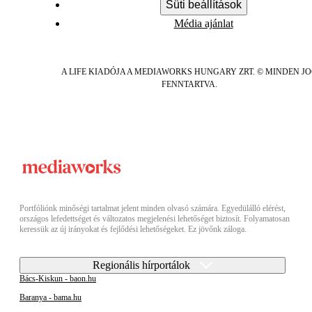
Süti beállítások
Média ajánlat
A LIFE KIADÓJA A MEDIAWORKS HUNGARY ZRT. © MINDEN J
FENNTARTVA.
Portfóliónk minőségi tartalmat jelent minden olvasó számára. Egyedülálló elérést,
országos lefedettséget és változatos megjelenési lehetőséget biztosít. Folyamatosan
keressük az új irányokat és fejlődési lehetőségeket. Ez jövőnk záloga.
Regionális hírportálok
Bács-Kiskun - baon.hu
Baranya - bama.hu