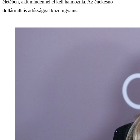
életében, akit mindennel el kell halmoznia. Az énekesnő
dollármilliós adóssággal küzd ugyanis.