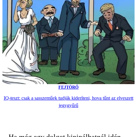
FEJTÖRŐ
IQ-teszt: csak a sasszeműek tudják kideríteni, hova tűnt az elveszett
jegygyűrű