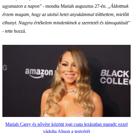
ugyanazon a napon"
- mondta Mariah augusztus 27-én.
„Áldottnak
érzem magam, hogy az utolsó hetet anyukámmal tölthettem, mielőtt
elhunyt. Nagyra értékelem mindenkinek a szeretetét és támogatását"
- tette hozzá.
Mariah Carey és nővére közötti jogi csata lezáratlan maradt: ezzel
vádolta Alison a testvérét