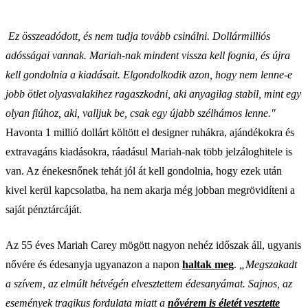
Ez összeadódott, és nem tudja tovább csinálni. Dollármilliós
adósságai vannak. Mariah-nak mindent vissza kell fognia, és újra
kell gondolnia a kiadásait. Elgondolkodik azon, hogy nem lenne-e
jobb ötlet olyasvalakihez ragaszkodni, aki anyagilag stabil, mint egy
olyan fiúhoz, aki, valljuk be, csak egy újabb szélhámos lenne."
Havonta 1 millió dollárt költött el designer ruhákra, ajándékokra és
extravagáns kiadásokra, ráadásul Mariah-nak több jelzáloghitele is
van. Az énekesnőnek tehát jól át kell gondolnia, hogy ezek után
kivel kerül kapcsolatba, ha nem akarja még jobban megrövidíteni a
saját pénztárcáját.
Az 55 éves Mariah Carey mögött nagyon nehéz időszak áll, ugyanis
nővére és édesanyja ugyanazon a napon
haltak meg
.
„Megszakadt
a szívem, az elmúlt hétvégén elvesztettem édesanyámat. Sajnos, az
események tragikus fordulata miatt a
nővérem is életét vesztette