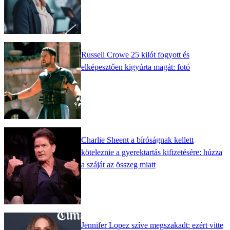
Russell Crowe 25 kilót fogyott és
elképesztően kigyúrta magát: fotó
Charlie Sheent a bíróságnak kellett
köteleznie a gyerektartás kifizetésére: húzza
a száját az összeg miatt
Jennifer Lopez szíve megszakadt: ezért vitte