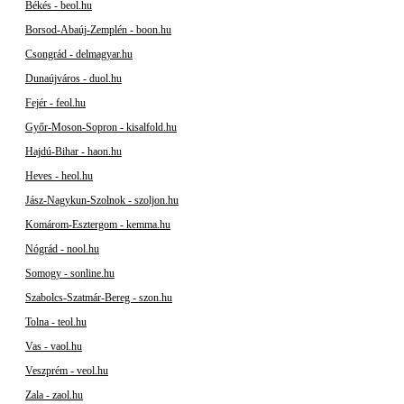
Békés - beol.hu
Borsod-Abaúj-Zemplén - boon.hu
Csongrád - delmagyar.hu
Dunaújváros - duol.hu
Fejér - feol.hu
Győr-Moson-Sopron - kisalfold.hu
Hajdú-Bihar - haon.hu
Heves - heol.hu
Jász-Nagykun-Szolnok - szoljon.hu
Komárom-Esztergom - kemma.hu
Nógrád - nool.hu
Somogy - sonline.hu
Szabolcs-Szatmár-Bereg - szon.hu
Tolna - teol.hu
Vas - vaol.hu
Veszprém - veol.hu
Zala - zaol.hu