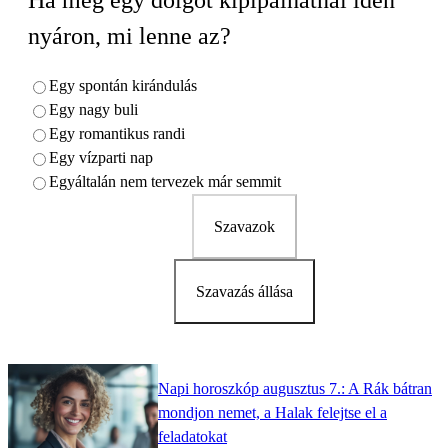
Ha még egy dolgot kipipálhatnál idén
nyáron, mi lenne az?
Egy spontán kirándulás
Egy nagy buli
Egy romantikus randi
Egy vízparti nap
Egyáltalán nem tervezek már semmit
Szavazok
Szavazás állása
Napi horoszkóp augusztus 7.: A Rák bátran
mondjon nemet, a Halak felejtse el a
feladatokat