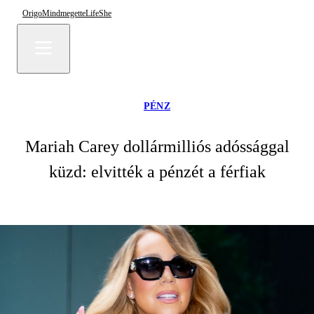
Origo
Mindmegette
Life
She
PÉNZ
Mariah Carey dollármilliós adóssággal
küzd: elvitték a pénzét a férfiak