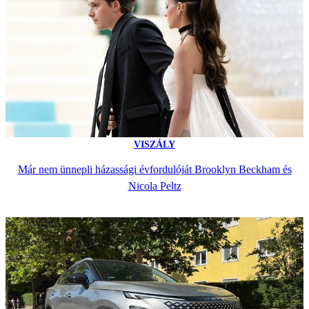
VISZÁLY
Már nem ünnepli házassági évfordulóját Brooklyn Beckham és
Nicola Peltz