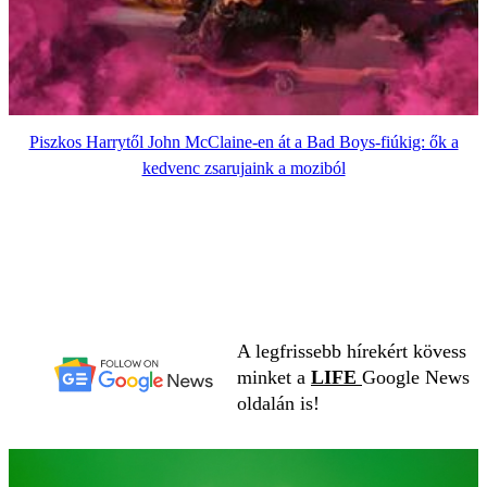
Piszkos Harrytől John McClaine-en át a Bad Boys-fiúkig: ők a
kedvenc zsarujaink a moziból
A legfrissebb hírekért kövess
minket a
LIFE
Google News
oldalán is!