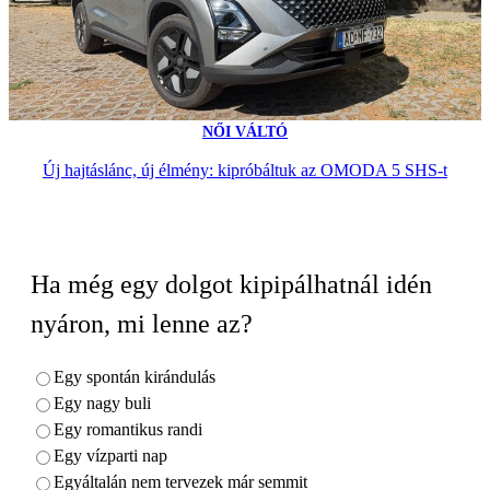
NŐI VÁLTÓ
Új hajtáslánc, új élmény: kipróbáltuk az OMODA 5 SHS-t
Ha még egy dolgot kipipálhatnál idén
nyáron, mi lenne az?
Egy spontán kirándulás
Egy nagy buli
Egy romantikus randi
Egy vízparti nap
Egyáltalán nem tervezek már semmit