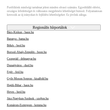
Portfóliónk minőségi tartalmat jelent minden olvasó számára. Egyedülálló elérést,
országos lefedettséget és változatos megjelenési lehetőséget biztosít. Folyamatosan
keressük az új irányokat és fejlődési lehetőségeket. Ez jövőnk záloga.
Regionális hírportálok
Bács-Kiskun - baon.hu
Baranya - bama.hu
Békés - beol.hu
Borsod-Abaúj-Zemplén - boon.hu
Csongrád - delmagyar.hu
Dunaújváros - duol.hu
Fejér - feol.hu
Győr-Moson-Sopron - kisalfold.hu
Hajdú-Bihar - haon.hu
Heves - heol.hu
Jász-Nagykun-Szolnok - szoljon.hu
Komárom-Esztergom - kemma.hu