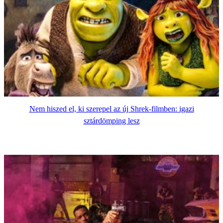
Nem hiszed el, ki szerepel az új Shrek-filmben: igazi
sztárdömping lesz