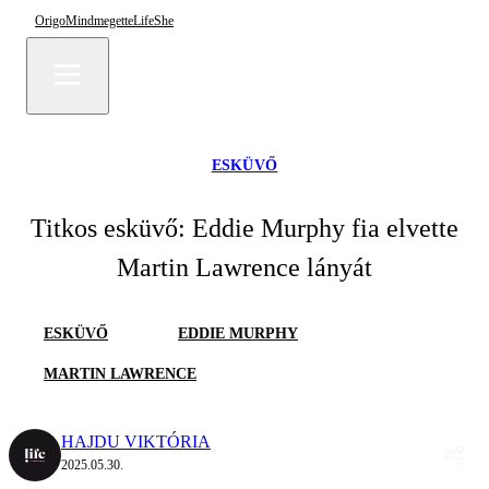
Origo
Mindmegette
Life
She
ESKÜVŐ
Titkos esküvő: Eddie Murphy fia elvette
Martin Lawrence lányát
ESKÜVŐ
EDDIE MURPHY
MARTIN LAWRENCE
HAJDU VIKTÓRIA
2025.05.30.