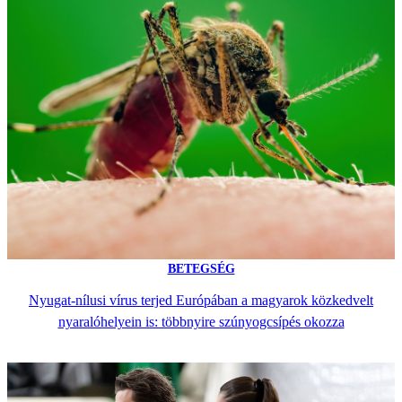
BETEGSÉG
Nyugat-nílusi vírus terjed Európában a magyarok közkedvelt
nyaralóhelyein is: többnyire szúnyogcsípés okozza