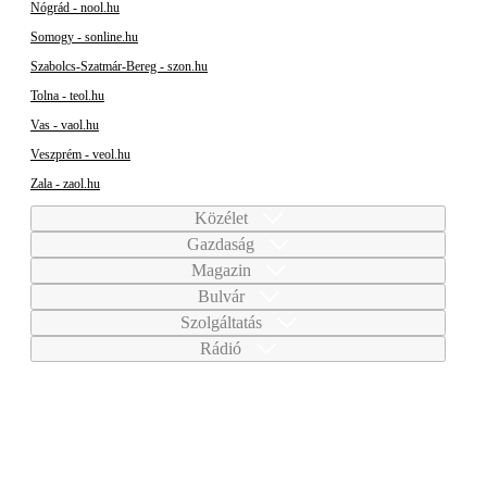
Nógrád - nool.hu
Somogy - sonline.hu
Szabolcs-Szatmár-Bereg - szon.hu
Tolna - teol.hu
Vas - vaol.hu
Veszprém - veol.hu
Zala - zaol.hu
Közélet
Gazdaság
Magazin
Bulvár
Szolgáltatás
Rádió