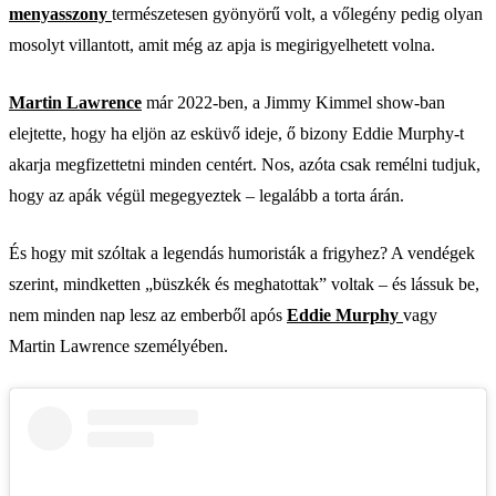
menyasszony
természetesen gyönyörű volt, a vőlegény pedig olyan
mosolyt villantott, amit még az apja is megirigyelhetett volna.
Martin Lawrence
már 2022-ben, a Jimmy Kimmel show-ban
elejtette, hogy ha eljön az esküvő ideje, ő bizony Eddie Murphy-t
akarja megfizettetni minden centért. Nos, azóta csak remélni tudjuk,
hogy az apák végül megegyeztek – legalább a torta árán.
És hogy mit szóltak a legendás humoristák a frigyhez? A vendégek
szerint, mindketten „büszkék és meghatottak” voltak – és lássuk be,
nem minden nap lesz az emberből após
Eddie Murphy
vagy
Martin Lawrence személyében.