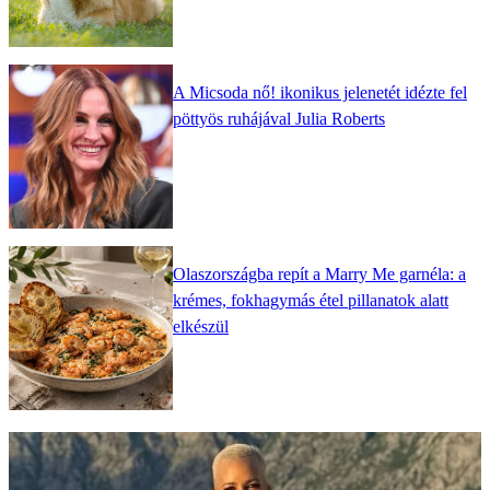
A Micsoda nő! ikonikus jelenetét idézte fel
pöttyös ruhájával Julia Roberts
Olaszországba repít a Marry Me garnéla: a
krémes, fokhagymás étel pillanatok alatt
elkészül