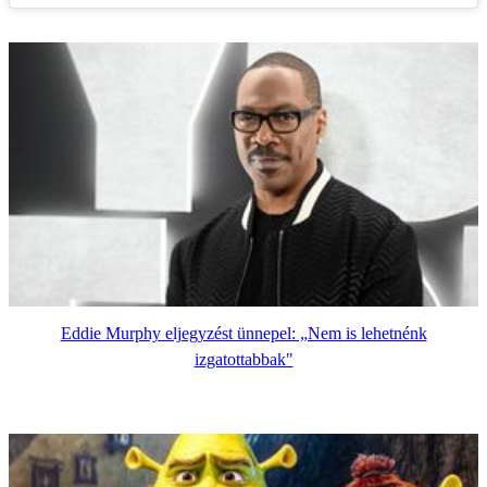
Eddie Murphy eljegyzést ünnepel: „Nem is lehetnénk
izgatottabbak"