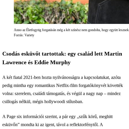
Anno az Életfogytig forgatásán még a két színész nem gondolta, hogy együtt lesznek
Forrás: Variety
Csodás esküvőt tartottak: egy család lett Martin
Lawrence és Eddie Murphy
A két fiatal 2021-ben hozta nyilvánosságra a kapcsolatukat, azóta
pedig mintha egy romantikus Netflix-film forgatókönyvét követték
volna: szerelem, családi támogatás, és végül a nagy nap – mindez
csillogás nélkül, mégis hollywoodi stílusban.
A Page six információi szerint, a pár egy „szűk körű, meghitt
esküvőn” mondta ki az igent, távol a reflektorfénytől. A