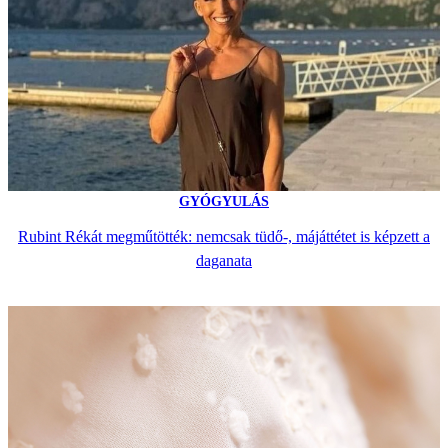
GYÓGYULÁS
Rubint Rékát megműtötték: nemcsak tüdő-, májáttétet is képzett a
daganata