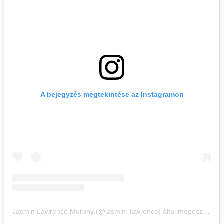
A bejegyzés megtekintése az Instagramon
Jasmin Lawrence Murphy (@jasmin_lawrence) által megosztott bejegyzés