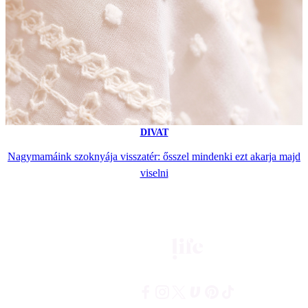
DIVAT
Nagymamáink szoknyája visszatér: ősszel mindenki ezt akarja majd
viselni