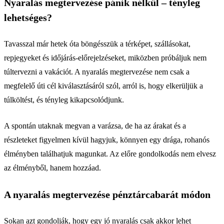
Nyaralás megtervezése pánik nélkül – tényleg
lehetséges?
Tavasszal már hetek óta böngésszük a térképet, szállásokat,
repjegyeket és időjárás-előrejelzéseket, miközben próbáljuk nem
túltervezni a vakációt. A nyaralás megtervezése nem csak a
megfelelő úti cél kiválasztásáról szól, arról is, hogy elkerüljük a
túlköltést, és tényleg kikapcsolódjunk.
A spontán utaknak megvan a varázsa, de ha az árakat és a
részleteket figyelmen kívül hagyjuk, könnyen egy drága, rohanós
élményben találhatjuk magunkat. Az előre gondolkodás nem elvesz
az élményből, hanem hozzáad.
A nyaralás megtervezése pénztárcabarát módon
Sokan azt gondolják, hogy egy jó nyaralás csak akkor lehet