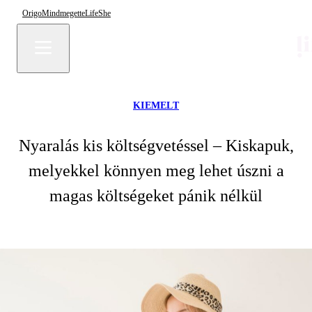
Origo
Mindmegette
Life
She
KIEMELT
Nyaralás kis költségvetéssel – Kiskapuk,
melyekkel könnyen meg lehet úszni a
magas költségeket pánik nélkül