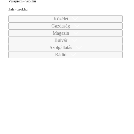
Veszprém - veol.hu
Zala - zaol.hu
Közélet
Gazdaság
Magazin
Bulvár
Szolgáltatás
Rádió