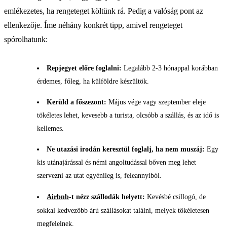
emlékezetes, ha rengeteget költünk rá. Pedig a valóság pont az
ellenkezője. Íme néhány konkrét tipp, amivel rengeteget
spórolhatunk:
Repjegyet előre foglalni:
Legalább 2-3 hónappal korábban
érdemes, főleg, ha külföldre készültök.
Kerüld a főszezont:
Május vége vagy szeptember eleje
tökéletes lehet, kevesebb a turista, olcsóbb a szállás, és az idő is
kellemes.
Ne utazási irodán keresztül foglalj, ha nem muszáj:
Egy
kis utánajárással és némi angoltudással bőven meg lehet
szervezni az utat egyénileg is, feleannyiból.
Airbnb
-t nézz szállodák helyett:
Kevésbé csillogó, de
sokkal kedvezőbb árú szállásokat találni, melyek tökéletesen
megfelelnek.