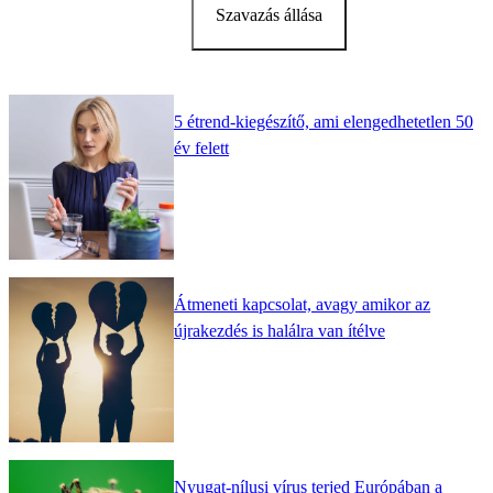
Szavazás állása
5 étrend-kiegészítő, ami elengedhetetlen 50
év felett
Átmeneti kapcsolat, avagy amikor az
újrakezdés is halálra van ítélve
Nyugat-nílusi vírus terjed Európában a