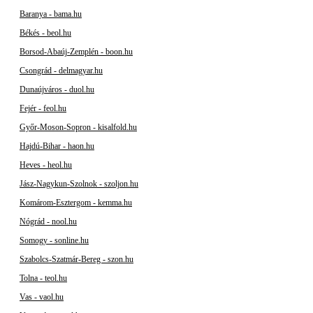
Baranya - bama.hu
Békés - beol.hu
Borsod-Abaúj-Zemplén - boon.hu
Csongrád - delmagyar.hu
Dunaújváros - duol.hu
Fejér - feol.hu
Győr-Moson-Sopron - kisalfold.hu
Hajdú-Bihar - haon.hu
Heves - heol.hu
Jász-Nagykun-Szolnok - szoljon.hu
Komárom-Esztergom - kemma.hu
Nógrád - nool.hu
Somogy - sonline.hu
Szabolcs-Szatmár-Bereg - szon.hu
Tolna - teol.hu
Vas - vaol.hu