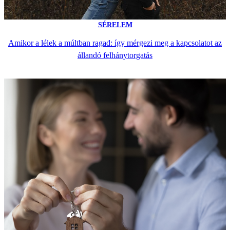
SÉRELEM
Amikor a lélek a múltban ragad: így mérgezi meg a kapcsolatot az
állandó felhánytorgatás