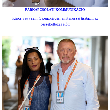
PÁRKAPCSOLATI KOMMUNIKÁCIÓ
Kínos vagy sem: 5 pénzkérdés, amit muszáj tisztázni az
összeköltözés előtt