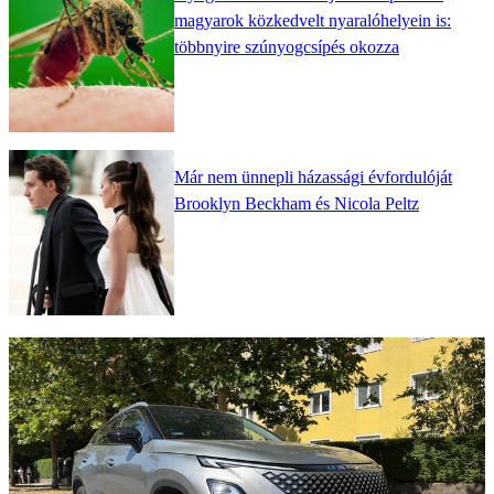
magyarok közkedvelt nyaralóhelyein is:
többnyire szúnyogcsípés okozza
Már nem ünnepli házassági évfordulóját
Brooklyn Beckham és Nicola Peltz