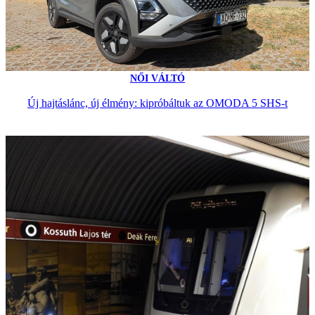
NŐI VÁLTÓ
Új hajtáslánc, új élmény: kipróbáltuk az OMODA 5 SHS-t