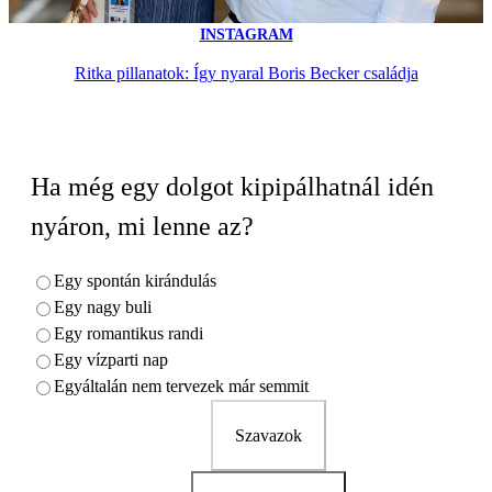
INSTAGRAM
Ritka pillanatok: Így nyaral Boris Becker családja
Ha még egy dolgot kipipálhatnál idén
nyáron, mi lenne az?
Egy spontán kirándulás
Egy nagy buli
Egy romantikus randi
Egy vízparti nap
Egyáltalán nem tervezek már semmit
Szavazok