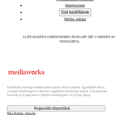
Impresszum
Süti beállítások
Média ajánlat
A LIFE KIADÓJA A MEDIAWORKS HUNGARY ZRT. © MINDEN J
FENNTARTVA.
Portfóliónk minőségi tartalmat jelent minden olvasó számára. Egyedülálló elérést,
országos lefedettséget és változatos megjelenési lehetőséget biztosít. Folyamatosan
keressük az új irányokat és fejlődési lehetőségeket. Ez jövőnk záloga.
Regionális hírportálok
Bács-Kiskun - baon.hu