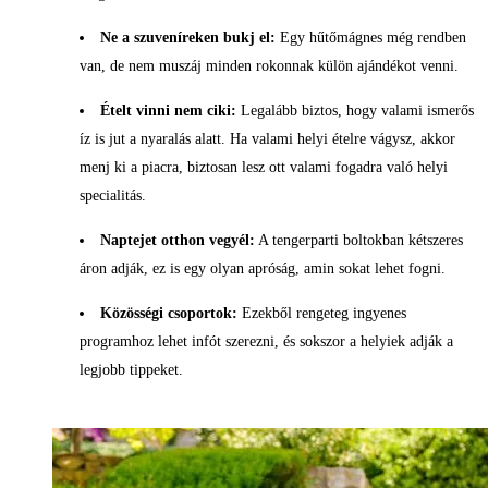
Ne a szuveníreken bukj el:
Egy hűtőmágnes még rendben
van, de nem muszáj minden rokonnak külön ajándékot venni.
Ételt vinni nem ciki:
Legalább biztos, hogy valami ismerős
íz is jut a nyaralás alatt. Ha valami helyi ételre vágysz, akkor
menj ki a piacra, biztosan lesz ott valami fogadra való helyi
specialitás.
Naptejet otthon vegyél:
A tengerparti boltokban kétszeres
áron adják, ez is egy olyan apróság, amin sokat lehet fogni.
Közösségi csoportok:
Ezekből rengeteg ingyenes
programhoz lehet infót szerezni, és sokszor a helyiek adják a
legjobb tippeket.