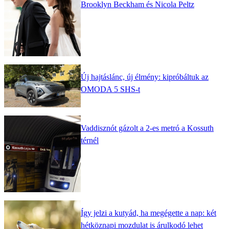
Brooklyn Beckham és Nicola Peltz
Új hajtáslánc, új élmény: kipróbáltuk az
OMODA 5 SHS-t
Vaddisznót gázolt a 2-es metró a Kossuth
térnél
Így jelzi a kutyád, ha megégette a nap: két
hétköznapi mozdulat is árulkodó lehet