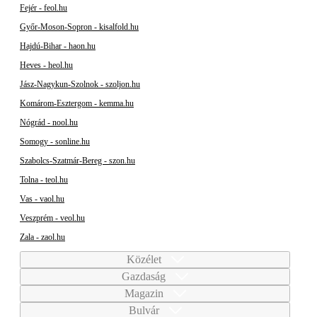
Fejér - feol.hu
Győr-Moson-Sopron - kisalfold.hu
Hajdú-Bihar - haon.hu
Heves - heol.hu
Jász-Nagykun-Szolnok - szoljon.hu
Komárom-Esztergom - kemma.hu
Nógrád - nool.hu
Somogy - sonline.hu
Szabolcs-Szatmár-Bereg - szon.hu
Tolna - teol.hu
Vas - vaol.hu
Veszprém - veol.hu
Zala - zaol.hu
Közélet
Gazdaság
Magazin
Bulvár