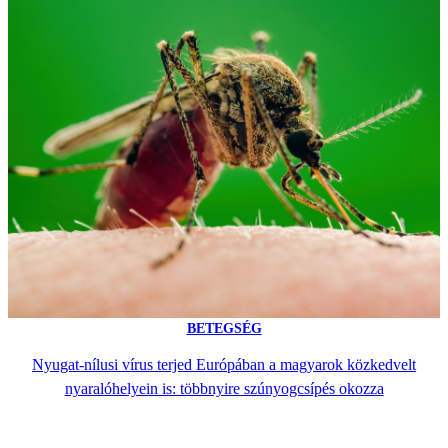
BETEGSÉG
Nyugat-nílusi vírus terjed Európában a magyarok közkedvelt
nyaralóhelyein is: többnyire szúnyogcsípés okozza