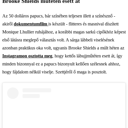
Brooke Shields műtéten esett át
Az 50 dolláros papucs, bár színében teljesen illett a színésznő -
akiről
dokumentumfilm
is készült - flitteres és masnival díszített
Monique Lhullier ruhájához, a korábbi magas sarkú cipőkhöz képest
első látásra meglepő választás volt. A sárga lábbeli viselésének
azonban praktikus oka volt, ugyanis Brooke Shields a múlt héten az
Instagramon osztotta meg
, hogy kettős lábujjműtéten esett át, így
minden bizonnyal ez a papucs bizonyult kellően szélesnek ahhoz,
hogy fájdalom nélkül viselje. Szettjéről ő maga is posztolt.