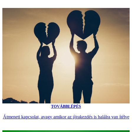
TOVÁBBLÉPÉS
Átmeneti kapcsolat, avagy amikor az újrakezdés is halálra van ítélve