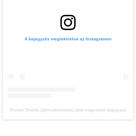
A bejegyzés megtekintése az Instagramon
Brooke Shields (@brookeshields) által megosztott bejegyzés