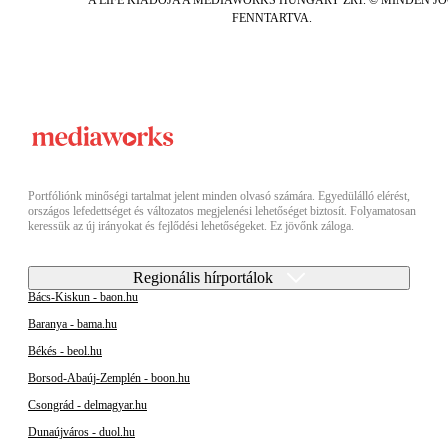
A LIFE KIADÓJA A MEDIAWORKS HUNGARY ZRT. © MINDEN J
FENNTARTVA.
Portfóliónk minőségi tartalmat jelent minden olvasó számára. Egyedülálló elérést,
országos lefedettséget és változatos megjelenési lehetőséget biztosít. Folyamatosan
keressük az új irányokat és fejlődési lehetőségeket. Ez jövőnk záloga.
Regionális hírportálok
Bács-Kiskun - baon.hu
Baranya - bama.hu
Békés - beol.hu
Borsod-Abaúj-Zemplén - boon.hu
Csongrád - delmagyar.hu
Dunaújváros - duol.hu