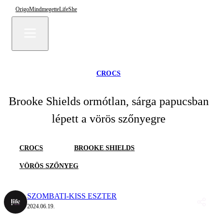
Origo
Mindmegette
Life
She
CROCS
Brooke Shields ormótlan, sárga papucsban
lépett a vörös szőnyegre
CROCS
BROOKE SHIELDS
VÖRÖS SZŐNYEG
SZOMBATI-KISS ESZTER
2024.06.19.