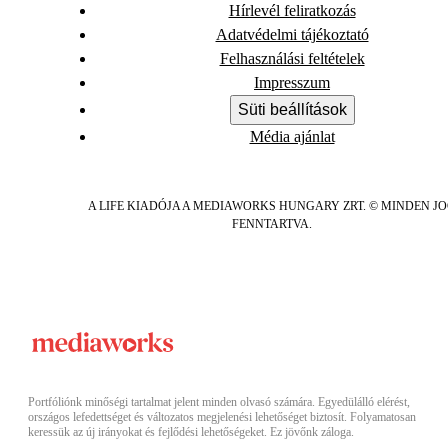
Hírlevél feliratkozás
Adatvédelmi tájékoztató
Felhasználási feltételek
Impresszum
Süti beállítások
Média ajánlat
A LIFE KIADÓJA A MEDIAWORKS HUNGARY ZRT. © MINDEN J
FENNTARTVA.
Portfóliónk minőségi tartalmat jelent minden olvasó számára. Egyedülálló elérést,
országos lefedettséget és változatos megjelenési lehetőséget biztosít. Folyamatosan
keressük az új irányokat és fejlődési lehetőségeket. Ez jövőnk záloga.