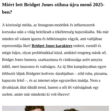
Miért lett Bridget Jones stílusa újra menő 2025-
ben?
A közösségi média, az Instagram-modellek és influenszerek
korszaka után a világ belefáradt a tökéletesség hajszolásába. Ma már
minden nő valami igazira és hétköznapira vágyik, ami valójában
reprezentálja őket!
Bridget Jones karaktere
emberi, esendő és
mégis bájos, olyan problémákkal küzd, amikkel rengeteg másik nő.
Bridget Jones humora, szarkazmusa és cinikussága azért annyira
üdítő, mert önazonos és valóságos. Az új film kampányaiban egyre
többször látjuk Bridgetet kedvenc darabjaiban – zöld ruha, pizsama,
kapucnis felső –, és az internet népe egyszerűen imádja. Nem a
divatházak által diktált trend, hanem a női lét valóságának egy
szelete, amire már mindenki ki volt éhezve!