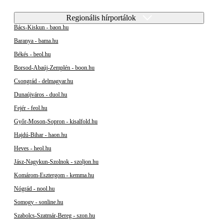
Regionális hírportálok
Bács-Kiskun - baon.hu
Baranya - bama.hu
Békés - beol.hu
Borsod-Abaúj-Zemplén - boon.hu
Csongrád - delmagyar.hu
Dunaújváros - duol.hu
Fejér - feol.hu
Győr-Moson-Sopron - kisalfold.hu
Hajdú-Bihar - haon.hu
Heves - heol.hu
Jász-Nagykun-Szolnok - szoljon.hu
Komárom-Esztergom - kemma.hu
Nógrád - nool.hu
Somogy - sonline.hu
Szabolcs-Szatmár-Bereg - szon.hu