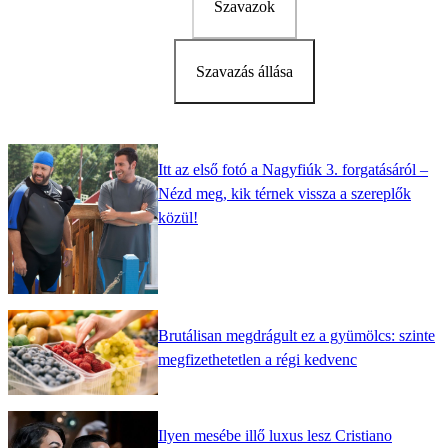
Szavazok
Szavazás állása
Itt az első fotó a Nagyfiúk 3. forgatásáról –
Nézd meg, kik térnek vissza a szereplők
közül!
Brutálisan megdrágult ez a gyümölcs: szinte
megfizethetetlen a régi kedvenc
Ilyen mesébe illő luxus lesz Cristiano