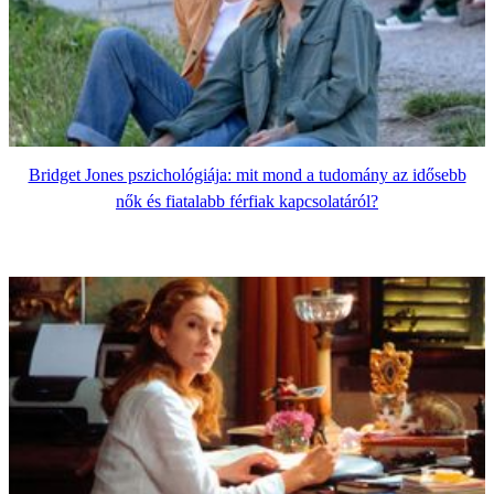
Bridget Jones pszichológiája: mit mond a tudomány az idősebb
nők és fiatalabb férfiak kapcsolatáról?