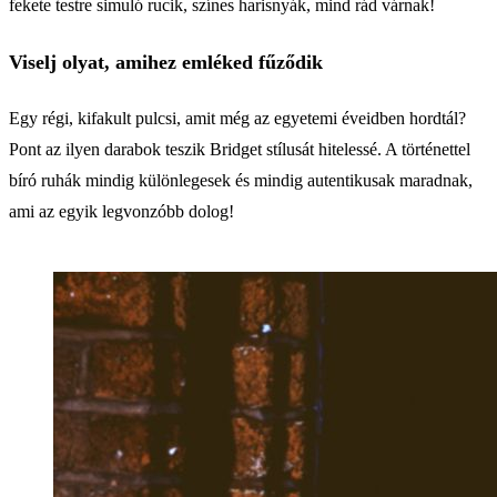
fekete testre simuló rucik, színes harisnyák, mind rád várnak!
Viselj olyat, amihez emléked fűződik
Egy régi, kifakult pulcsi, amit még az egyetemi éveidben hordtál?
Pont az ilyen darabok teszik Bridget stílusát hitelessé. A történettel
bíró ruhák mindig különlegesek és mindig autentikusak maradnak,
ami az egyik legvonzóbb dolog!