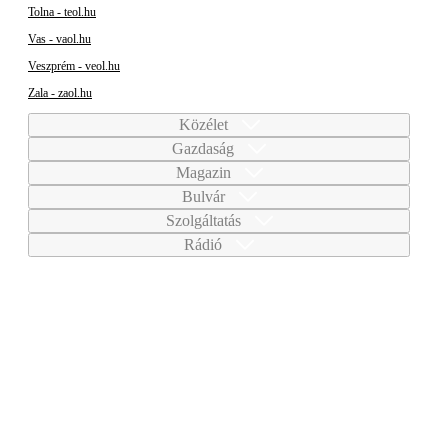
Tolna - teol.hu
Vas - vaol.hu
Veszprém - veol.hu
Zala - zaol.hu
Közélet
Gazdaság
Magazin
Bulvár
Szolgáltatás
Rádió