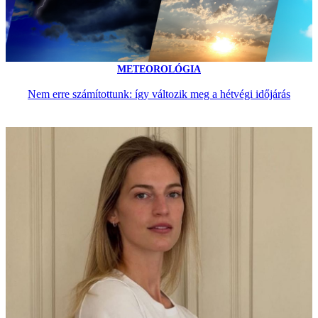
METEOROLÓGIA
Nem erre számítottunk: így változik meg a hétvégi időjárás