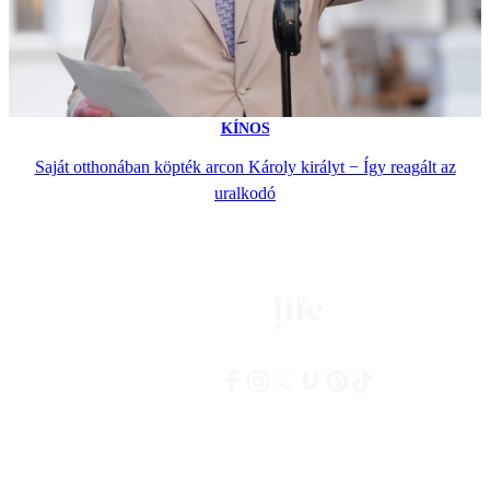
KÍNOS
Saját otthonában köpték arcon Károly királyt − Így reagált az
uralkodó