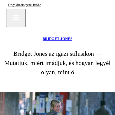
Origo
Mindmegette
Life
She
BRIDGET JONES
Bridget Jones az igazi stílusikon —
Mutatjuk, miért imádjuk, és hogyan legyél
olyan, mint ő