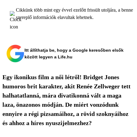
Cikkünk több mint egy évvel ezelőtt frissült utoljára, a benne
szereplő információk elavultak lehetnek.
Itt állíthatja be, hogy a Google keresőben elsők
között legyen a Life.hu
Egy ikonikus film a női létről! Bridget Jones
humoros brit karakter, akit Renée Zellweger tett
halhatatlanná, mára divatikonná vált a maga
laza, önazonos módján. De miért vonzódunk
ennyire a régi pizsamáihoz, a rövid szoknyáihoz
és ahhoz a híres nyuszijelmezhez?