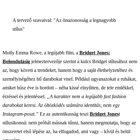
A tervező szavaival: "Az önazonosság a legnagyobb
stílus"
Molly Emma Rowe, a legújabb film, a
Bridget Jones:
Bolondulásig
jelmeztervezője szerint a kulcs Bridget stílusához nem
az, hogy követi a trendeket, hanem hogy a saját élethelyzetéhez és
személyiségéhez hű darabokat visel. Például ugyanazokat a ruhákat,
amiket húsz éve is hordott – néha kissé elnyűtten, de tele emlékkel,
érzéssel és jelentéssel.
„A karakter nem a legújabb fast fashion
darabokat keresi. Az öltözködés számára identitás, nem egy
Instagram-poszt.”
Ez az autentikusság teszi
Bridget Jones
t
stílusikonná: nem próbál másnak tűnni, hanem megmutatja, hogy az
önszeretet első lépése az, ha elfogadod, ami vagy – kívül és belül