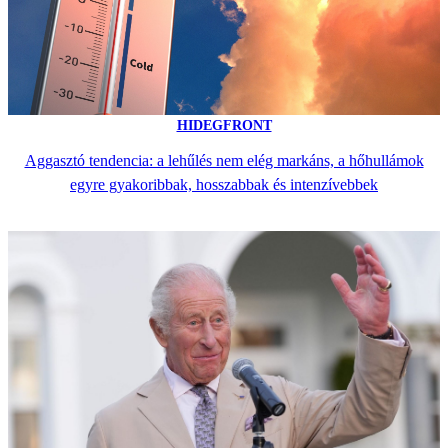
HIDEGFRONT
Aggasztó tendencia: a lehűlés nem elég markáns, a hőhullámok
egyre gyakoribbak, hosszabbak és intenzívebbek