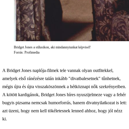
Bridget Jones a stílusikon, aki mindannyiunkat képvisel!
Forrás: Profimedia
A Bridget Jones naplója-filmek tele vannak olyan outfitekkel,
amelyek első ránézésre talán inkább "divatbalesetnek" tűnhetnek,
mégis újra és újra visszaköszönnek a hétköznapi nők szekrényeiben.
A kötött kardigánok, Bridget Jones híres nyuszijelmeze vagy a fehér
bugyis pizsama nemcsak humorforrás, hanem divatnyilatkozat is lett:
azt üzeni, hogy nem kell tökéletesnek lenned ahhoz, hogy jól nézz
ki.