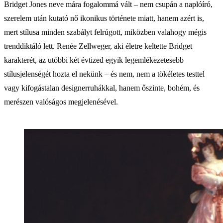
Bridget Jones neve mára fogalommá vált – nem csupán a naplóíró,
szerelem után kutató nő ikonikus története miatt, hanem azért is,
mert stílusa minden szabályt felrúgott, miközben valahogy mégis
trenddiktáló lett. Renée Zellweger, aki életre keltette Bridget
karakterét, az utóbbi két évtized egyik legemlékezetesebb
stílusjelenségét hozta el nekünk – és nem, nem a tökéletes testtel
vagy kifogástalan designerruhákkal, hanem őszinte, bohém, és
merészen valóságos megjelenésével.