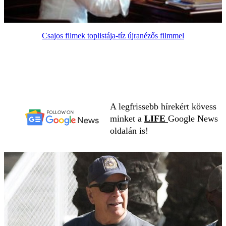
Csajos filmek toplistája-tíz újranézős filmmel
A legfrissebb hírekért kövess
minket a
LIFE
Google News
oldalán is!