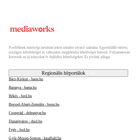
Portfóliónk minőségi tartalmat jelent minden olvasó számára. Egyedülálló elérést,
országos lefedettséget és változatos megjelenési lehetőséget biztosít. Folyamatosan
keressük az új irányokat és fejlődési lehetőségeket. Ez jövőnk záloga.
Regionális hírportálok
Bács-Kiskun - baon.hu
Baranya - bama.hu
Békés - beol.hu
Borsod-Abaúj-Zemplén - boon.hu
Csongrád - delmagyar.hu
Dunaújváros - duol.hu
Fejér - feol.hu
Győr-Moson-Sopron - kisalfold.hu