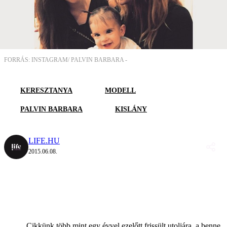
FORRÁS: INSTAGRAM/ PALVIN BARBARA -
KERESZTANYA
MODELL
PALVIN BARBARA
KISLÁNY
LIFE.HU
2015.06.08.
Cikkünk több mint egy évvel ezelőtt frissült utoljára, a benne