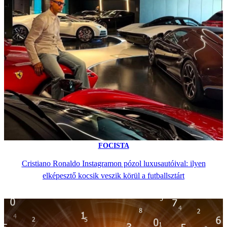
FOCISTA
Cristiano Ronaldo Instagramon pózol luxusautóival: ilyen
elképesztő kocsik veszik körül a futballsztárt