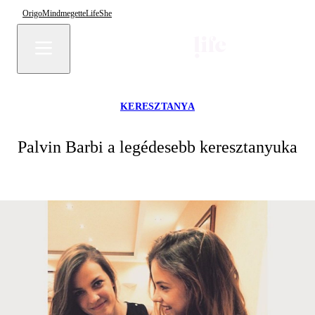
Origo
Mindmegette
Life
She
KERESZTANYA
Palvin Barbi a legédesebb keresztanyuka