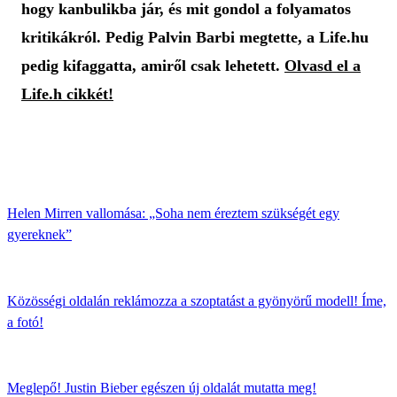
hogy kanbulikba jár, és mit gondol a folyamatos
kritikákról. Pedig Palvin Barbi megtette, a Life.hu
pedig kifaggatta, amiről csak lehetett.
Olvasd el a
Life.h cikkét!
Helen Mirren vallomása: „Soha nem éreztem szükségét egy
gyereknek”
Közösségi oldalán reklámozza a szoptatást a gyönyörű modell! Íme,
a fotó!
Meglepő! Justin Bieber egészen új oldalát mutatta meg!