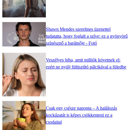
Shawn Mendes szerelmes üzenettel
tudatatta, hogy foglalt a szíve: ez a gyönyörű
színésznő a barátnője - Fotó
Veszélyes hiba, amit milliók követnek el:
ezért ne nyúlj fültisztító pálcikával a füledbe
Csak egy csésze naponta – A halálozás
kockázatát is képes csökkenteni ez a
csodaital