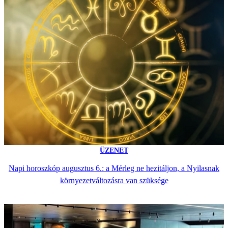
ÜZENET
Napi horoszkóp augusztus 6.: a Mérleg ne hezitáljon, a Nyilasnak
környezetváltozásra van szüksége