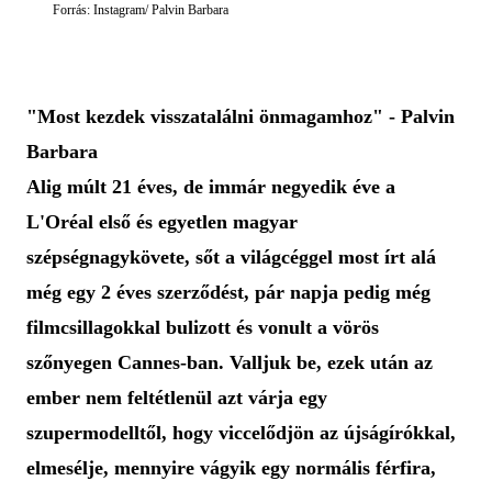
Forrás: Instagram/ Palvin Barbara
"Most kezdek visszatalálni önmagamhoz" - Palvin
Barbara
Alig múlt 21 éves, de immár negyedik éve a
L'Oréal első és egyetlen magyar
szépségnagykövete, sőt a világcéggel most írt alá
még egy 2 éves szerződést, pár napja pedig még
filmcsillagokkal bulizott és vonult a vörös
szőnyegen Cannes-ban. Valljuk be, ezek után az
ember nem feltétlenül azt várja egy
szupermodelltől, hogy viccelődjön az újságírókkal,
elmesélje, mennyire vágyik egy normális férfira,