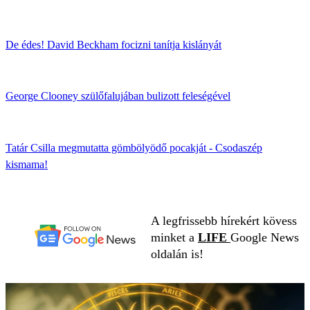
De édes! David Beckham focizni tanítja kislányát
George Clooney szülőfalujában bulizott feleségével
Tatár Csilla megmutatta gömbölyödő pocakját - Csodaszép
kismama!
A legfrissebb hírekért kövess
minket a
LIFE
Google News
oldalán is!