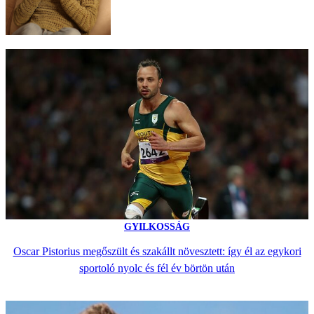
GYILKOSSÁG
Oscar Pistorius megőszült és szakállt növesztett: így él az egykori
sportoló nyolc és fél év börtön után