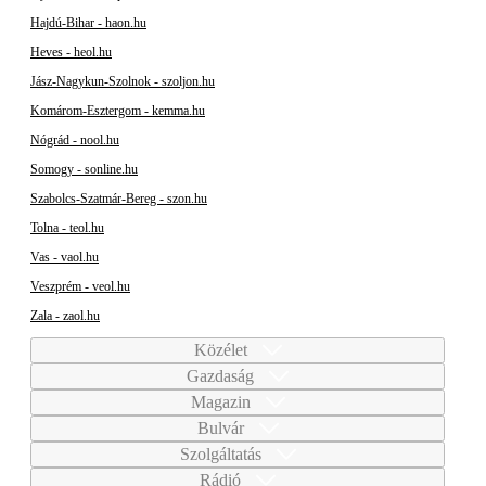
Hajdú-Bihar - haon.hu
Heves - heol.hu
Jász-Nagykun-Szolnok - szoljon.hu
Komárom-Esztergom - kemma.hu
Nógrád - nool.hu
Somogy - sonline.hu
Szabolcs-Szatmár-Bereg - szon.hu
Tolna - teol.hu
Vas - vaol.hu
Veszprém - veol.hu
Zala - zaol.hu
Közélet
Gazdaság
Magazin
Bulvár
Szolgáltatás
Rádió