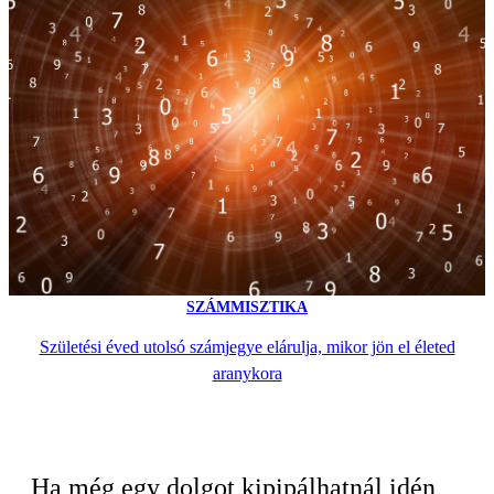
SZÁMMISZTIKA
Születési éved utolsó számjegye elárulja, mikor jön el életed
aranykora
Ha még egy dolgot kipipálhatnál idén