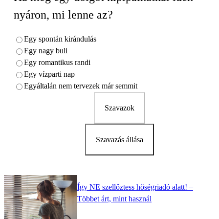
nyáron, mi lenne az?
Egy spontán kirándulás
Egy nagy buli
Egy romantikus randi
Egy vízparti nap
Egyáltalán nem tervezek már semmit
Szavazok
Szavazás állása
Így NE szellőztess hőségriadó alatt! –
Többet árt, mint használ