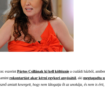
on: eszerint
Pártos Csillának ki kell költöznie
a családi házból, amibe
alamint
rokontartást akar kérni egykori anyósától
, aki
megtagadta u
ő amiatt kesergett, hogy nem látogatja őt az unokája, és nem is érti, 