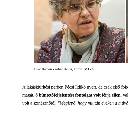
Fotó: Hámori Zsófia/Life.hu, Forrás: MTVA
A lakáskiürítési perben Pécsi Ildikó nyert, de csak első fok
magát, ő
büntetőfeljelentést fontolgat volt férje ellen
, v
volt a színésznőtől.
"Meglepő, hogy miután éveken a művészn