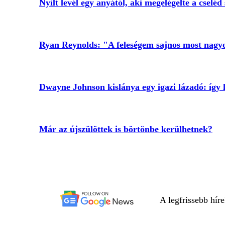
Nyílt levél egy anyától, aki megelégelte a cseléd
Ryan Reynolds: "A feleségem sajnos most nagy
Dwayne Johnson kislánya egy igazi lázadó: így 
Már az újszülöttek is börtönbe kerülhetnek?
A legfrissebb hír