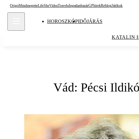
Origo
Mindmegette
Life
She
Videa
Travelo
Ingatlanbazár
GPhírek
Reblog
Játékok
HOROSZKÓP
IDŐJÁRÁS
KATALIN 
Vád: Pécsi Ildikó