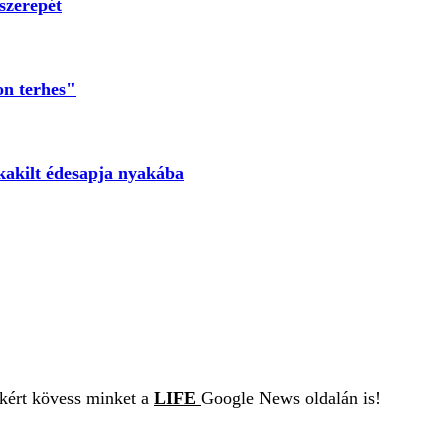
 szerepét
on terhes"
kakilt édesapja nyakába
ekért kövess minket a
LIFE
Google News oldalán is!