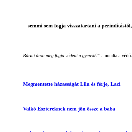
semmi sem fogja visszatartani a perindítástól,
Bármi áron meg fogja védeni a gyerekét"
- mondta a védő.
Megmentette házasságát Lilu és férje, Laci
Valkó Eszteréknek nem jön össze a baba