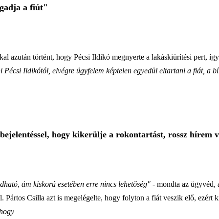
agadja a fiút"
 azután történt, hogy Pécsi Ildikó megnyerte a lakáskiürítési pert, így
écsi Ildikótól, elvégre ügyfelem képtelen egyedül eltartani a fiát, a bír
 bejelentéssel, hogy kikerülje a rokontartást, rossz hírem
dható, ám kiskorú esetében erre nincs lehetőség"
- mondta az ügyvéd, a
 el. Pártos Csilla azt is megelégelte, hogy folyton a fiát veszik elő, ezért
 hogy