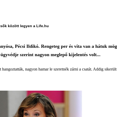
lsők között legyen a Life.hu
anyósa, Pécsi Ildikó. Rengeteg per és vita van a hátuk mög
gyvédje szerint nagyon meglepő kijelentés volt...
 hangoztatták, nagyon hamar le szeretnék zárni a csatát. Addig sikerült