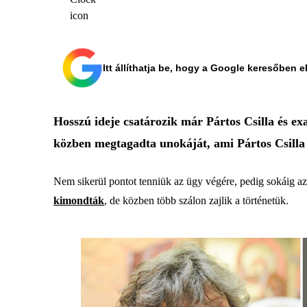
Itt állíthatja be, hogy a Google keresőben e
Hosszú ideje csatározik már Pártos Csilla és ex
közben megtagadta unokáját, ami Pártos Csilla ü
Nem sikerül pontot tenniük az ügy végére, pedig sokáig azt
kimondták
, de közben több szálon zajlik a történetük.