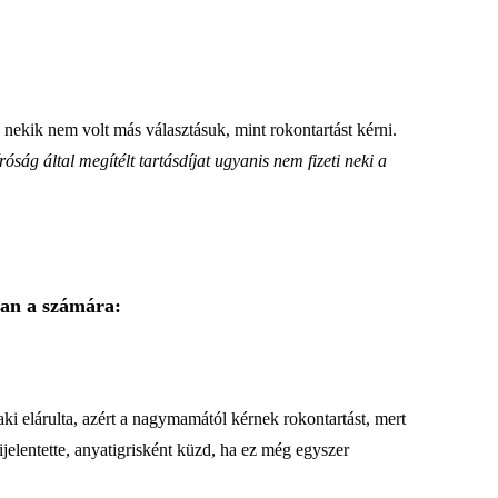
 nekik nem volt más választásuk, mint rokontartást kérni.
óság által megítélt tartásdíjat ugyanis nem fizeti neki a
 van a számára:
ki elárulta, azért a nagymamától kérnek rokontartást, mert
 kijelentette, anyatigrisként küzd, ha ez még egyszer