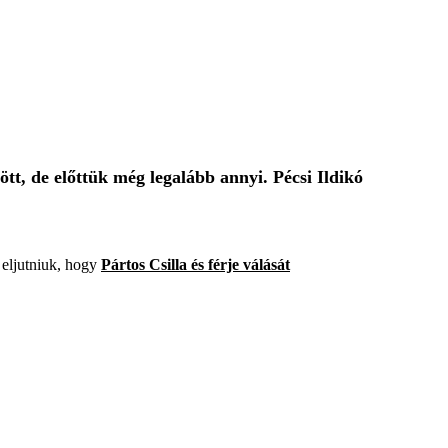
ött, de előttük még legalább annyi. Pécsi Ildikó
 eljutniuk, hogy
Pártos Csilla és férje válását