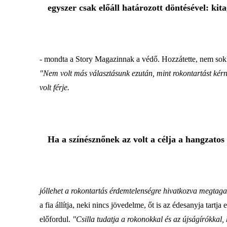
egyszer csak előáll határozott döntésével: kit
- mondta a Story Magazinnak a védő. Hozzátette, nem sokkal
"Nem volt más választásunk ezután, mint rokontartást kérni P
volt férje.
Ha a színésznőnek az volt a célja a hangzatos
jóllehet a rokontartás érdemtelenségre hivatkozva megtaga
a fia állítja, neki nincs jövedelme, őt is az édesanyja tartja
előfordul.
"Csilla tudatja a rokonokkal és az újságírókkal,