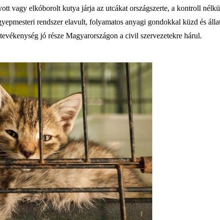
t vagy elkóborolt kutya járja az utcákat országszerte, a kontroll nél
 gyepmesteri rendszer elavult, folyamatos anyagi gondokkal küzd és állat
i tevékenység jó része Magyarországon a civil szervezetekre hárul.