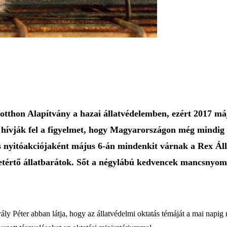
otthon Alapítvány a hazai állatvédelemben, ezért 2017 máj
a hívják fel a figyelmet, hogy Magyarországon még mindig
nyitóakciójaként május 6-án mindenkit várnak a Rex Állat
yetértő állatbarátok. Sőt a négylábú kedvencek mancsnyomá
rály Péter abban látja, hogy az állatvédelmi oktatás témáját a mai napig