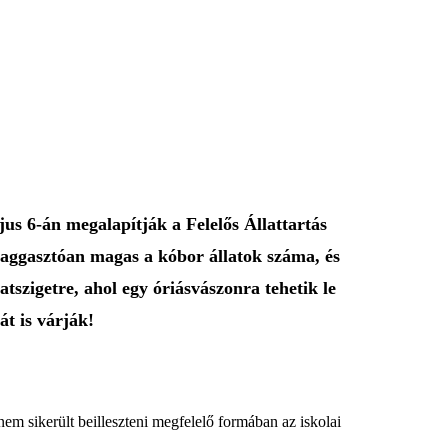
us 6-án megalapítják a Felelős Állattartás
 aggasztóan magas a kóbor állatok száma, és
szigetre, ahol egy óriásvászonra tehetik le
t is várják!
 nem sikerült beilleszteni megfelelő formában az iskolai