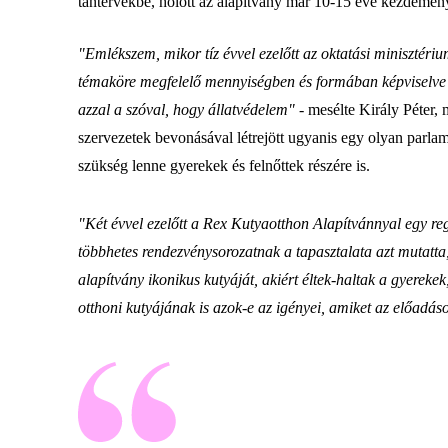
tantervekbe, holott az alapítvány már 10-15 éve kezdemény
"Emlékszem, mikor tíz évvel ezelőtt az oktatási minisztéri
témaköre megfelelő mennyiségben és formában képviselve v
azzal a szóval, hogy állatvédelem" -
mesélte Király Péter,
szervezetek bevonásával létrejött ugyanis egy olyan parlame
szükség lenne gyerekek és felnőttek részére is.
"Két évvel ezelőtt a Rex Kutyaotthon Alapítvánnyal egy re
többhetes rendezvénysorozatnak a tapasztalata azt mutatta
alapítvány ikonikus kutyáját, akiért éltek-haltak a gyerekek
otthoni kutyájának is azok-e az igényei, amiket az előadáso