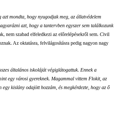
edig azt mondta, hogy nyugodjak meg, az állatvédelem
agyarázni azt, hogy a tantervben egyszer sem találkozunk
k, nem szabad elfeledkezi az előrelépésekről sem.
C
ivil
koznak. Az oktatásra, felvilágosításra pedig nagyon nagy
szes általános iskoláját végiglátogattuk. Ennek a
 mint egy városi gyereknek. Magammal vittem Flokit, az
után egy kislány odajött hozzám, és megkérdezte, hogy az ő