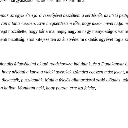
ezett tárgyalásokat az oktatási minisztériummal.
umnak az egyik élen járó vezetőjével beszéltem a kérdésről, az illető p
an a tantervekben. Erre megkérdeztem tőle, hogy akkor mivel tudja m
 majd hozzátette, hogy bár a mai napig nagyon nagy hiányosságok vanna
nti bizottság, ahol kifejezetten az állatvédelmi oktatás ügyével foglal
gionális állatvédelmi oktató roadshow-ra indultunk, és a Dunakanyar ös
, hogy például a kutya a vidéki gyerekek számára egészen mást jelent,
, ölelgették, puszilgatták. Majd a felelős állattartásról szóló előadás 
n hallott. Mondtam neki, hogy persze, erre azt felelte,