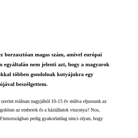
 ez borzasztóan magas szám, amivel európai
n egyáltalán nem jelenti azt, hogy a magyarok
 sokkal többen gondolnak kutyájukra egy
ójával beszélgettem.
 szerint reálisan nagyjából 10-15 év múlva eljussunk az
ágokban az emberek és a háziállatok viszonya? Nos,
 Finnországban pedig gyakorlatilag nincs olyan, hogy