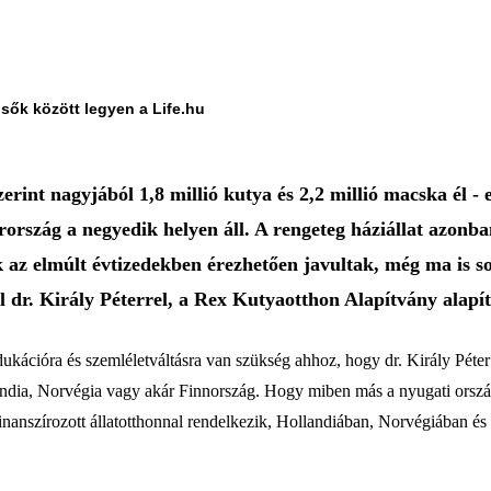
lsők között legyen a Life.hu
rint nagyjából 1,8 millió kutya és 2,2 millió macska él -
ország a negyedik helyen áll. A rengeteg háziállat azonba
yok az elmúlt évtizedekben érezhetően javultak, még ma is
l dr. Király Péterrel, a Rex Kutyaotthon Alapítvány alapít
Edukációra és szemléletváltásra van szükség ahhoz, hogy dr. Király Péter
andia, Norvégia vagy akár Finnország. Hogy miben más a nyugati orsz
inanszírozott állatotthonnal rendelkezik, Hollandiában, Norvégiában és