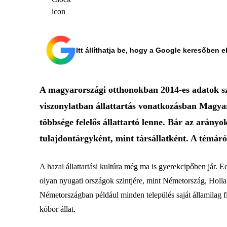
Itt állíthatja be, hogy a Google keresőben e
A magyarországi otthonokban 2014-es adatok sze
viszonylatban állattartás vonatkozásban Magyar
többsége felelős állattartó lenne. Bár az arán
tulajdontárgyként, mint társállatként. A témáró
A hazai állattartási kultúra még ma is gyerekcipőben jár. 
olyan nyugati országok szintjére, mint Németország, Holl
Németországban például minden település saját államilag f
kóbor állat.