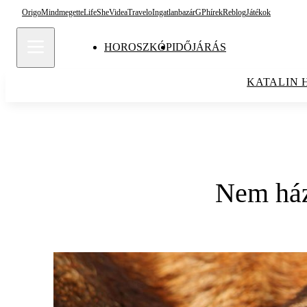
Origo
Mindmegette
Life
She
Videa
Travelo
Ingatlanbazár
GPhírek
Reblog
Játékok
HOROSZKÓP
IDŐJÁRÁS
KATALIN 
Nem ház