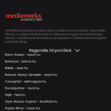
Portfóliónk minőségi tartalmat jelent minden olvasó számára. Egyedülálló
elérést, országos lefedettséget és változatos megjelenési lehetőséget
biztosít. Folyamatosan keressük az új irányokat és fejlődési lehetőségeket.
Ez jövőnk záloga.
Regionális hírportálok
Bács-Kiskun - baon.hu
Baranya - bama.hu
Békés - beol.hu
Borsod-Abaúj-Zemplén - boon.hu
Csongrád - delmagyar.hu
Dunaújváros - duol.hu
Fejér - feol.hu
Győr-Moson-Sopron - kisalfold.hu
Hajdú-Bihar - haon.hu