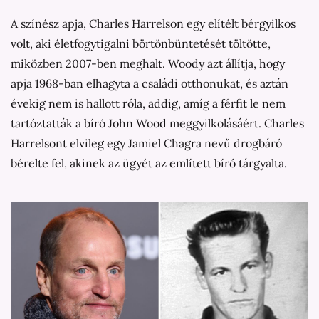
A színész apja, Charles Harrelson egy elítélt bérgyilkos
volt, aki életfogytigalni börtönbüntetését töltötte,
miközben 2007-ben meghalt. Woody azt állítja, hogy
apja 1968-ban elhagyta a családi otthonukat, és aztán
évekig nem is hallott róla, addig, amíg a férfit le nem
tartóztatták a bíró John Wood meggyilkolásáért. Charles
Harrelsont elvileg egy Jamiel Chagra nevű drogbáró
bérelte fel, akinek az ügyét az említett bíró tárgyalta.