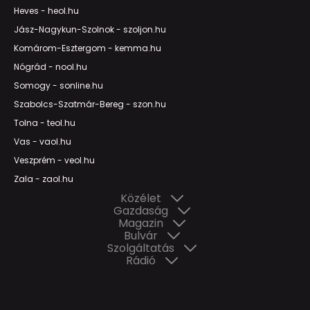
Heves - heol.hu
Jász-Nagykun-Szolnok - szoljon.hu
Komárom-Esztergom - kemma.hu
Nógrád - nool.hu
Somogy - sonline.hu
Szabolcs-Szatmár-Bereg - szon.hu
Tolna - teol.hu
Vas - vaol.hu
Veszprém - veol.hu
Zala - zaol.hu
Közélet
Gazdaság
Magazin
Bulvár
Szolgáltatás
Rádió