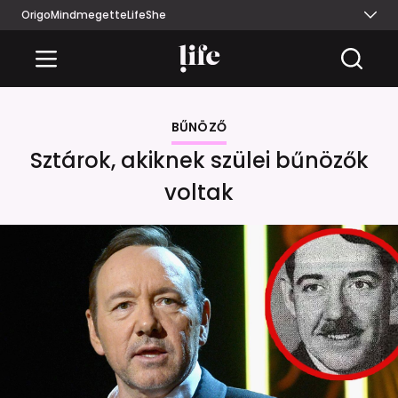
Origo
Mindmegette
Life
She
BŰNÖZŐ
Sztárok, akiknek szülei bűnözők
voltak