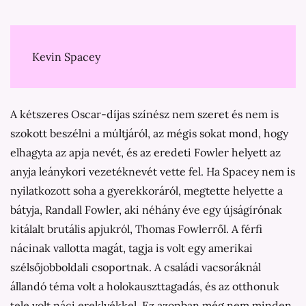
Kevin Spacey
A kétszeres Oscar-díjas színész nem szeret és nem is
szokott beszélni a múltjáról, az mégis sokat mond, hogy
elhagyta az apja nevét, és az eredeti Fowler helyett az
anyja leánykori vezetéknevét vette fel. Ha Spacey nem is
nyilatkozott soha a gyerekkoráról, megtette helyette a
bátyja, Randall Fowler, aki néhány éve egy újságírónak
kitálalt brutális apjukról, Thomas Fowlerről. A férfi
nácinak vallotta magát, tagja is volt egy amerikai
szélsőjobboldali csoportnak. A családi vacsoráknál
állandó téma volt a holokauszttagadás, és az otthonuk
tele volt náci ereklyékkel. Ez azonban még nem minden.