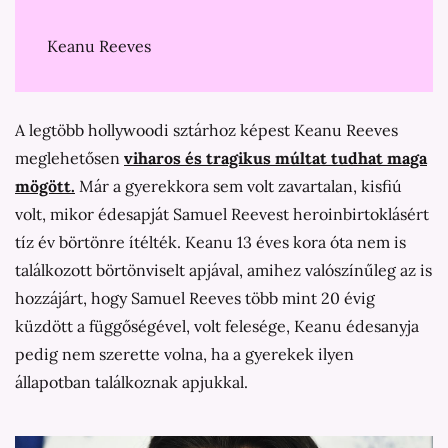
Keanu Reeves
A legtöbb hollywoodi sztárhoz képest Keanu Reeves
meglehetősen
viharos és tragikus múltat tudhat maga
mögött.
Már a gyerekkora sem volt zavartalan, kisfiú
volt, mikor édesapját Samuel Reevest heroinbirtoklásért
tíz év börtönre ítélték. Keanu 13 éves kora óta nem is
találkozott börtönviselt apjával, amihez valószínűleg az is
hozzájárt, hogy Samuel Reeves több mint 20 évig
küzdött a függőségével, volt felesége, Keanu édesanyja
pedig nem szerette volna, ha a gyerekek ilyen
állapotban találkoznak apjukkal.