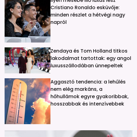
Ilyen mesébe illő luxus lesz
Cristiano Ronaldo esküvője:
minden részlet a hétvégi nagy
napról
Zendaya és Tom Holland titkos
lakodalmat tartottak: egy angol
luxusszállodában ünnepeltek
Aggasztó tendencia: a lehűlés
nem elég markáns, a
hőhullámok egyre gyakoribbak,
hosszabbak és intenzívebbek