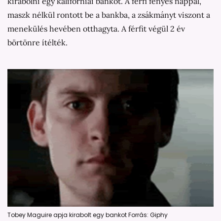
kirabolni egy kaliforniai bankot. A férfi fényes nappal,
maszk nélkül rontott be a bankba, a zsákmányt viszont a
menekülés hevében otthagyta. A férfit végül 2 év
börtönre ítélték.
Tobey Maguire apja kirabolt egy bankot Forrás: Giphy