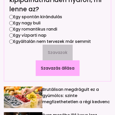
lenne az?
Egy spontán kirándulás
Egy nagy buli
Egy romantikus randi
Egy vízparti nap
Egyáltalán nem tervezek már semmit
Szavazok
Szavazás állása
Brutálisan megdrágult ez a
gyümölcs: szinte
megfizethetetlen a régi kedvenc