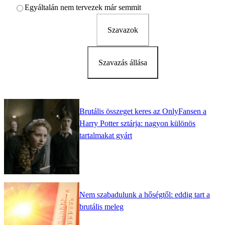
Egyáltalán nem tervezek már semmit
Szavazok
Szavazás állása
Brutális összeget keres az OnlyFansen a
Harry Potter sztárja: nagyon különös
tartalmakat gyárt
Nem szabadulunk a hőségtől: eddig tart a
brutális meleg