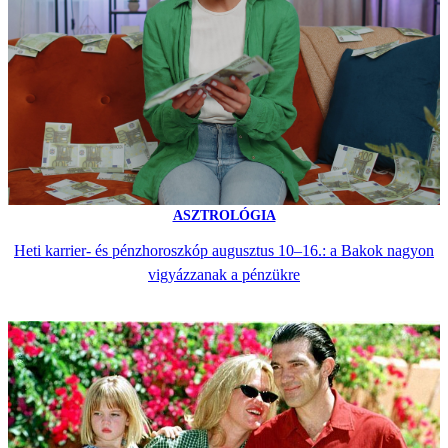
ASZTROLÓGIA
Heti karrier- és pénzhoroszkóp augusztus 10–16.: a Bakok nagyon
vigyázzanak a pénzükre