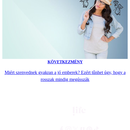
KÖVETKEZMÉNY
Miért szenvednek gyakran a jó emberek? Ezért tűnhet úgy, hogy a
rosszak mindig megússzák