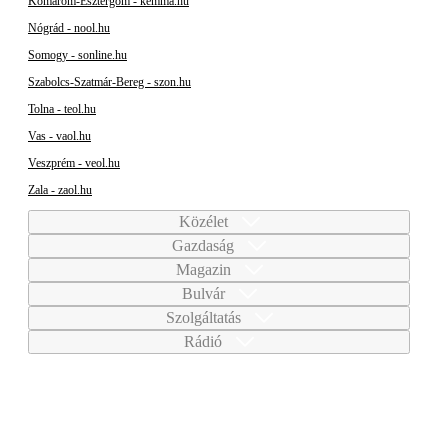
Komárom-Esztergom - kemma.hu
Nógrád - nool.hu
Somogy - sonline.hu
Szabolcs-Szatmár-Bereg - szon.hu
Tolna - teol.hu
Vas - vaol.hu
Veszprém - veol.hu
Zala - zaol.hu
Közélet
Gazdaság
Magazin
Bulvár
Szolgáltatás
Rádió