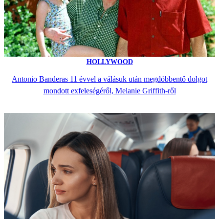
HOLLYWOOD
Antonio Banderas 11 évvel a válásuk után megdöbbentő dolgot
mondott exfeleségéről, Melanie Griffith-ről