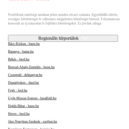
Portfóliónk minőségi tartalmat jelent minden olvasó számára. Egyedülálló elérést,
országos lefedettséget és változatos megjelenési lehetőséget biztosít. Folyamatosan
keressük az új irányokat és fejlődési lehetőségeket. Ez jövőnk záloga.
Regionális hírportálok
Bács-Kiskun - baon.hu
Baranya - bama.hu
Békés - beol.hu
Borsod-Abaúj-Zemplén - boon.hu
Csongrád - delmagyar.hu
Dunaújváros - duol.hu
Fejér - feol.hu
Győr-Moson-Sopron - kisalfold.hu
Hajdú-Bihar - haon.hu
Heves - heol.hu
Jász-Nagykun-Szolnok - szoljon.hu