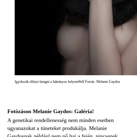
Igyekszik előnyt faragni a hátrányos helyzetéből Forrás: Melanie Gaydos
Fotózáson Melanie Gaydos: Galéria!
A genetikai rendellenesség nem minden esetben
ugyanazokat a tüneteket produkálja. Melanie
Gaydosnak például nem nő haj a fején, nincsenek