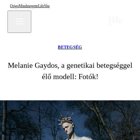
Origo
Mindmegette
Life
She
BETEGSÉG
Melanie Gaydos, a genetikai betegséggel
élő modell: Fotók!