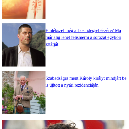
Emlékszel még a Lost idegsebészére? Ma
már alig lehet felismerni a sorozat egykori
sztárját
Szabadságra ment Károly király: mindjárt be
is újított a nyári rezidenciáján