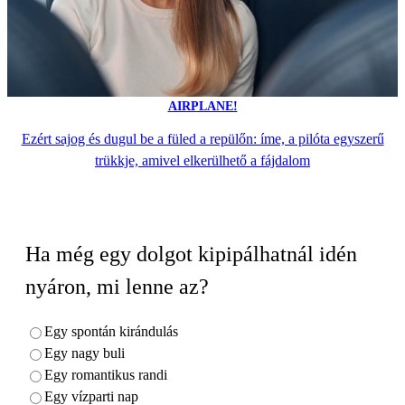
AIRPLANE!
Ezért sajog és dugul be a füled a repülőn: íme, a pilóta egyszerű
trükkje, amivel elkerülhető a fájdalom
Ha még egy dolgot kipipálhatnál idén
nyáron, mi lenne az?
Egy spontán kirándulás
Egy nagy buli
Egy romantikus randi
Egy vízparti nap