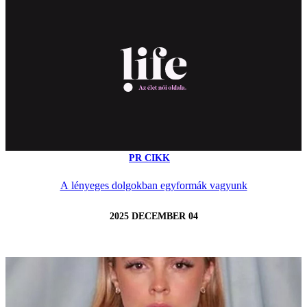
PR CIKK
A lényeges dolgokban egyformák vagyunk
2025 DECEMBER 04