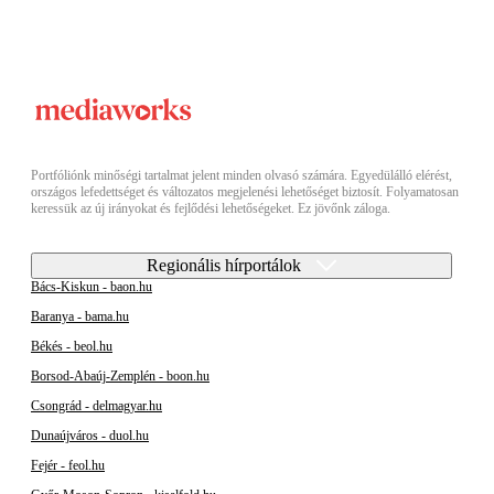
Portfóliónk minőségi tartalmat jelent minden olvasó számára. Egyedülálló elérést,
országos lefedettséget és változatos megjelenési lehetőséget biztosít. Folyamatosan
keressük az új irányokat és fejlődési lehetőségeket. Ez jövőnk záloga.
Regionális hírportálok
Bács-Kiskun - baon.hu
Baranya - bama.hu
Békés - beol.hu
Borsod-Abaúj-Zemplén - boon.hu
Csongrád - delmagyar.hu
Dunaújváros - duol.hu
Fejér - feol.hu