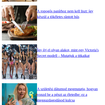
A ropogós panírhoz nem kell liszt: így
készül a tökéletes rántott hús
Így érj el olyan alakot, mint egy Victoria's
Secret modell – Mutatjuk a titkaikat
A születési dátumod megmutatja, hogyan
vonzd be a pénzt az életedbe: ez a
meggazdagodásod kulcsa