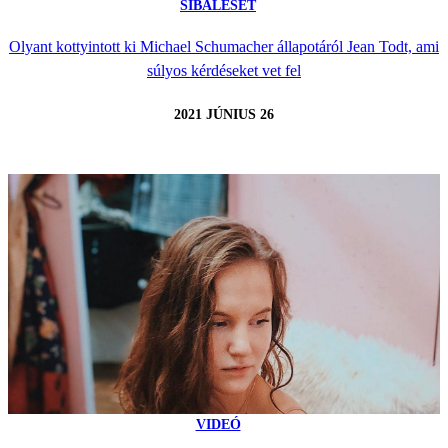
SÍBALESET
Olyant kottyintott ki Michael Schumacher állapotáról Jean Todt, ami
súlyos kérdéseket vet fel
2021 JÚNIUS 26
VIDEÓ