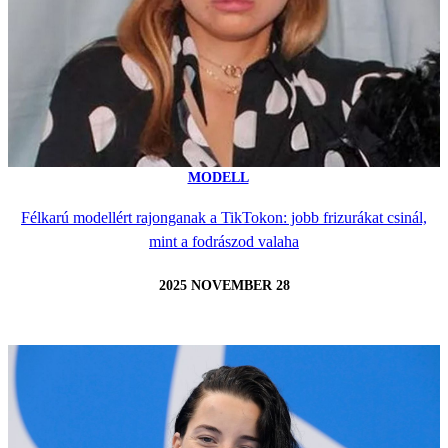
MODELL
Félkarú modellért rajonganak a TikTokon: jobb frizurákat csinál,
mint a fodrászod valaha
2025 NOVEMBER 28