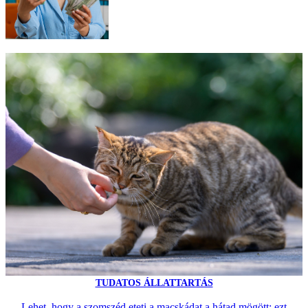
TUDATOS ÁLLATTARTÁS
Lehet, hogy a szomszéd eteti a macskádat a hátad mögött: ezt