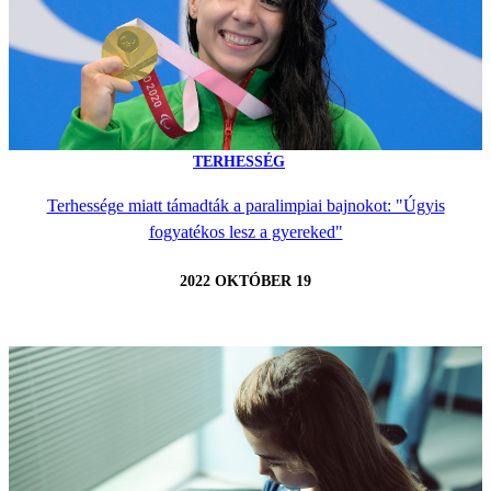
TERHESSÉG
Terhessége miatt támadták a paralimpiai bajnokot: "Úgyis
fogyatékos lesz a gyereked"
2022 OKTÓBER 19