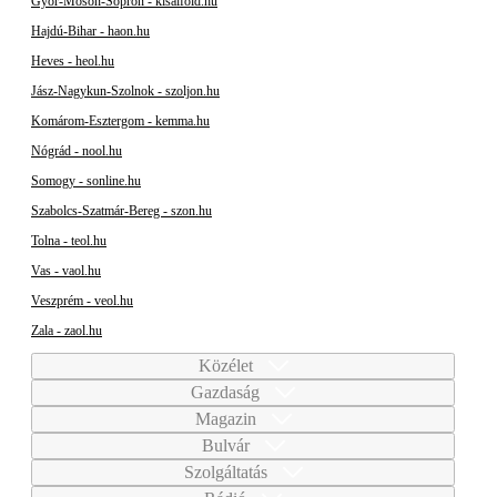
Győr-Moson-Sopron - kisalfold.hu
Hajdú-Bihar - haon.hu
Heves - heol.hu
Jász-Nagykun-Szolnok - szoljon.hu
Komárom-Esztergom - kemma.hu
Nógrád - nool.hu
Somogy - sonline.hu
Szabolcs-Szatmár-Bereg - szon.hu
Tolna - teol.hu
Vas - vaol.hu
Veszprém - veol.hu
Zala - zaol.hu
Közélet
Gazdaság
Magazin
Bulvár
Szolgáltatás