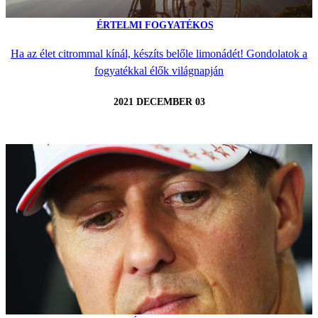
ÉRTELMI FOGYATÉKOS
Ha az élet citrommal kínál, készíts belőle limonádét! Gondolatok a
fogyatékkal élők világnapján
2021 DECEMBER 03