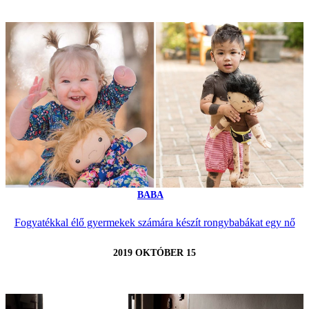
BABA
Fogyatékkal élő gyermekek számára készít rongybabákat egy nő
2019 OKTÓBER 15