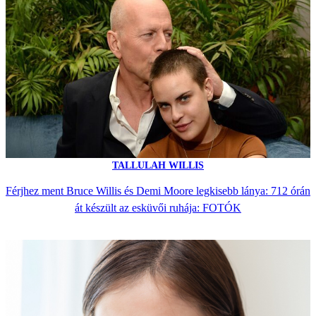
TALLULAH WILLIS
Férjhez ment Bruce Willis és Demi Moore legkisebb lánya: 712 órán
át készült az esküvői ruhája: FOTÓK