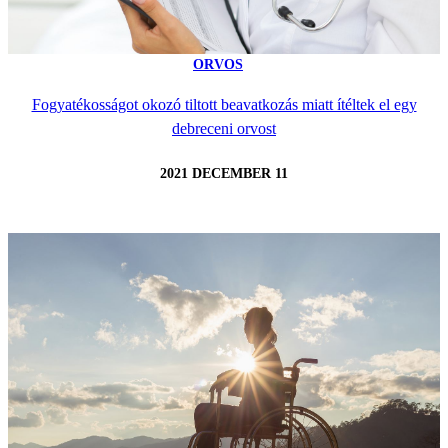
ORVOS
Fogyatékosságot okozó tiltott beavatkozás miatt ítéltek el egy
debreceni orvost
2021 DECEMBER 11