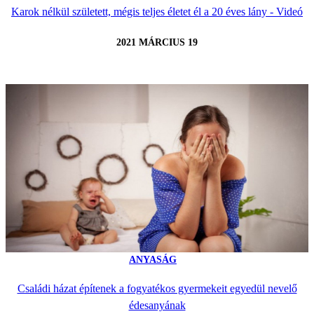
Karok nélkül született, mégis teljes életet él a 20 éves lány - Videó
2021 MÁRCIUS 19
ANYASÁG
Családi házat építenek a fogyatékos gyermekeit egyedül nevelő
édesanyának