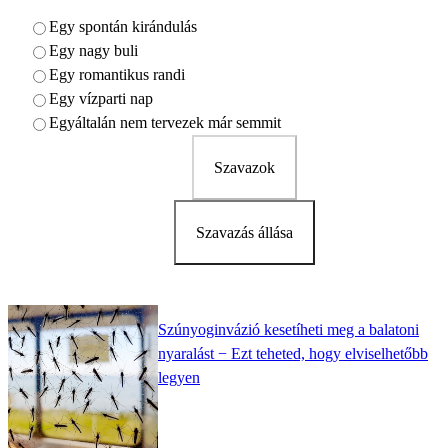
Egy spontán kirándulás
Egy nagy buli
Egy romantikus randi
Egy vízparti nap
Egyáltalán nem tervezek már semmit
Szavazok
Szavazás állása
Szúnyoginvázió kesetíheti meg a balatoni
nyaralást − Ezt teheted, hogy elviselhetőbb
legyen