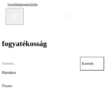
Origo
Mindmegette
Life
She
fogyatékosság
Keresés
Bármikor
Összes