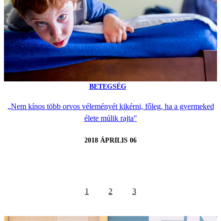
BETEGSÉG
„Nem kínos több orvos véleményét kikérni, főleg, ha a gyermeked
élete múlik rajta"
2018 ÁPRILIS 06
1
2
3