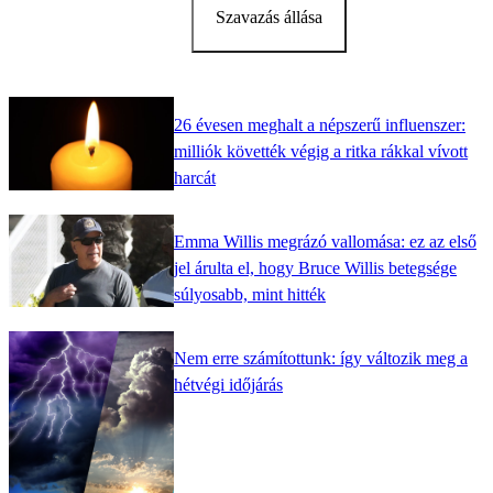
Szavazás állása
26 évesen meghalt a népszerű influenszer:
milliók követték végig a ritka rákkal vívott
harcát
Emma Willis megrázó vallomása: ez az első
jel árulta el, hogy Bruce Willis betegsége
súlyosabb, mint hitték
Nem erre számítottunk: így változik meg a
hétvégi időjárás