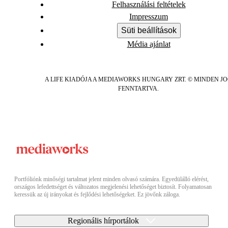
Felhasználási feltételek
Impresszum
Süti beállítások
Média ajánlat
A LIFE KIADÓJA A MEDIAWORKS HUNGARY ZRT. © MINDEN J
FENNTARTVA.
Portfóliónk minőségi tartalmat jelent minden olvasó számára. Egyedülálló elérést,
országos lefedettséget és változatos megjelenési lehetőséget biztosít. Folyamatosan
keressük az új irányokat és fejlődési lehetőségeket. Ez jövőnk záloga.
Regionális hírportálok