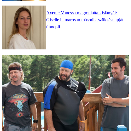
Axente Vanessa megmutatta kislányát:
Giselle hamarosan második születésnapját
ünnepli