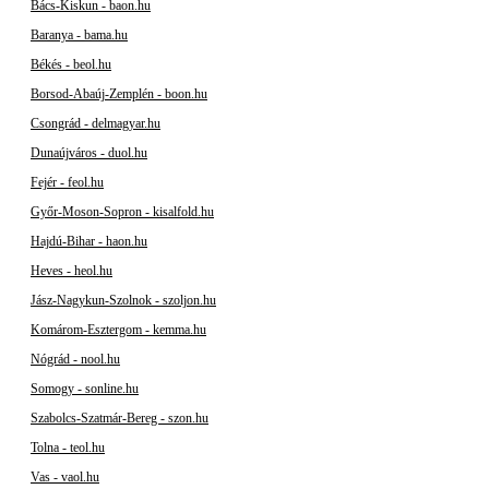
Bács-Kiskun - baon.hu
Baranya - bama.hu
Békés - beol.hu
Borsod-Abaúj-Zemplén - boon.hu
Csongrád - delmagyar.hu
Dunaújváros - duol.hu
Fejér - feol.hu
Győr-Moson-Sopron - kisalfold.hu
Hajdú-Bihar - haon.hu
Heves - heol.hu
Jász-Nagykun-Szolnok - szoljon.hu
Komárom-Esztergom - kemma.hu
Nógrád - nool.hu
Somogy - sonline.hu
Szabolcs-Szatmár-Bereg - szon.hu
Tolna - teol.hu
Vas - vaol.hu