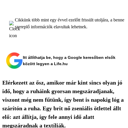
Cikkünk több mint egy évvel ezelőtt frissült utoljára, a benne
szereplő információk elavultak lehetnek.
Itt állíthatja be, hogy a Google keresőben elsők
között legyen a Life.hu
Elérkezett az ősz, amikor már kint sincs olyan jó
idő, hogy a ruháink gyorsan megszáradjanak,
viszont még nem fűtünk, így bent is napokig lóg a
szárítón a ruha. Egy brit nő zseniális ötlettel állt
elő: azt állítja, így fele annyi idő alatt
megszáradnak a textíliák.