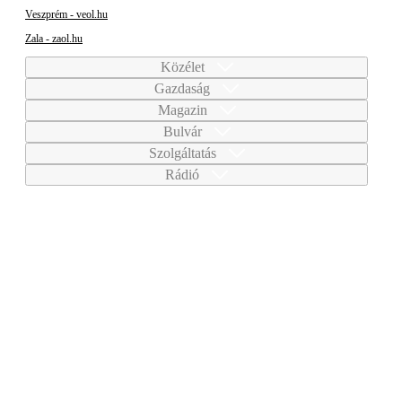
Veszprém - veol.hu
Zala - zaol.hu
Közélet
Gazdaság
Magazin
Bulvár
Szolgáltatás
Rádió