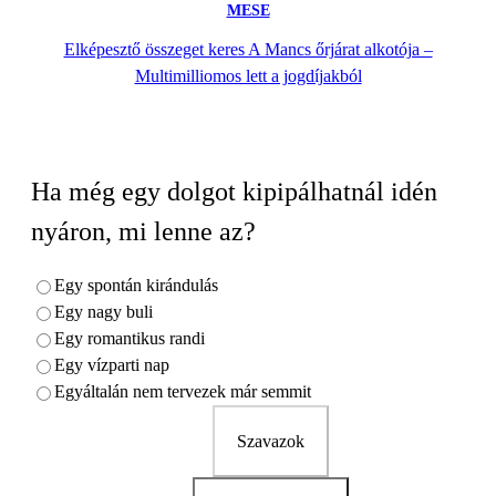
MESE
Elképesztő összeget keres A Mancs őrjárat alkotója –
Multimilliomos lett a jogdíjakból
Ha még egy dolgot kipipálhatnál idén
nyáron, mi lenne az?
Egy spontán kirándulás
Egy nagy buli
Egy romantikus randi
Egy vízparti nap
Egyáltalán nem tervezek már semmit
Szavazok