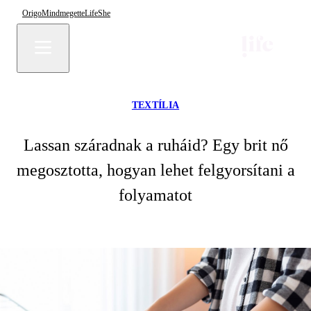
Origo
Mindmegette
Life
She
TEXTÍLIA
Lassan száradnak a ruháid? Egy brit nő
megosztotta, hogyan lehet felgyorsítani a
folyamatot