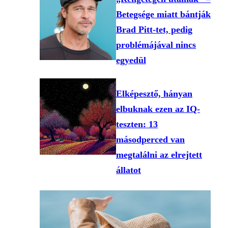
Betegsége miatt bántják
Brad Pitt-tet, pedig
problémájával nincs
egyedül
Elképesztő, hányan
elbuknak ezen az IQ-
teszten: 13
másodperced van
megtalálni az elrejtett
állatot