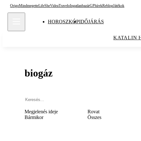
Origo
Mindmegette
Life
She
Videa
Travelo
Ingatlanbazár
GPhírek
Reblog
Játékok
HOROSZKÓP
IDŐJÁRÁS
KATALIN 
biogáz
Megjelenés ideje
Rovat
Bármikor
Összes