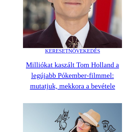
KERESETNÖVEKEDÉS
Milliókat kaszált Tom Holland a
legújabb Pókember-filmmel:
mutatjuk, mekkora a bevétele