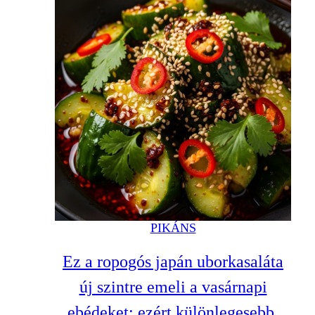
PIKÁNS
Ez a ropogós japán uborkasaláta
új szintre emeli a vasárnapi
ebédeket: ezért különlegesebb,