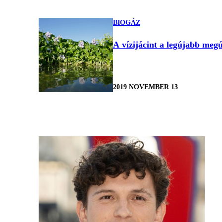
BIOGÁZ
A vízijácint a legújabb megúj
2019 NOVEMBER 13