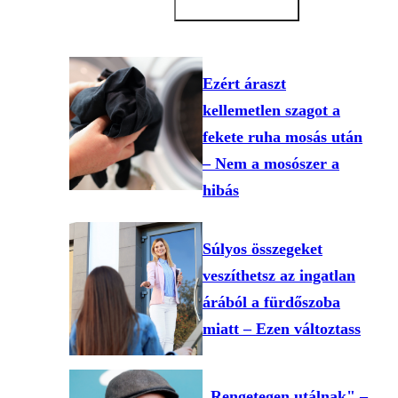
Ezért áraszt
kellemetlen szagot a
fekete ruha mosás után
– Nem a mosószer a
hibás
Súlyos összegeket
veszíthetsz az ingatlan
árából a fürdőszoba
miatt – Ezen változtass
„Rengetegen utálnak" –