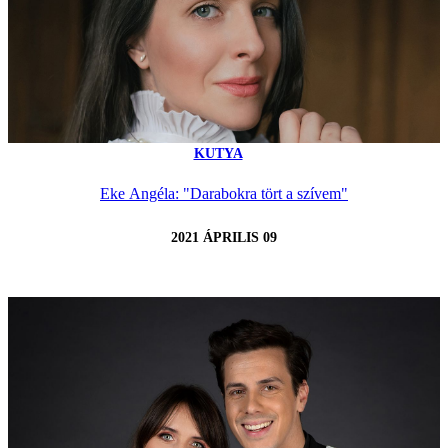
KUTYA
Eke Angéla: "Darabokra tört a szívem"
2021 ÁPRILIS 09