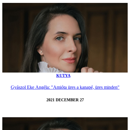
KUTYA
Gyászol Eke Angéla: "Amióta üres a kanapé, üres minden"
2021 DECEMBER 27