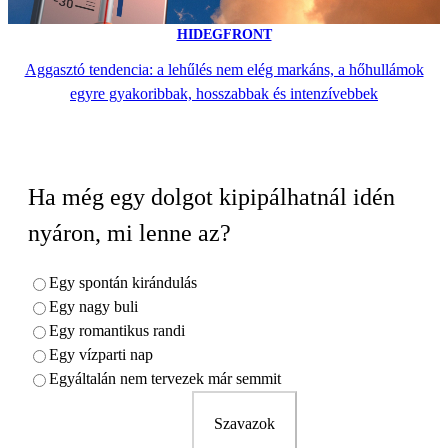
HIDEGFRONT
Aggasztó tendencia: a lehűlés nem elég markáns, a hőhullámok
egyre gyakoribbak, hosszabbak és intenzívebbek
Ha még egy dolgot kipipálhatnál idén
nyáron, mi lenne az?
Egy spontán kirándulás
Egy nagy buli
Egy romantikus randi
Egy vízparti nap
Egyáltalán nem tervezek már semmit
Szavazok