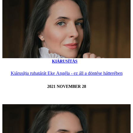
KIÁRUSÍTÁS
Kiárusítja ruhatárát Eke Angéla - ez áll a döntése hátterében
2021 NOVEMBER 28