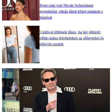
Ilyen cuki volt Nicole Scherzinger
gyerekként, ritkán látott képet mutatott a
húgával
5 kilóval többnek tűnsz, ha így öltözöl:
előtte-utána felvételeken az előnytelen és
előnyös szettek