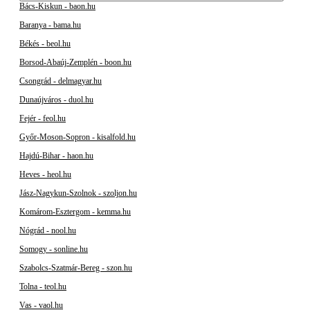
Bács-Kiskun - baon.hu
Baranya - bama.hu
Békés - beol.hu
Borsod-Abaúj-Zemplén - boon.hu
Csongrád - delmagyar.hu
Dunaújváros - duol.hu
Fejér - feol.hu
Győr-Moson-Sopron - kisalfold.hu
Hajdú-Bihar - haon.hu
Heves - heol.hu
Jász-Nagykun-Szolnok - szoljon.hu
Komárom-Esztergom - kemma.hu
Nógrád - nool.hu
Somogy - sonline.hu
Szabolcs-Szatmár-Bereg - szon.hu
Tolna - teol.hu
Vas - vaol.hu