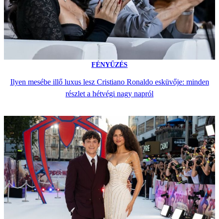
FÉNYŰZÉS
Ilyen mesébe illő luxus lesz Cristiano Ronaldo esküvője: minden
részlet a hétvégi nagy napról