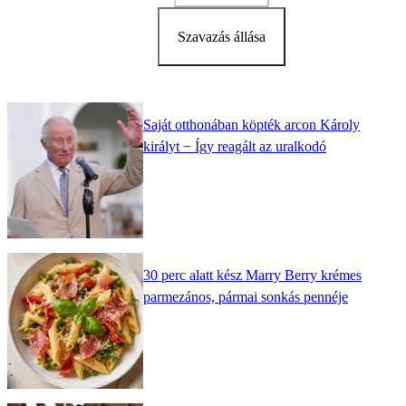
Szavazás állása
Saját otthonában köpték arcon Károly
királyt − Így reagált az uralkodó
30 perc alatt kész Marry Berry krémes
parmezános, pármai sonkás pennéje