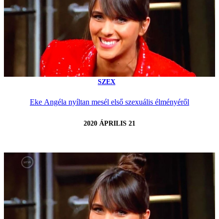
SZEX
Eke Angéla nyíltan mesél első szexuális élményéről
2020 ÁPRILIS 21