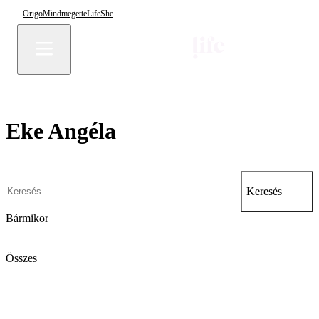
Origo
Mindmegette
Life
She
Eke Angéla
Keresés
Bármikor
Összes