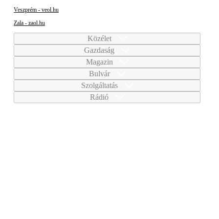
Veszprém - veol.hu
Zala - zaol.hu
Közélet
Gazdaság
Magazin
Bulvár
Szolgáltatás
Rádió