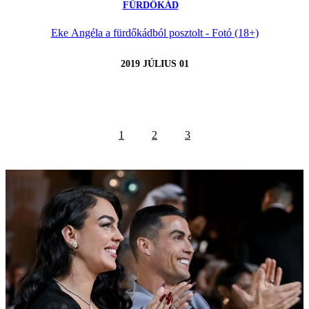
FÜRDŐKÁD
Eke Angéla a fürdőkádból posztolt - Fotó (18+)
2019 JÚLIUS 01
1
2
3