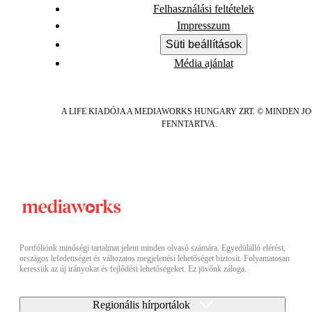
Felhasználási feltételek
Impresszum
Süti beállítások
Média ajánlat
A LIFE KIADÓJA A MEDIAWORKS HUNGARY ZRT. © MINDEN J
FENNTARTVA.
Portfóliónk minőségi tartalmat jelent minden olvasó számára. Egyedülálló elérést,
országos lefedettséget és változatos megjelenési lehetőséget biztosít. Folyamatosan
keressük az új irányokat és fejlődési lehetőségeket. Ez jövőnk záloga.
Regionális hírportálok