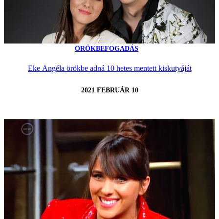
ÖRÖKBEFOGADÁS
Eke Angéla örökbe adná 10 hetes mentett kiskutyáját
2021 FEBRUÁR 10