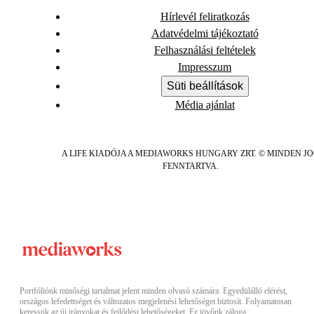
Hírlevél feliratkozás
Adatvédelmi tájékoztató
Felhasználási feltételek
Impresszum
Süti beállítások
Média ajánlat
A LIFE KIADÓJA A MEDIAWORKS HUNGARY ZRT. © MINDEN J
FENNTARTVA.
Portfóliónk minőségi tartalmat jelent minden olvasó számára. Egyedülálló elérést,
országos lefedettséget és változatos megjelenési lehetőséget biztosít. Folyamatosan
keressük az új irányokat és fejlődési lehetőségeket. Ez jövőnk záloga.