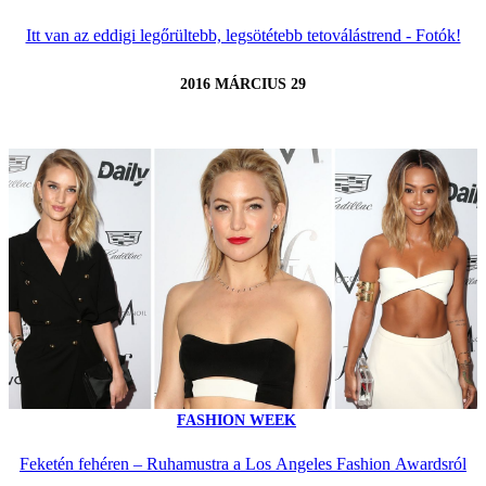
Itt van az eddigi legőrültebb, legsötétebb tetoválástrend - Fotók!
2016 MÁRCIUS 29
FASHION WEEK
Feketén fehéren – Ruhamustra a Los Angeles Fashion Awardsról