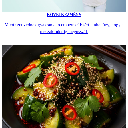
KÖVETKEZMÉNY
Miért szenvednek gyakran a jó emberek? Ezért tűnhet úgy, hogy a
rosszak mindig megússzák