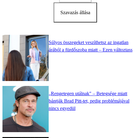
Szavazás állása
Súlyos összegeket veszíthetsz az ingatlan
árából a fürdőszoba miatt – Ezen változtass
„Rengetegen utálnak" – Betegsége miatt
bántják Brad Pitt-tet, pedig problémájával
nincs egyedül