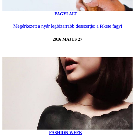
FAGYLALT
Megérkezett a nyár legbizarrabb desszertje: a fekete fagyi
2016 MÁJUS 27
FASHION WEEK