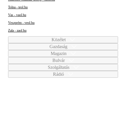
Tolna - teol.hu
Vas - vaol.hu
Veszprém - veol.hu
Zala - zaol.hu
Közélet
Gazdaság
Magazin
Bulvár
Szolgáltatás
Rádió