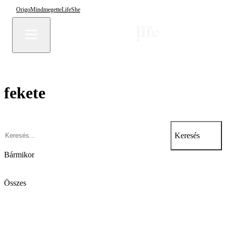
Origo
Mindmegette
Life
She
fekete
Keresés
Bármikor
Összes