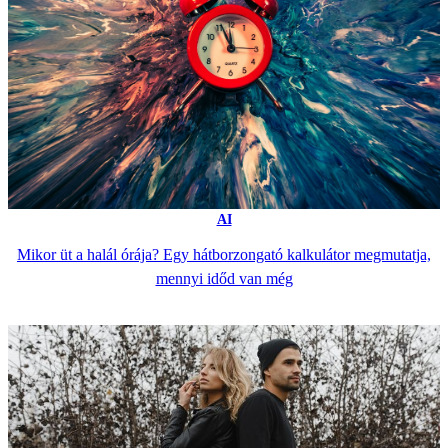
AI
Mikor üt a halál órája? Egy hátborzongató kalkulátor megmutatja,
mennyi időd van még