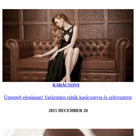
KARÁCSONY
Ünnepelj elegánsan! Varázslatos ruhák karácsonyra és szilveszterre
2015 DECEMBER 20