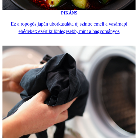
PIKÁNS
Ez a ropogós japán uborkasaláta új szintre emeli a vasárnapi
ebédeket: ezért különlegesebb, mint a hagyományos