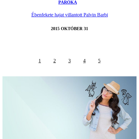
PARÓKA
Ébenfekete hajat villantott Palvin Barbi
2015 OKTÓBER 31
1
2
3
4
5