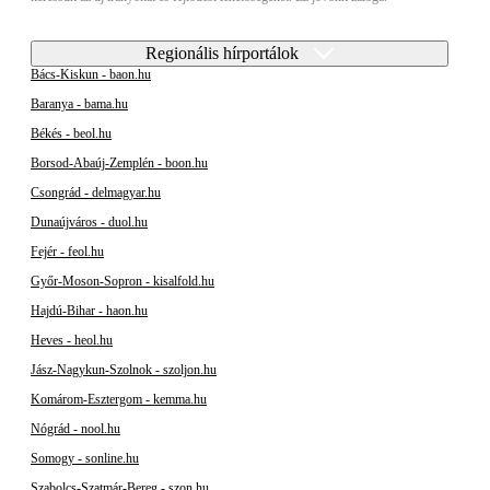
Regionális hírportálok
Bács-Kiskun - baon.hu
Baranya - bama.hu
Békés - beol.hu
Borsod-Abaúj-Zemplén - boon.hu
Csongrád - delmagyar.hu
Dunaújváros - duol.hu
Fejér - feol.hu
Győr-Moson-Sopron - kisalfold.hu
Hajdú-Bihar - haon.hu
Heves - heol.hu
Jász-Nagykun-Szolnok - szoljon.hu
Komárom-Esztergom - kemma.hu
Nógrád - nool.hu
Somogy - sonline.hu
Szabolcs-Szatmár-Bereg - szon.hu