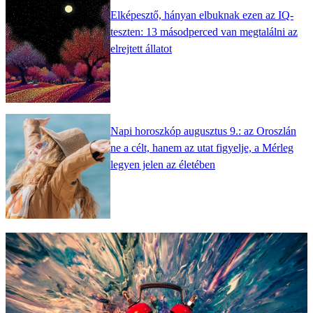
Elképesztő, hányan elbuknak ezen az IQ-
teszten: 13 másodperced van megtalálni az
elrejtett állatot
Napi horoszkóp augusztus 9.: az Oroszlán
ne a célt, hanem az utat figyelje, a Mérleg
legyen jelen az életében