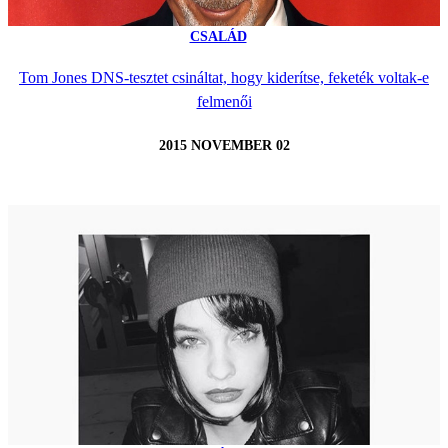
CSALÁD
Tom Jones DNS-tesztet csináltat, hogy kiderítse, feketék voltak-e
felmenői
2015 NOVEMBER 02