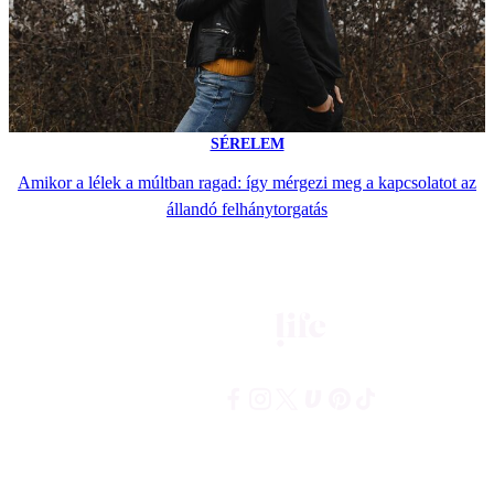
SÉRELEM
Amikor a lélek a múltban ragad: így mérgezi meg a kapcsolatot az
állandó felhánytorgatás