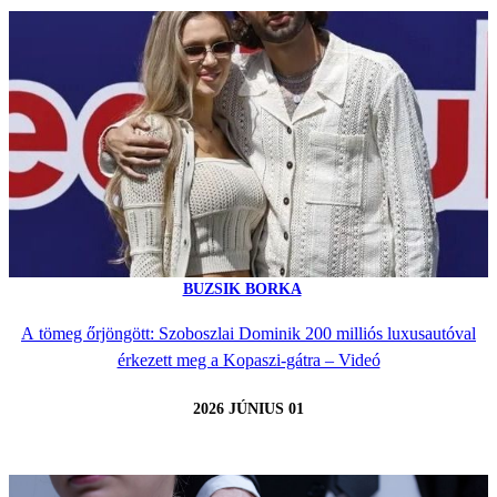
BUZSIK BORKA
A tömeg őrjöngött: Szoboszlai Dominik 200 milliós luxusautóval
érkezett meg a Kopaszi-gátra – Videó
2026 JÚNIUS 01