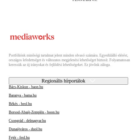
Portfóliónk minőségi tartalmat jelent minden olvasó számára. Egyedülálló elérést,
országos lefedettséget és változatos megjelenési lehetőséget biztosít. Folyamatosan
keressük az új irányokat és fejlődési lehetőségeket. Ez jövőnk záloga.
Regionális hírportálok
Bács-Kiskun - baon.hu
Baranya - bama.hu
Békés - beol.hu
Borsod-Abaúj-Zemplén - boon.hu
Csongrád - delmagyar.hu
Dunaújváros - duol.hu
Fejér - feol.hu