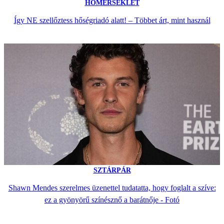
HŐMÉRSÉKLET
Így NE szellőztess hőségriadó alatt! – Többet árt, mint használ
SZTÁRPÁR
Shawn Mendes szerelmes üzenettel tudatatta, hogy foglalt a szíve:
ez a gyönyörű színésznő a barátnője - Fotó