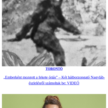
TORONTÓ
„Emberként mozgott a fekete óriás” – Két hátborzongató Nagyláb-
észlelésről számoltak be: VIDEÓ