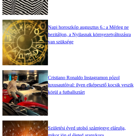
Napi horoszkóp augusztus 6.: a Mérleg ne
hezitáljon, a Nyilasnak környezetváltozásra
van szüksége
Cristiano Ronaldo Instagramon pózol
luxusautóival: ilyen elképesztő kocsik veszik
körül a futballsztárt
Születési éved utolsó számjegye elárulja,
mikor jön el életed aranykora