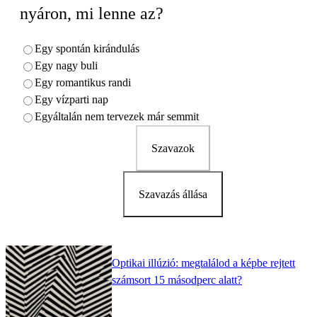
nyáron, mi lenne az?
Egy spontán kirándulás
Egy nagy buli
Egy romantikus randi
Egy vízparti nap
Egyáltalán nem tervezek már semmit
Szavazok
Szavazás állása
Optikai illúzió: megtalálod a képbe rejtett
számsort 15 másodperc alatt?