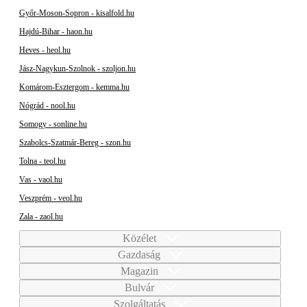
Győr-Moson-Sopron - kisalfold.hu
Hajdú-Bihar - haon.hu
Heves - heol.hu
Jász-Nagykun-Szolnok - szoljon.hu
Komárom-Esztergom - kemma.hu
Nógrád - nool.hu
Somogy - sonline.hu
Szabolcs-Szatmár-Bereg - szon.hu
Tolna - teol.hu
Vas - vaol.hu
Veszprém - veol.hu
Zala - zaol.hu
Közélet
Gazdaság
Magazin
Bulvár
Szolgáltatás