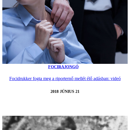
FOCIRAJONGÓ
Focidrukker fogta meg a riporternő mellét élő adásban: videó
2018 JÚNIUS 21