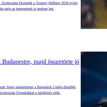
fel. Szoboszlai Dominik a Tommy Hilfiger 2026 nyári
ig még az internetnek is melege lett.
Budapestre, majd összetörte jó
zott, hogy megtekintse a Bajnokok Ligája döntőjét
Szoboszlai Dominikkal a mérkőzés előtt.