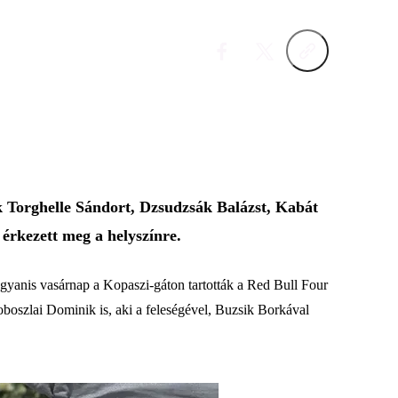
ák Torghelle Sándort, Dzsudzsák Balázst, Kabát
érkezett meg a helyszínre.
yanis vasárnap a Kopaszi-gáton tartották a Red Bull Four
zoboszlai Dominik is, aki a feleségével, Buzsik Borkával