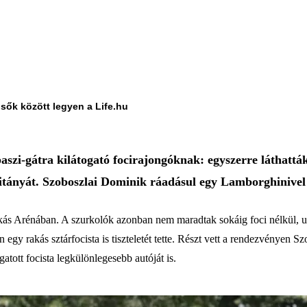
lsők között legyen a Life.hu
aszi-gátra kilátogató focirajongóknak: egyszerre láthatt
pitányát. Szoboszlai Dominik ráadásul egy Lamborghinivel 
ás Arénában. A szurkolók azonban nem maradtak sokáig foci nélkül, ug
egy rakás sztárfocista is tiszteletét tette. Részt vett a rendezvényen S
gatott focista legkülönlegesebb autóját is.