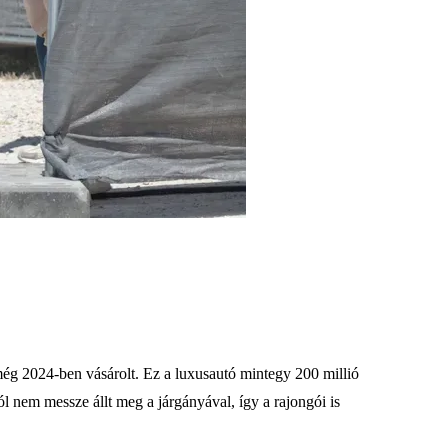
ég 2024-ben vásárolt. Ez a luxusautó mintegy 200 millió
ól nem messze állt meg a járgányával, így a rajongói is