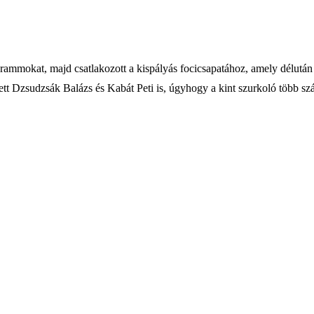
rammokat, majd csatlakozott a kispályás focicsapatához, amely délután
ett Dzsudzsák Balázs és Kabát Peti is, úgyhogy a kint szurkoló több szá