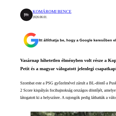
KOMÁROMI BENCE
2026.06.01.
Itt állíthatja be, hogy a Google keresőben e
Vasárnap hihetetlen élményben volt része a Kop
Petit és a magyar válogatott jelenlegi csapatka
Szombat este a PSG győzelmével zárult a BL-döntő a Pusk
2 Score kispályás focibajnokság országos döntőjét, amelyen 
látogatott ki a helyszínre. A rajongók pedig láthatták a válo