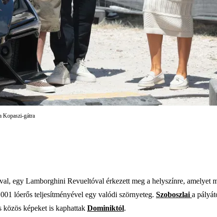
 a Kopaszi-gátra
val, egy Lamborghini Revueltóval érkezett meg a helyszínre, amelyet m
 1001 lóerős teljesítményével egy valódi szörnyeteg.
Szoboszlai
a pályát
s közös képeket is kaphattak
Dominiktól
.