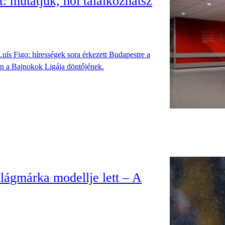
: mutatjuk, hol találkozhatsz
ís Figo: hírességek sora érkezett Budapestre a
on a Bajnokok Ligája döntőjének.
lágmárka modellje lett – A