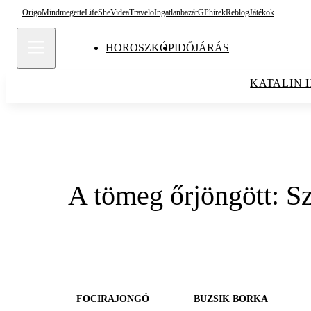
Origo
Mindmegette
Life
She
Videa
Travelo
Ingatlanbazár
GPhírek
Reblog
Játékok
HOROSZKÓP
IDŐJÁRÁS
KATALIN 
A tömeg őrjöngött: Sz
FOCIRAJONGÓ
BUZSIK BORKA