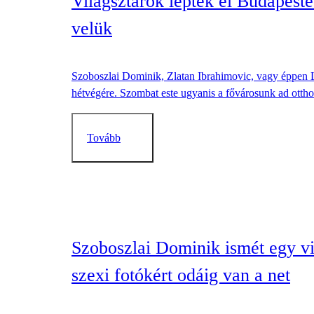
Világsztárok lepték el Budapestet
velük
Szoboszlai Dominik, Zlatan Ibrahimovic, vagy éppen Lu
hétvégére. Szombat este ugyanis a fővárosunk ad otth
Tovább
Szoboszlai Dominik ismét egy vi
szexi fotókért odáig van a net