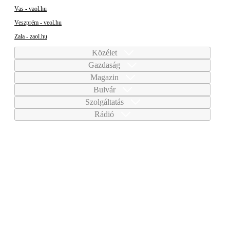
Vas - vaol.hu
Veszprém - veol.hu
Zala - zaol.hu
Közélet
Gazdaság
Magazin
Bulvár
Szolgáltatás
Rádió