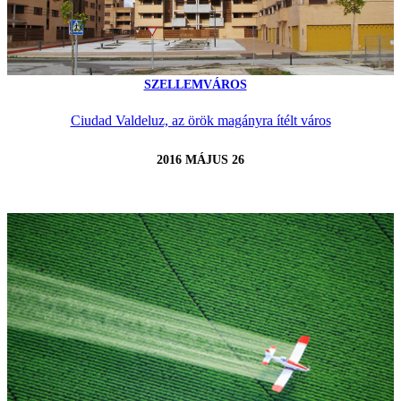
SZELLEMVÁROS
Ciudad Valdeluz, az örök magányra ítélt város
2016 MÁJUS 26