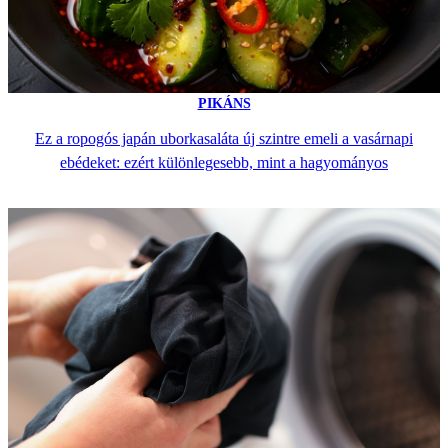
PIKÁNS
Ez a ropogós japán uborkasaláta új szintre emeli a vasárnapi
ebédeket: ezért különlegesebb, mint a hagyományos