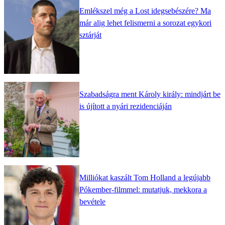
Emlékszel még a Lost idegsebészére? Ma
már alig lehet felismerni a sorozat egykori
sztárját
Szabadságra ment Károly király: mindjárt be
is újított a nyári rezidenciáján
Milliókat kaszált Tom Holland a legújabb
Pókember-filmmel: mutatjuk, mekkora a
bevétele