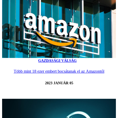
GAZDASÁGI VÁLSÁG
Több mint 18 ezer embert bocsátanak el az Amazontól
2023 JANUÁR 05