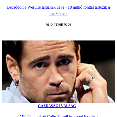
Becsődölt a Westlife tagjának cége - 18 millió fonttal tartozik a
bankoknak
2012 JÚNIUS 21
GAZDASÁGI VÁLSÁG
Milliókat bukott Colin Farrell írországi házaival