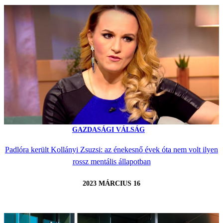
GAZDASÁGI VÁLSÁG
Padlóra került Kollányi Zsuzsi: az énekesnő évek óta nem volt ilyen
rossz mentális állapotban
2023 MÁRCIUS 16