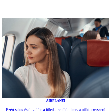
AIRPLANE!
Ezért sajog és dugul be a füled a repülőn: íme, a pilóta egyszerű