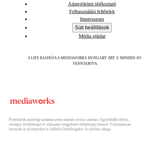
Adatvédelmi tájékoztató
Felhasználási feltételek
Impresszum
Süti beállítások
Média ajánlat
A LIFE KIADÓJA A MEDIAWORKS HUNGARY ZRT. © MINDEN J
FENNTARTVA.
Portfóliónk minőségi tartalmat jelent minden olvasó számára. Egyedülálló elérést,
országos lefedettséget és változatos megjelenési lehetőséget biztosít. Folyamatosan
keressük az új irányokat és fejlődési lehetőségeket. Ez jövőnk záloga.