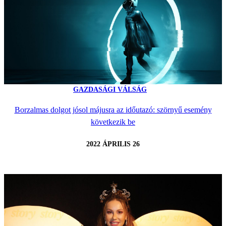
GAZDASÁGI VÁLSÁG
Borzalmas dolgot jósol májusra az időutazó: szörnyű esemény
következik be
2022 ÁPRILIS 26