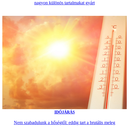
nagyon különös tartalmakat gyárt
IDŐJÁRÁS
Nem szabadulunk a hőségtől: eddig tart a brutális meleg