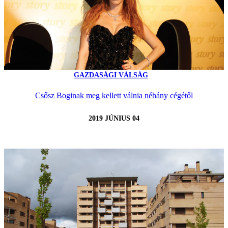
GAZDASÁGI VÁLSÁG
Csősz Boginak meg kellett válnia néhány cégétől
2019 JÚNIUS 04