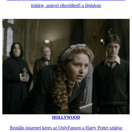
trükkje, amivel elkerülhető a fájdalom
HOLLYWOOD
Brutális összeget keres az OnlyFansen a Harry Potter sztárja: