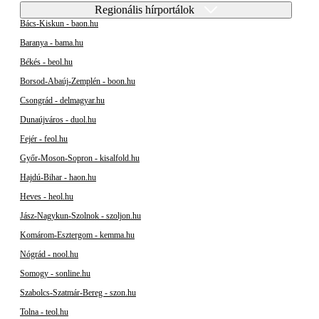
Regionális hírportálok
Bács-Kiskun - baon.hu
Baranya - bama.hu
Békés - beol.hu
Borsod-Abaúj-Zemplén - boon.hu
Csongrád - delmagyar.hu
Dunaújváros - duol.hu
Fejér - feol.hu
Győr-Moson-Sopron - kisalfold.hu
Hajdú-Bihar - haon.hu
Heves - heol.hu
Jász-Nagykun-Szolnok - szoljon.hu
Komárom-Esztergom - kemma.hu
Nógrád - nool.hu
Somogy - sonline.hu
Szabolcs-Szatmár-Bereg - szon.hu
Tolna - teol.hu