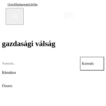
Origo
Mindmegette
Life
She
gazdasági válság
Keresés
Bármikor
Összes