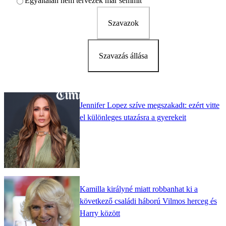
Egyáltalán nem tervezek már semmit
Szavazok
Szavazás állása
Jennifer Lopez szíve megszakadt: ezért vitte
el különleges utazásra a gyerekeit
Kamilla királyné miatt robbanhat ki a
következő családi háború Vilmos herceg és
Harry között