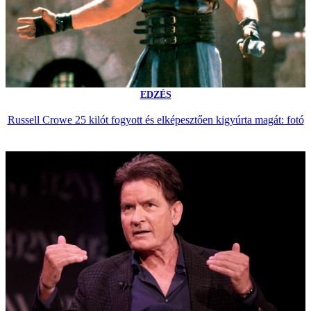
EDZÉS
Russell Crowe 25 kilót fogyott és elképesztően kigyúrta magát: fotó