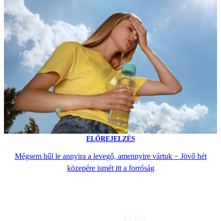
ELŐREJELZÉS
Mégsem hűl le annyira a levegő, amennyire vártuk − Jövő hét
közepére ismét itt a forróság