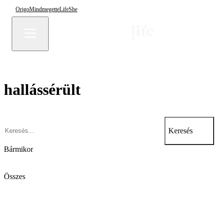
Origo
Mindmegette
Life
She
hallássérült
Keresés
Bármikor
Összes