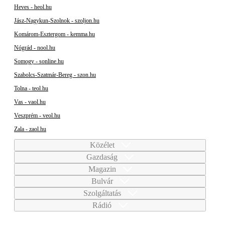
Heves - heol.hu
Jász-Nagykun-Szolnok - szoljon.hu
Komárom-Esztergom - kemma.hu
Nógrád - nool.hu
Somogy - sonline.hu
Szabolcs-Szatmár-Bereg - szon.hu
Tolna - teol.hu
Vas - vaol.hu
Veszprém - veol.hu
Zala - zaol.hu
Közélet
Gazdaság
Magazin
Bulvár
Szolgáltatás
Rádió