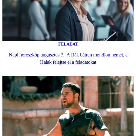
FELADAT
Napi horoszkóp augusztus 7.: A Rák bátran mondjon nemet, a
Halak felejtse el a feladatokat