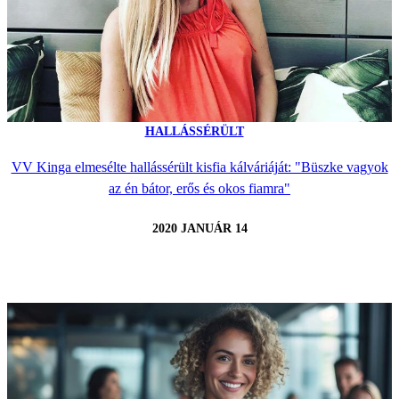
HALLÁSSÉRÜLT
VV Kinga elmesélte hallássérült kisfia kálváriáját: "Büszke vagyok
az én bátor, erős és okos fiamra"
2020 JANUÁR 14