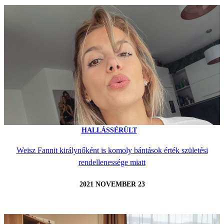
HALLÁSSÉRÜLT
Weisz Fannit királynőként is komoly bántások érték születési
rendellenessége miatt
2021 NOVEMBER 23