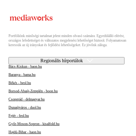
Portfóliónk minőségi tartalmat jelent minden olvasó számára. Egyedülálló elérést,
országos lefedettséget és változatos megjelenési lehetőséget biztosít. Folyamatosan
keressük az új irányokat és fejlődési lehetőségeket. Ez jövőnk záloga.
Regionális hírportálok
Bács-Kiskun - baon.hu
Baranya - bama.hu
Békés - beol.hu
Borsod-Abaúj-Zemplén - boon.hu
Csongrád - delmagyar.hu
Dunaújváros - duol.hu
Fejér - feol.hu
Győr-Moson-Sopron - kisalfold.hu
Hajdú-Bihar - haon.hu