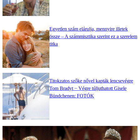
Egyetlen szám elárulja, mennyire illetek
össze – A számmisztika szerint ez a szerelem
titka
Titokzatos szőke nővel kapták lencsevégre
Tom Bradyt − Végre túljuthatott Gisele
Bündchenen: FOTÓK