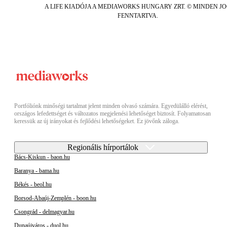
A LIFE KIADÓJA A MEDIAWORKS HUNGARY ZRT. © MINDEN J
FENNTARTVA.
Portfóliónk minőségi tartalmat jelent minden olvasó számára. Egyedülálló elérést,
országos lefedettséget és változatos megjelenési lehetőséget biztosít. Folyamatosan
keressük az új irányokat és fejlődési lehetőségeket. Ez jövőnk záloga.
Regionális hírportálok
Bács-Kiskun - baon.hu
Baranya - bama.hu
Békés - beol.hu
Borsod-Abaúj-Zemplén - boon.hu
Csongrád - delmagyar.hu
Dunaújváros - duol.hu