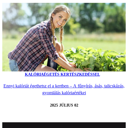
KALÓRIAÉGETÉS KERTÉSZKEDÉSSEL
Ennyi kalóriát égethetsz el a kertben – A fűnyírás, ásás, talicskázás,
gyomlálás kalóriaértékei
2025 JÚLIUS 02