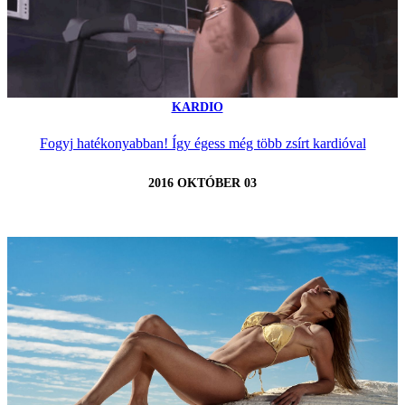
KARDIO
Fogyj hatékonyabban! Így égess még több zsírt kardióval
2016 OKTÓBER 03