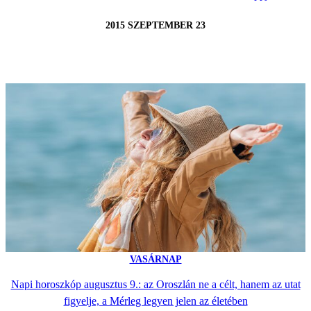
2015 SZEPTEMBER 23
VASÁRNAP
Napi horoszkóp augusztus 9.: az Oroszlán ne a célt, hanem az utat
figyelje, a Mérleg legyen jelen az életében