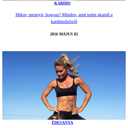
KARDIO
Mikor, mennyit, hogyan? Minden, amit tudni akartál a
kardióedzésről
2016 MÁJUS 02
ÉDESANYA