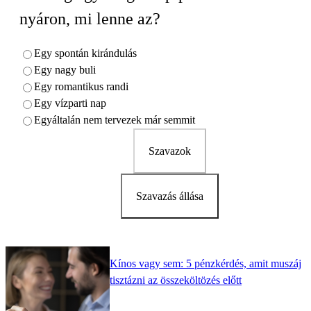
nyáron, mi lenne az?
Egy spontán kirándulás
Egy nagy buli
Egy romantikus randi
Egy vízparti nap
Egyáltalán nem tervezek már semmit
Szavazok
Szavazás állása
Kínos vagy sem: 5 pénzkérdés, amit muszáj
tisztázni az összeköltözés előtt