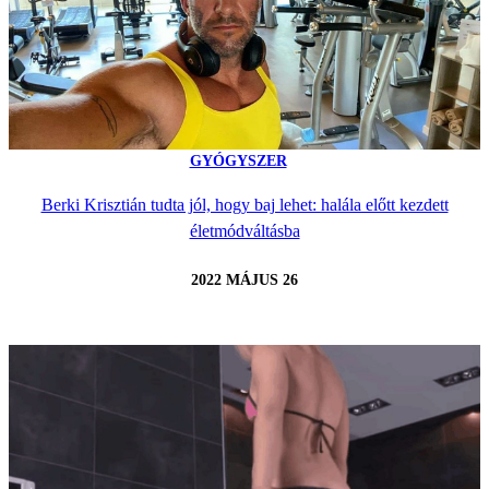
GYÓGYSZER
Berki Krisztián tudta jól, hogy baj lehet: halála előtt kezdett
életmódváltásba
2022 MÁJUS 26