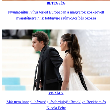
BETEGSÉG
Nyugat-nílusi vírus terjed Európában a magyarok közkedvelt
nyaralóhelyein is: többnyire szúnyogcsípés okozza
VISZÁLY
Már nem ünnepli házassági évfordulóját Brooklyn Beckham és
Nicola Peltz