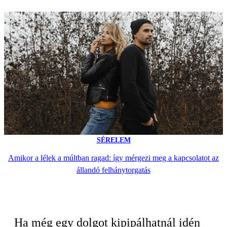
SÉRELEM
Amikor a lélek a múltban ragad: így mérgezi meg a kapcsolatot az
állandó felhánytorgatás
Ha még egy dolgot kipipálhatnál idén