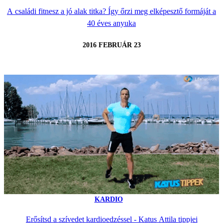
A családi fitnesz a jó alak titka? Így őrzi meg elképesztő formáját a
40 éves anyuka
2016 FEBRUÁR 23
KARDIO
Erősítsd a szívedet kardioedzéssel - Katus Attila tippjei