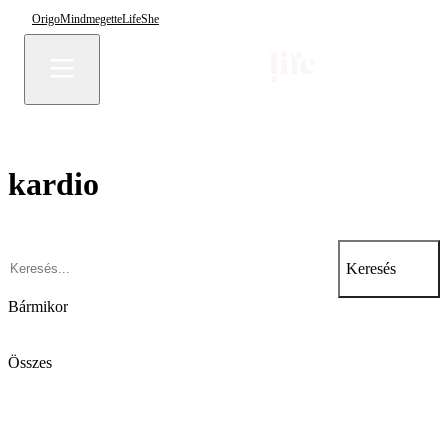
Origo
Mindmegette
Life
She
kardio
Keresés
Bármikor
Összes