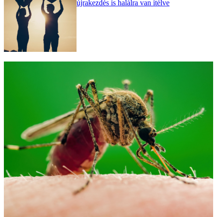
újrakezdés is halálra van ítélve