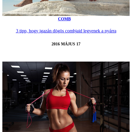
COMB
3 tipp, hogy igazán dögös combjaid legyenek a nyárra
2016 MÁJUS 17