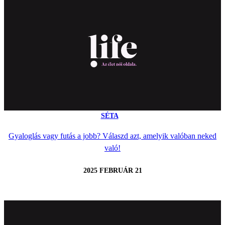
SÉTA
Gyaloglás vagy futás a jobb? Válaszd azt, amelyik valóban neked
való!
2025 FEBRUÁR 21