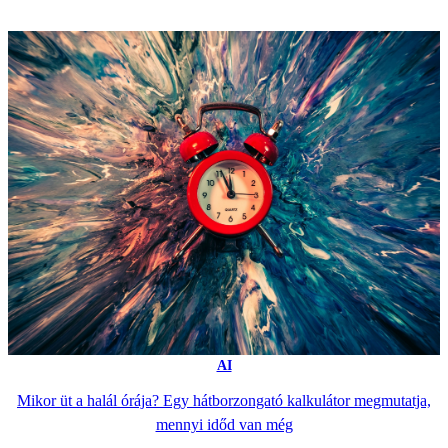
AI
Mikor üt a halál órája? Egy hátborzongató kalkulátor megmutatja,
mennyi időd van még