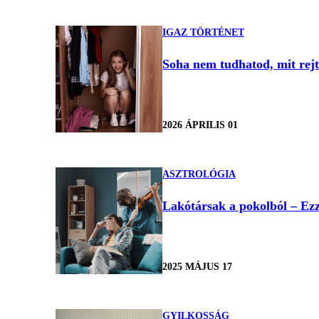
IGAZ TÖRTÉNET
Soha nem tudhatod, mit rejt 
2026 ÁPRILIS 01
ASZTROLÓGIA
Lakótársak a pokolból – Ezze
2025 MÁJUS 17
GYILKOSSÁG