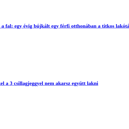
a fal: egy évig bújkált egy férfi otthonában a titkos lakót
l a 3 csillagjeggyel nem akarsz együtt lakni