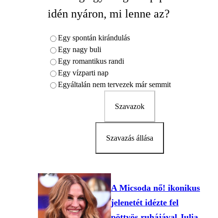
idén nyáron, mi lenne az?
Egy spontán kirándulás
Egy nagy buli
Egy romantikus randi
Egy vízparti nap
Egyáltalán nem tervezek már semmit
Szavazok
Szavazás állása
A Micsoda nő! ikonikus
jelenetét idézte fel
pöttyös ruhájával Julia