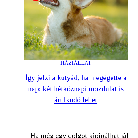
HÁZIÁLLAT
Így jelzi a kutyád, ha megégette a
nap: két hétköznapi mozdulat is
árulkodó lehet
Ha még egy dolgot kipipálhatnál