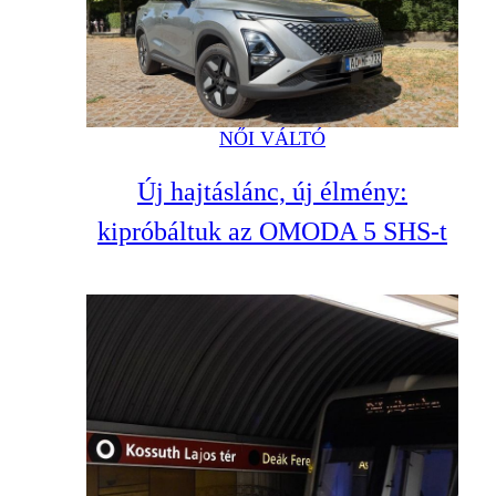
NŐI VÁLTÓ
Új hajtáslánc, új élmény:
kipróbáltuk az OMODA 5 SHS-t