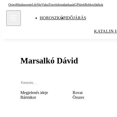
Origo
Mindmegette
Life
She
Videa
Travelo
Ingatlanbazár
GPhírek
Reblog
Játékok
HOROSZKÓP
IDŐJÁRÁS
KATALIN 
Marsalkó Dávid
Megjelenés ideje
Rovat
Bármikor
Összes