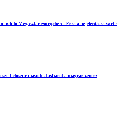
 induló Megasztár zsűrijében - Erre a bejelentésre várt
eszélt először második kisfiáról a magyar zenész