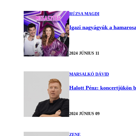
RÚZSA MAGDI
Igazi nagyágyúk a hamarosan
2024 JÚNIUS 11
MARSALKÓ DÁVID
Halott Pénz: koncertjükön b
2024 JÚNIUS 09
ZENE