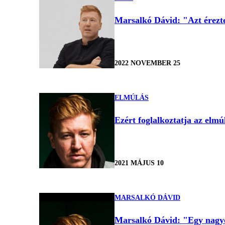
Marsalkó Dávid: "Azt érezt
2022 NOVEMBER 25
ELMÚLÁS
Ezért foglalkoztatja az elm
2021 MÁJUS 10
MARSALKÓ DÁVID
Marsalkó Dávid: "Egy nagyon