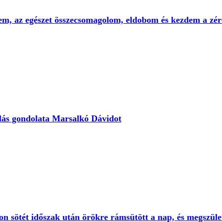
em, az egészet összecsomagolom, eldobom és kezdem a zér
úlás gondolata Marsalkó Dávidot
 sötét időszak után örökre rámsütött a nap, és megszület