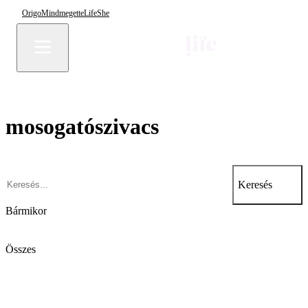
Origo
Mindmegette
Life
She
mosogatószivacs
Keresés
Bármikor
Összes