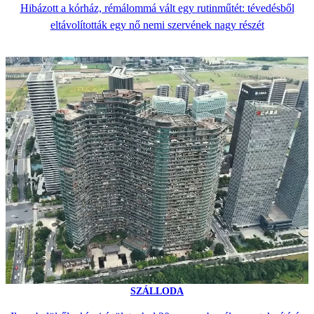
Hibázott a kórház, rémálommá vált egy rutinműtét: tévedésből
eltávolították egy nő nemi szervének nagy részét
SZÁLLODA