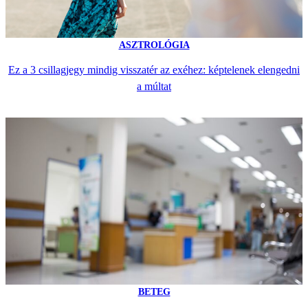
ASZTROLÓGIA
Ez a 3 csillagjegy mindig visszatér az exéhez: képtelenek elengedni
a múltat
BETEG