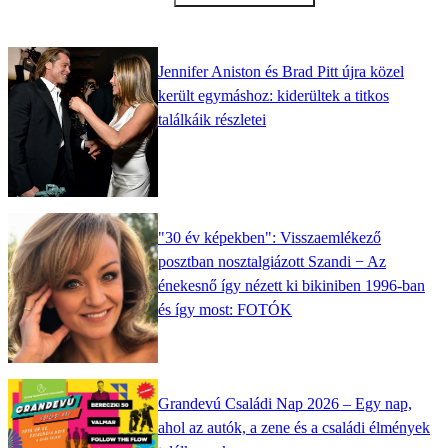
Jennifer Aniston és Brad Pitt újra közel
került egymáshoz: kiderültek a titkos
találkáik részletei
"30 év képekben": Visszaemlékező
posztban nosztalgiázott Szandi − Az
énekesnő így nézett ki bikiniben 1996-ban
és így most: FOTÓK
Grandevú Családi Nap 2026 – Egy nap,
ahol az autók, a zene és a családi élmények