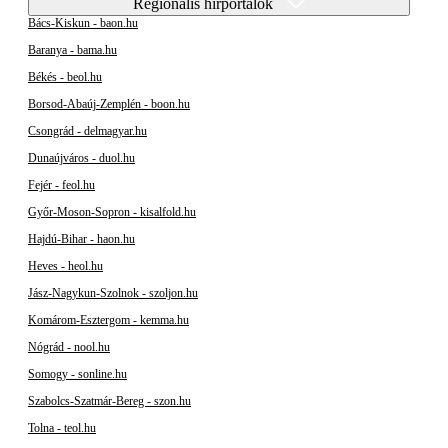
Regionális hírportálok
Bács-Kiskun - baon.hu
Baranya - bama.hu
Békés - beol.hu
Borsod-Abaúj-Zemplén - boon.hu
Csongrád - delmagyar.hu
Dunaújváros - duol.hu
Fejér - feol.hu
Győr-Moson-Sopron - kisalfold.hu
Hajdú-Bihar - haon.hu
Heves - heol.hu
Jász-Nagykun-Szolnok - szoljon.hu
Komárom-Esztergom - kemma.hu
Nógrád - nool.hu
Somogy - sonline.hu
Szabolcs-Szatmár-Bereg - szon.hu
Tolna - teol.hu