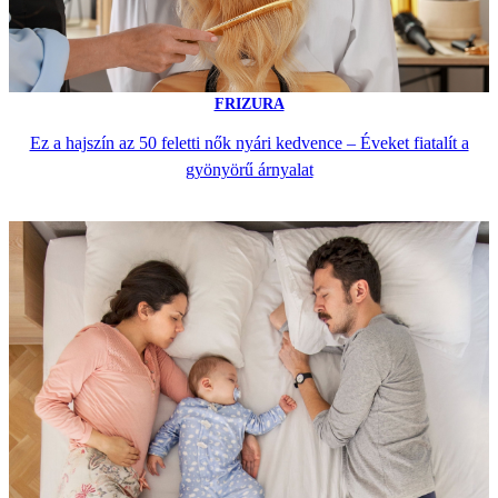
FRIZURA
Ez a hajszín az 50 feletti nők nyári kedvence – Éveket fiatalít a
gyönyörű árnyalat