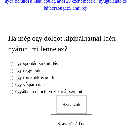
Ilyen belülről a kínai épület, ahol 20 ezer ember él: nyugtalanító és
hátborzongató, amit rejt
Ha még egy dolgot kipipálhatnál idén
nyáron, mi lenne az?
Egy spontán kirándulás
Egy nagy buli
Egy romantikus randi
Egy vízparti nap
Egyáltalán nem tervezek már semmit
Szavazok
Szavazás állása