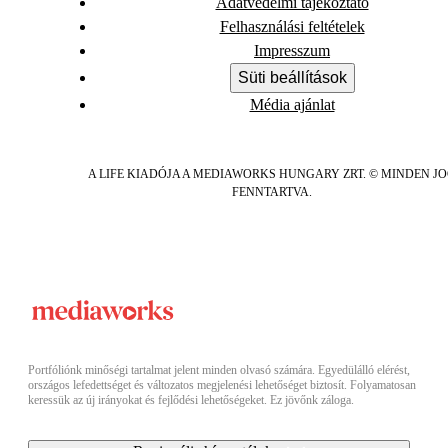
Adatvédelmi tájékoztató
Felhasználási feltételek
Impresszum
Süti beállítások
Média ajánlat
A LIFE KIADÓJA A MEDIAWORKS HUNGARY ZRT. © MINDEN J
FENNTARTVA.
Portfóliónk minőségi tartalmat jelent minden olvasó számára. Egyedülálló elérést,
országos lefedettséget és változatos megjelenési lehetőséget biztosít. Folyamatosan
keressük az új irányokat és fejlődési lehetőségeket. Ez jövőnk záloga.