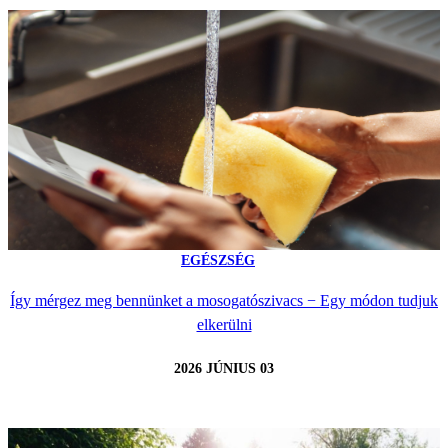
EGÉSZSÉG
Így mérgez meg bennünket a mosogatószivacs − Egy módon tudjuk
elkerülni
2026 JÚNIUS 03