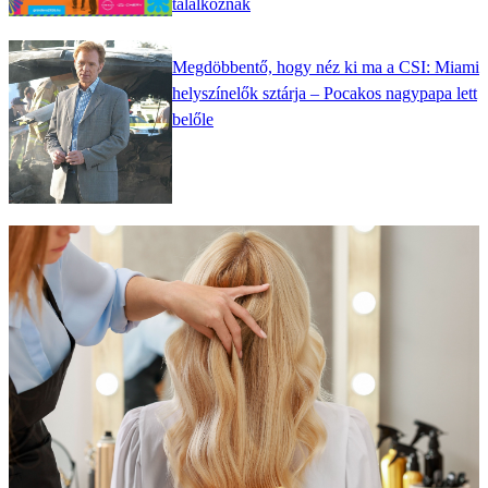
találkoznak
Megdöbbentő, hogy néz ki ma a CSI: Miami
helyszínelők sztárja – Pocakos nagypapa lett
belőle