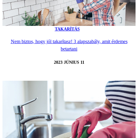
TAKARÍTÁS
Nem biztos, hogy jól takarítasz! 3 alapszabály, amit érdemes
betartani
2023 JÚNIUS 11