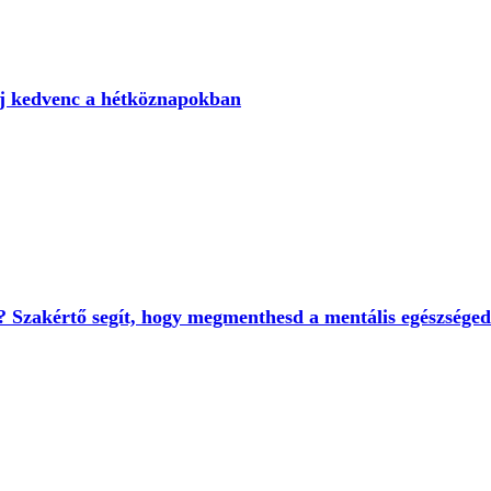
új kedvenc a hétköznapokban
 Szakértő segít, hogy megmenthesd a mentális egészséged