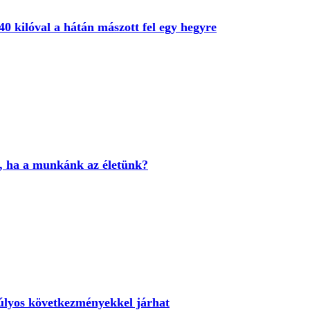
0 kilóval a hátán mászott fel egy hegyre
k, ha a munkánk az életünk?
 súlyos következményekkel járhat