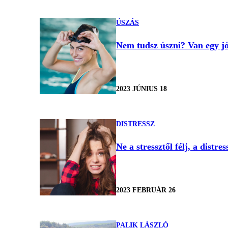
ÚSZÁS
Nem tudsz úszni? Van egy j
2023 JÚNIUS 18
DISTRESSZ
Ne a stressztől félj, a distre
2023 FEBRUÁR 26
PALIK LÁSZLÓ