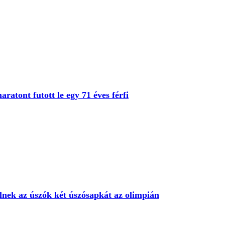
aratont futott le egy 71 éves férfi
lnek az úszók két úszósapkát az olimpián