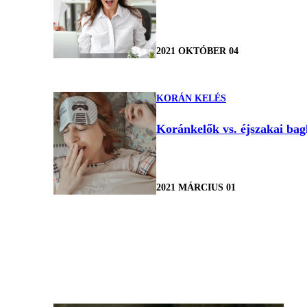
2021 OKTÓBER 04
KORÁN KELÉS
Koránkelők vs. éjszakai ba
2021 MÁRCIUS 01