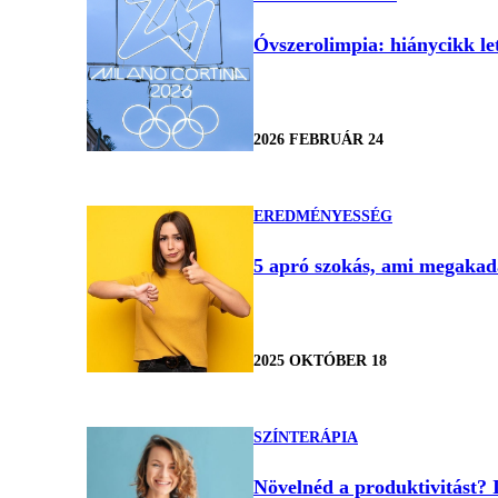
Óvszerolimpia: hiánycikk let
2026 FEBRUÁR 24
EREDMÉNYESSÉG
5 apró szokás, ami megakadá
2025 OKTÓBER 18
SZÍNTERÁPIA
Növelnéd a produktivitást? 