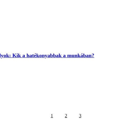
glyok: Kik a hatékonyabbak a munkában?
1
2
3