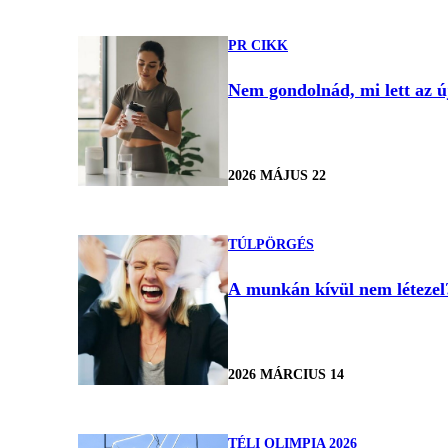
PR CIKK
Nem gondolnád, mi lett az 
2026 MÁJUS 22
TÚLPÖRGÉS
A munkán kívül nem létezel?
2026 MÁRCIUS 14
TÉLI OLIMPIA 2026