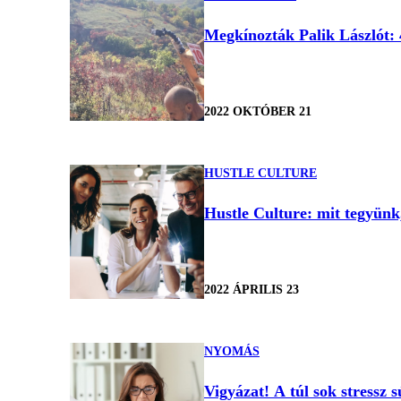
Megkínozták Palik Lászlót: 4
2022 OKTÓBER 21
HUSTLE CULTURE
Hustle Culture: mit tegyün
2022 ÁPRILIS 23
NYOMÁS
Vigyázat! A túl sok stressz