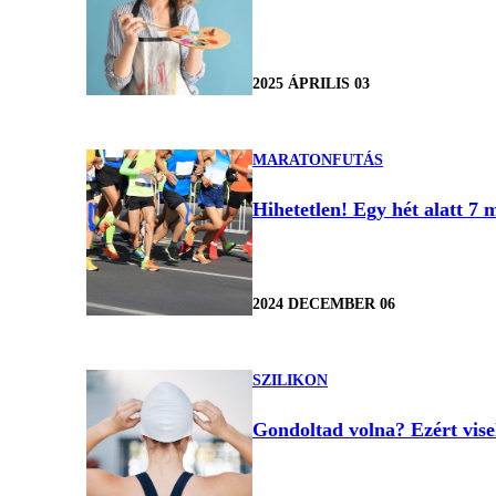
2025 ÁPRILIS 03
MARATONFUTÁS
Hihetetlen! Egy hét alatt 7 m
2024 DECEMBER 06
SZILIKON
Gondoltad volna? Ezért vise