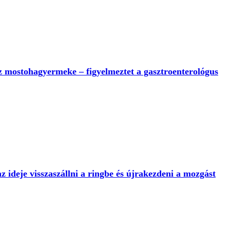
z mostohagyermeke – figyelmeztet a gasztroenterológus
az ideje visszaszállni a ringbe és újrakezdeni a mozgást