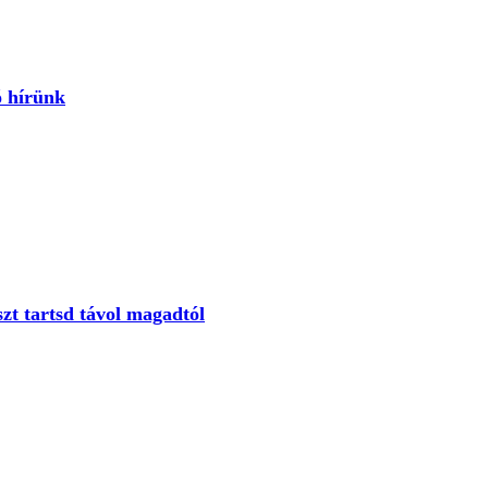
ó hírünk
sszt tartsd távol magadtól