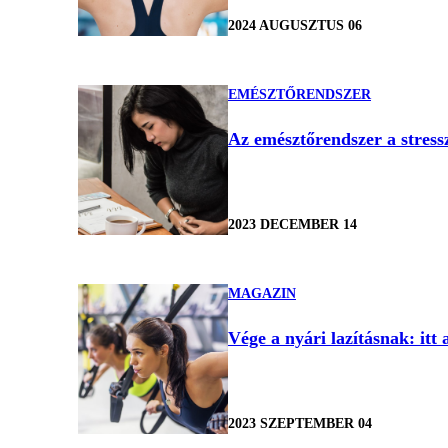
2024 AUGUSZTUS 06
EMÉSZTŐRENDSZER
Az emésztőrendszer a stress
2023 DECEMBER 14
MAGAZIN
Vége a nyári lazításnak: itt 
2023 SZEPTEMBER 04