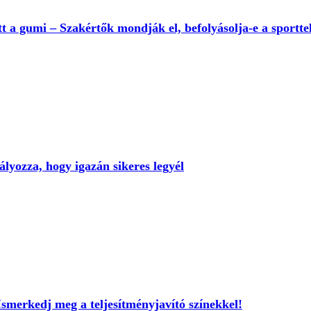
t a gumi – Szakértők mondják el, befolyásolja-e a sportte
lyozza, hogy igazán sikeres legyél
Ismerkedj meg a teljesítményjavító színekkel!