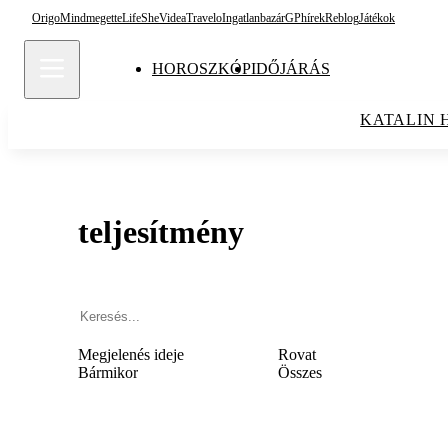
Origo
Mindmegette
Life
She
Videa
Travelo
Ingatlanbazár
GPhírek
Reblog
Játékok
HOROSZKÓP
IDŐJÁRÁS
KATALIN 
teljesítmény
Megjelenés ideje
Rovat
Bármikor
Összes