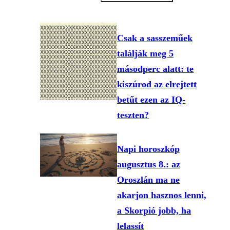
Csak a sasszeműek
találják meg 5
másodperc alatt: te
kiszúrod az elrejtett
betűt ezen az IQ-
teszten?
Napi horoszkóp
augusztus 8.: az
Oroszlán ma ne
akarjon hasznos lenni,
a Skorpió jobb, ha
lelassít