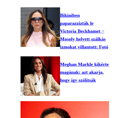
Bikiniben
paparazzizták le
Victoria Beckhamet −
Mosoly helyett szálkás
izmokat villantott: Fotó
Meghan Markle kikérte
magának: azt akarja,
hogy így szólítsák