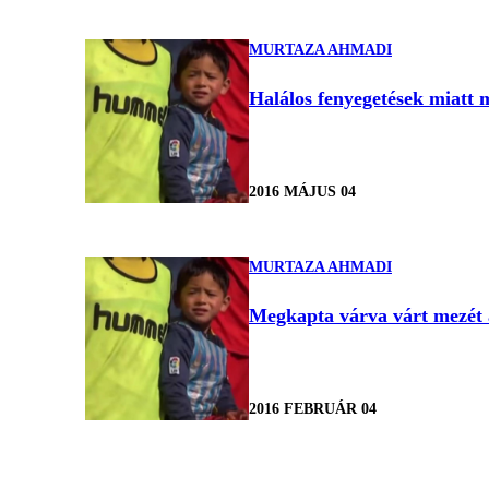
MURTAZA AHMADI
Halálos fenyegetések miatt 
2016 MÁJUS 04
MURTAZA AHMADI
Megkapta várva várt mezét a
2016 FEBRUÁR 04