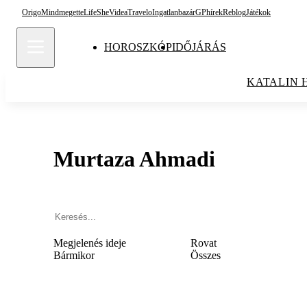
Origo
Mindmegette
Life
She
Videa
Travelo
Ingatlanbazár
GPhírek
Reblog
Játékok
HOROSZKÓP
IDŐJÁRÁS
KATALIN 
Murtaza Ahmadi
Megjelenés ideje
Rovat
Bármikor
Összes