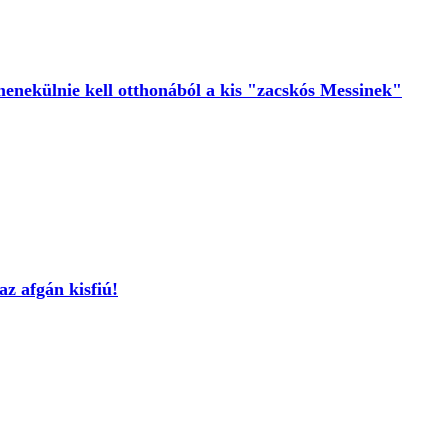
menekülnie kell otthonából a kis "zacskós Messinek"
z afgán kisfiú!