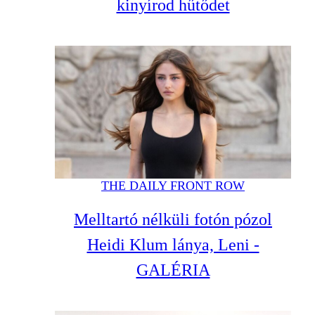
kinyírod hűtődet
THE DAILY FRONT ROW
Melltartó nélküli fotón pózol
Heidi Klum lánya, Leni -
GALÉRIA