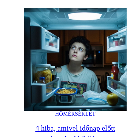
HŐMÉRSÉKLET
4 hiba, amivel időnap előtt